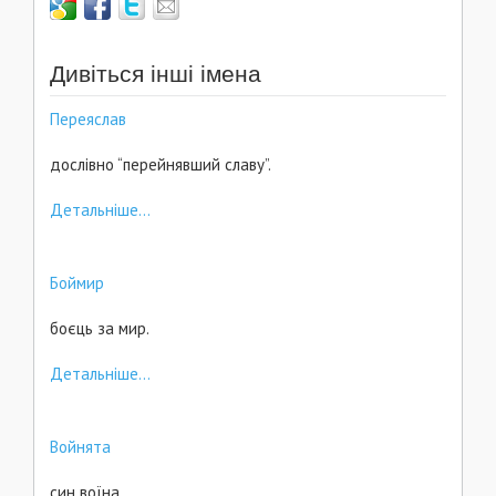
Дивіться інші імена
Переяслав
дослівно “перейнявший славу”.
Детальніше...
Боймир
боєць за мир.
Детальніше...
Войнята
син воїна.