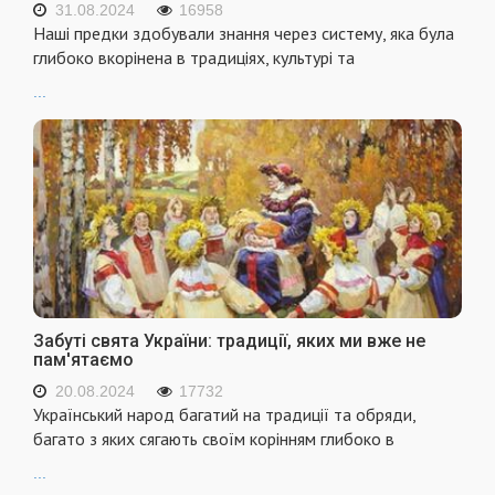
31.08.2024
16958
Наші предки здобували знання через систему, яка була
глибоко вкорінена в традиціях, культурі та
...
Забуті свята України: традиції, яких ми вже не
пам'ятаємо
20.08.2024
17732
Український народ багатий на традиції та обряди,
багато з яких сягають своїм корінням глибоко в
...