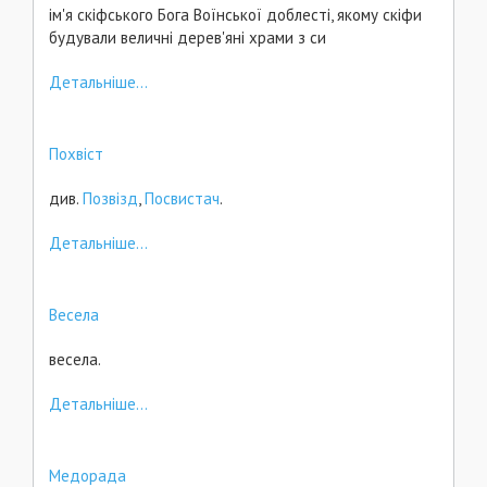
ім'я скіфського Бога Воїнської доблесті, якому скіфи
будували величні дерев'яні храми з си
Детальніше...
Похвіст
див.
Позвізд
,
Посвистач
.
Детальніше...
Весела
весела.
Детальніше...
Медорада