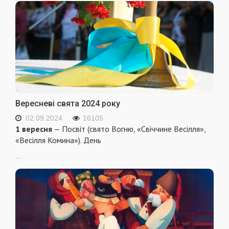
Вересневі свята 2024 року
02.09.2024
16105
1 вересня
— Посвіт (свято Вогню, «Свіччине Весілля»,
«Весілля Комина»). День
...