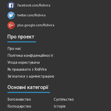
facebook.com/Ridivira
twitter.com/Ridivira
plus.google.com/Ridivira
Про проект
Про нас
Політика конфіденційності
Угода користувача
Як працювати з RidiVira
Зв'язатися з адміністрацією
Основні категорії
Богознавство
Суспільство
Господарство
Історія