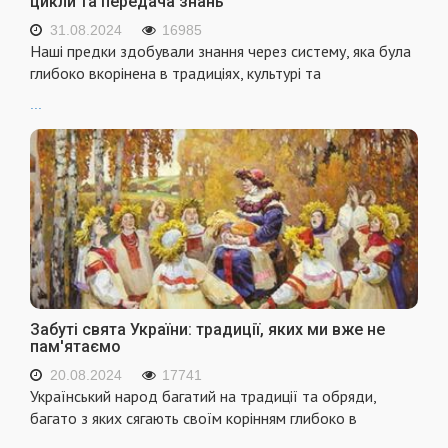
цикли та передача знань
31.08.2024
16985
Наші предки здобували знання через систему, яка була
глибоко вкорінена в традиціях, культурі та
...
Забуті свята України: традиції, яких ми вже не
пам'ятаємо
20.08.2024
17741
Український народ багатий на традиції та обряди,
багато з яких сягають своїм корінням глибоко в