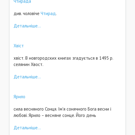
Чтирада
див. чоловіче
Чтирад
.
Детальніше...
Хвіст
хвіст. В новгородских книгах згадується в 1495 p.
селянин Хвост.
Детальніше...
Ярило
сила весняного Сонця. Ім'я сонячного Бога весни і
любові. Ярило – весняне сонце. Його день
Детальніше...