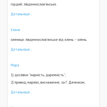
гордий; південнослов'янське.
Детальніше...
Єленя
олениця; південнослов'янське від єлень – олень.
Детальніше...
Мара
1) дослівно “марність, даремність”;
2) привид, марево, виснаження; за Г. Дяченком,
Детальніше...