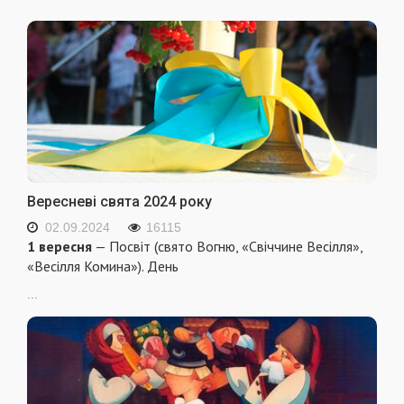
Вересневі свята 2024 року
02.09.2024
16115
1 вересня
— Посвіт (свято Вогню, «Свіччине Весілля»,
«Весілля Комина»). День
...