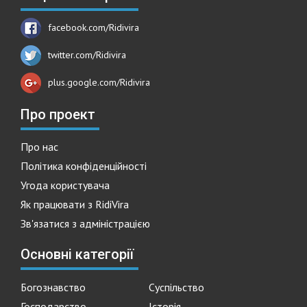
facebook.com/Ridivira
twitter.com/Ridivira
plus.google.com/Ridivira
Про проект
Про нас
Політика конфіденційності
Угода користувача
Як працювати з RidiVira
Зв'язатися з адміністрацією
Основні категорії
Богознавство
Суспільство
Господарство
Історія