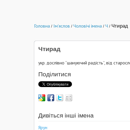
Головна
Ім'яслов
Чоловічі імена
Ч
Чтирад
/
/
/
/
Чтирад
укр. дослівно “шануючий радість”, від старос
Поділитися
Дивіться інші імена
Ярун