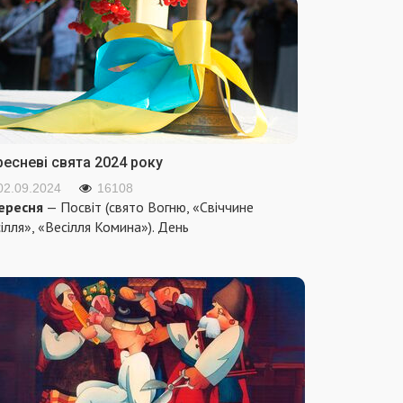
ресневі свята 2024 року
02.09.2024
16108
ересня
— Посвіт (свято Вогню, «Свіччине
ілля», «Весілля Комина»). День