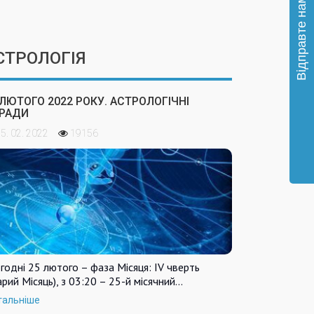
СТРОЛОГІЯ
 ЛЮТОГО 2022 РОКУ. АСТРОЛОГІЧНІ
РАДИ
5. 02. 2022
19156
годні 25 лютого – фаза Місяця: IV чверть
арий Місяць), з 03:20 – 25-й місячний…
тальніше