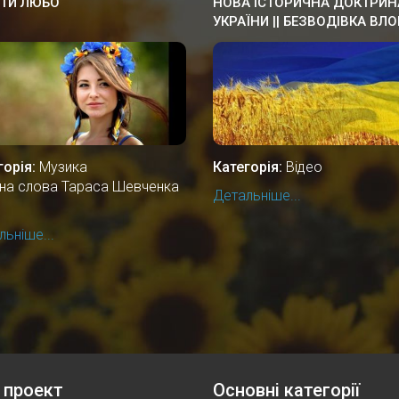
ТИ ЛЮБО
НОВА ІСТОРИЧНА ДОКТРИН
УКРАЇНИ || БЕЗВОДІВКА ВЛО
горія:
Музика
Категорія:
Відео
і на слова Тараса Шевченка
Детальніше...
ьніше...
 проект
Основні категорії