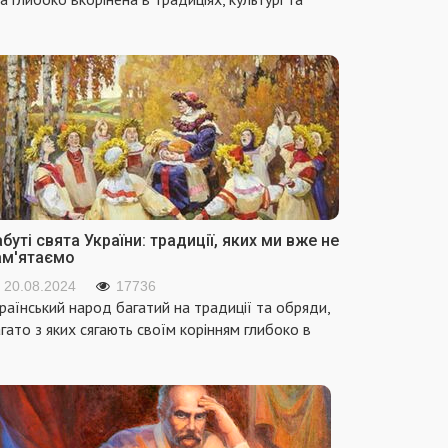
буті свята України: традиції, яких ми вже не
ам'ятаємо
20.08.2024
17736
раїнський народ багатий на традиції та обряди,
гато з яких сягають своїм корінням глибоко в