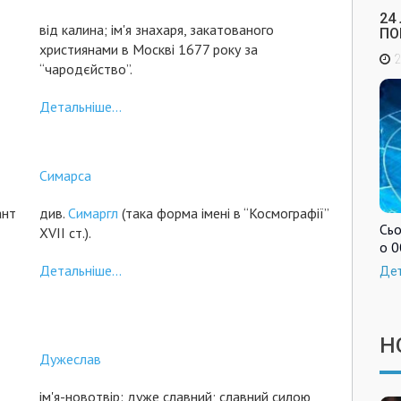
24
від калина; ім'я знахаря, закатованого
ПО
християнами в Москві 1677 року за
2
“чародєйство”.
Детальніше...
Симарса
ант
див.
Симаргл
(така форма імені в “Космографії”
Сьо
ХVІІ ст.).
о 0
Детальніше...
Де
Н
Дужеслав
ім'я-новотвір: дуже славний; славний силою