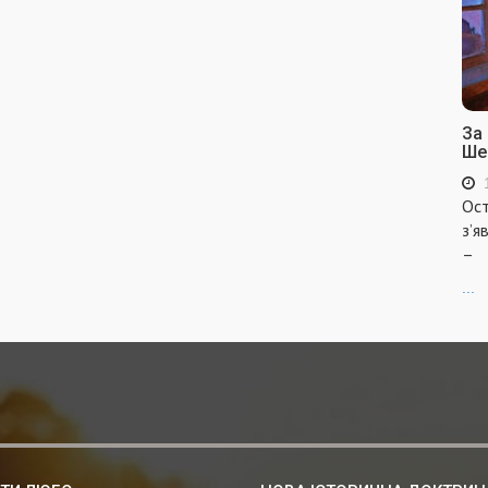
За
Ше
Ост
з’я
–
...