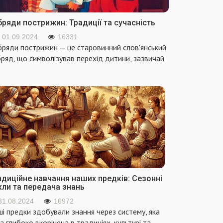
ряди пострижин: Традиції та сучасність
01.09.2024
16331
ряди пострижин — це старовинний слов'янський
ряд, що символізував перехід дитини, зазвичай
адиційне навчання наших предків: Сезонні
кли та передача знань
31.08.2024
16972
і предки здобували знання через систему, яка
а глибоко вкорінена в традиціях, культурі та