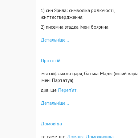
1) син Ярила: символіка родючості,
життєствердження;
2) писемна згадка імені боярина
Детальніше...
Прототій
ім'я скіфського царя, батька Мадія (інший варі
імені Партатуа);
див. ще
Переп'ят
.
Детальніше...
Домовіда
те саме, що
Доманя
,
Доможириха
.