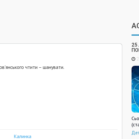
А
25
ПО
2
лов'янського чтити – шанувати.
Сьо
(ст
Де
Калинка