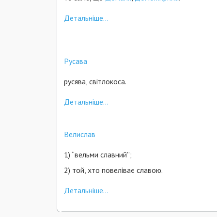
Детальніше...
Русава
русява, світлокоса.
Детальніше...
Велислав
1) “вельми славний”;
2) той, хто повеліває славою.
Детальніше...