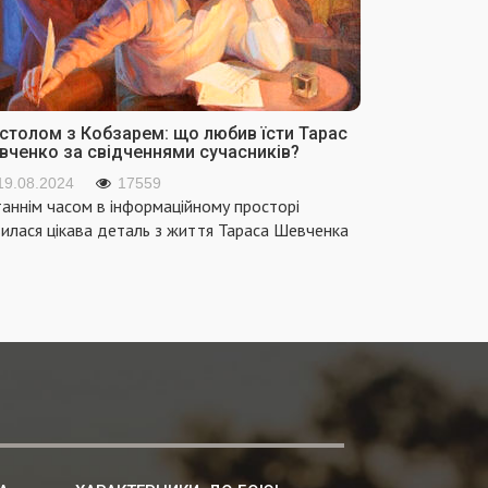
 столом з Кобзарем: що любив їсти Тарас
вченко за свідченнями сучасників?
19.08.2024
17559
аннім часом в інформаційному просторі
вилася цікава деталь з життя Тараса Шевченка