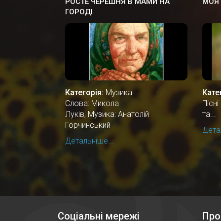
РОСТЕ ЧЕРЕШНЯ В МАМИ НА
МОЯ 
ГОРОДІ
Категорія:
Музика
Кате
Слова: Микола
Пісн
Луків, Музика: Анатолій
та...
Горчинський
Детал
Детальніше...
Соціальні мережі
Про