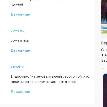
(дужий).
Детальніше...
Божетіх
Божа втіха.
Ве
Детальніше...
1 в
Вес
Земовит
...
1) дослівно “на землі витаючий”, тобто той, хто
живе на землі; документальне ім'я князя
Детальніше...