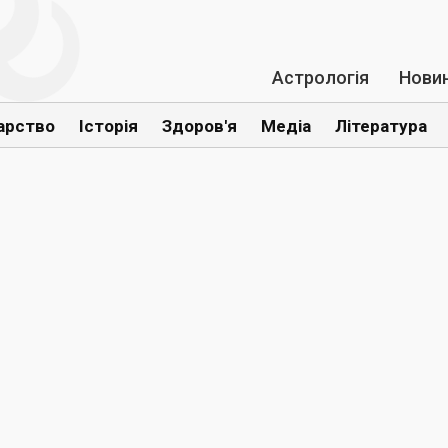
Астрологія
Нови
арство
Історія
Здоров'я
Медіа
Література