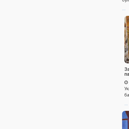
...
За
п
Ук
ба
...