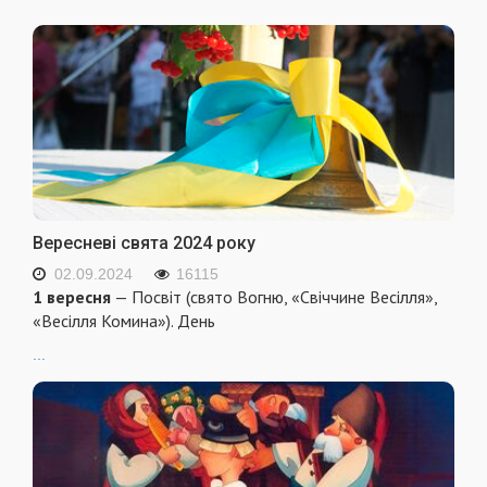
Вересневі свята 2024 року
02.09.2024
16115
1 вересня
— Посвіт (свято Вогню, «Свіччине Весілля»,
«Весілля Комина»). День
...