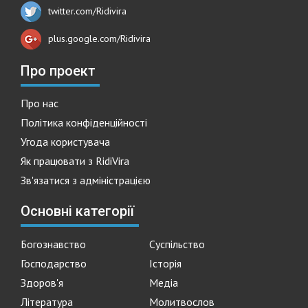
twitter.com/Ridivira
plus.google.com/Ridivira
Про проект
Про нас
Політика конфіденційності
Угода користувача
Як працювати з RidiVira
Зв'язатися з адміністрацією
Основні категорії
Богознавство
Суспільство
Господарство
Історія
Здоров'я
Медіа
Література
Молитвослов