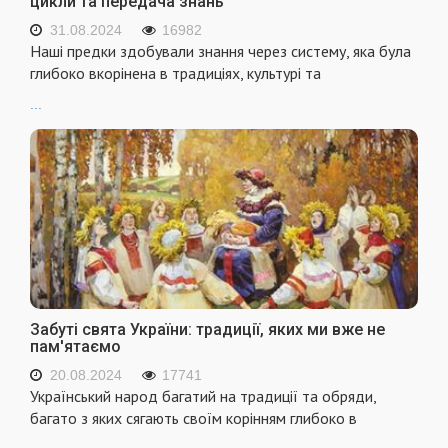
цикли та передача знань
31.08.2024
16982
Наші предки здобували знання через систему, яка була
глибоко вкорінена в традиціях, культурі та
...
Забуті свята України: традиції, яких ми вже не
пам'ятаємо
20.08.2024
17741
Український народ багатий на традиції та обряди,
багато з яких сягають своїм корінням глибоко в