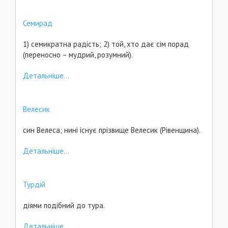
Семирад
1) семикратна радість; 2) той, хто дає сім порад
(переносно – мудрий, розумний).
Детальніше...
Велесик
син Велеса; нині існує прізвище Велесик (Рівенщина).
Детальніше...
Турдій
діями подібний до тура.
Детальніше...