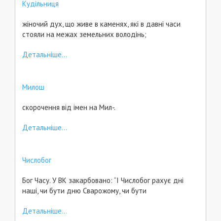
Кудільниця
жіночий дух, що живе в каменях, які в давні часи
стояли на межах земельних володінь;
Детальніше...
Милош
скорочення від імен на Мил-.
Детальніше...
Числобог
Бог Часу. У ВК закарбовано: “І Числобог рахує дні
наші, чи бути дню Сварожому, чи бути
Детальніше...