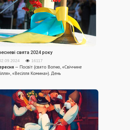
ресневі свята 2024 року
02.09.2024
16117
ересня
— Посвіт (свято Вогню, «Свіччине
ілля», «Весілля Комина»). День