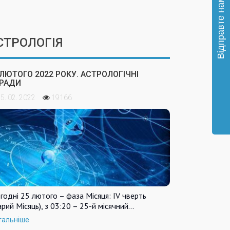
СТРОЛОГІЯ
 ЛЮТОГО 2022 РОКУ. АСТРОЛОГІЧНІ
РАДИ
5. 02. 2022
19166
годні 25 лютого – фаза Місяця: IV чверть
арий Місяць), з 03:20 – 25-й місячний…
тальніше