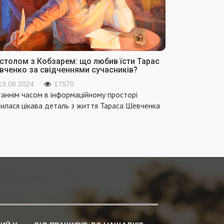
 столом з Кобзарем: що любив їсти Тарас
вченко за свідченнями сучасників?
19.08.2024
17570
аннім часом в інформаційному просторі
вилася цікава деталь з життя Тараса Шевченка