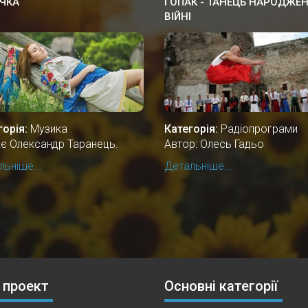
ЧКА
ГОПАК - ТАНЕЦЬ НАРОДЖЕН
ВІЙНІ
горія:
Музика
Категорія:
Радіопрограми
ає Олександр Таранець.
Автор: Олесь Гадьо
ьніше...
Детальніше...
 проект
Основні категорії