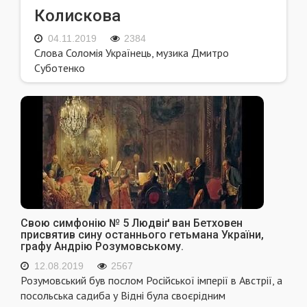
Колискова
04.11.2019
2384
Cлова Соломія Українець, музика Дмитро
Суботенко
Свою симфонію № 5 Людвіґ ван Бетховен
присвятив сину останнього гетьмана України,
графу Андрію Розумовському.
12.08.2019
2567
Розумовський був послом Російської імперії в Австрії, а
посольська садиба у Відні була своєрідним