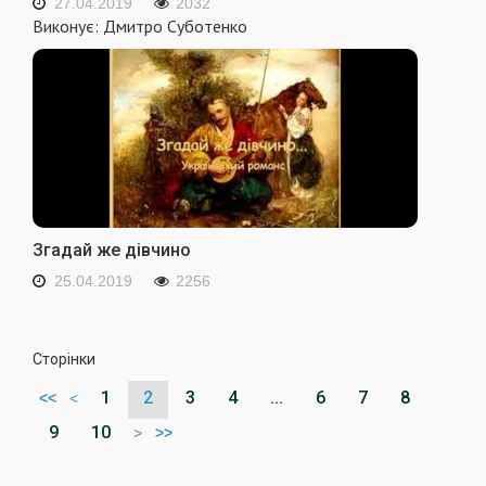
27.04.2019
2032
Виконує: Дмитро Суботенко
Згадай же дівчино
25.04.2019
2256
Сторінки
1
2
3
4
...
6
7
8
<<
<
9
10
>
>>