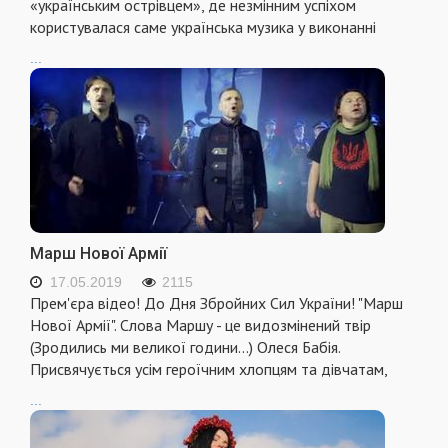
«українським острівцем», де незмінним успіхом
користувалася саме українська музика у виконанні
...
Марш Нової Армії
17.05.2019
2115
Прем'єра відео! До Дня Збройних Сил України! "Марш
Нової Армії". Слова Маршу - це видозмінений твір
(Зродились ми великої години...) Олеся Бабія.
Присвячується усім героїчним хлопцям та дівчатам,
...