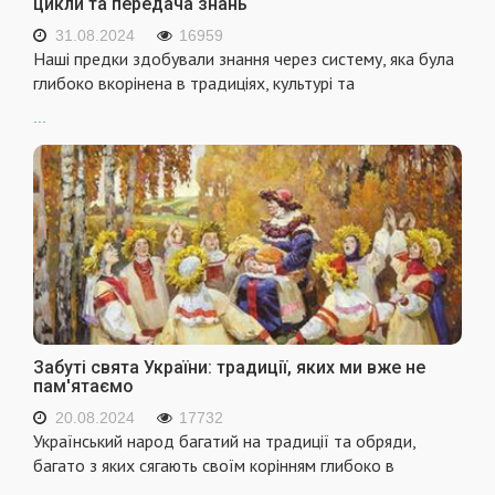
цикли та передача знань
31.08.2024
16959
Наші предки здобували знання через систему, яка була
глибоко вкорінена в традиціях, культурі та
...
Забуті свята України: традиції, яких ми вже не
пам'ятаємо
20.08.2024
17732
Український народ багатий на традиції та обряди,
багато з яких сягають своїм корінням глибоко в