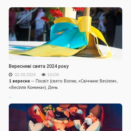
Вересневі свята 2024 року
02.09.2024
16106
1 вересня
— Посвіт (свято Вогню, «Свіччине Весілля»,
«Весілля Комина»). День
...