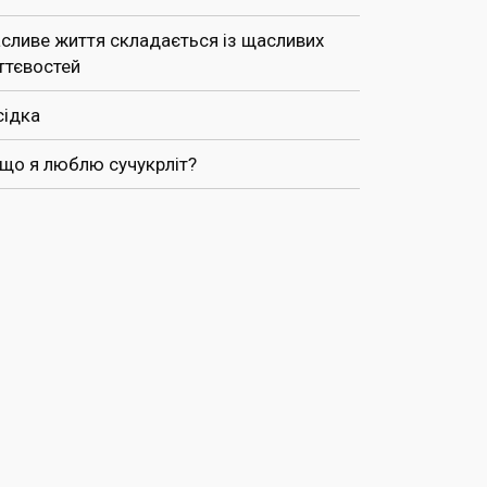
сливе життя складається із щасливих
ттєвостей
сідка
 що я люблю сучукрліт?