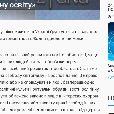
ну освіту»
24
ПО
2
 суспільне життя в Україні ґрунтується на засадах
багатоманітності. Жодна ідеологія не може
аво на вільний розвиток своєї особистості, якщо
и інших людей, та має обов'язки перед
Сьо
ний і всебічний розвиток її особистості. Статтею
о 0
а свободу світогляду і віросповідання. Це право
Де
ігію або не сповідувати ніякої, безперешкодно
ігійні культи і ритуальні обряди, вести релігійну
 бути обмежене законом лише в інтересах охорони
Н
ості населення або захисту прав і свобод інших
аїні відокремлені від держави, а школа - від церкви.