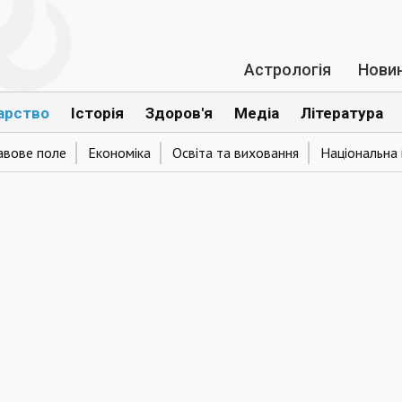
Астрологія
Нови
арство
Історія
Здоров'я
Медіа
Література
авове поле
Економіка
Освіта та виховання
Національна 