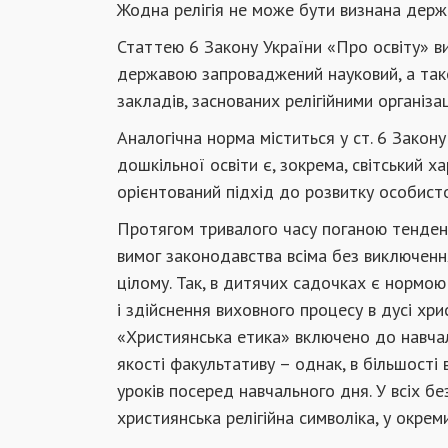
Жодна релігія не може бути визнана держ
Статтею 6 Закону України «Про освіту» ви
державою запроваджений науковий, а тако
закладів, заснованих релігійними організац
Аналогічна норма міститься у ст. 6 Закон
дошкільної освіти є, зокрема, світський х
орієнтований підхід до розвитку особисто
Протягом тривалого часу поганою тенден
вимог законодавства всіма без виключення
цілому. Так, в дитячих садочках є нормо
і здійснення виховного процесу в дусі хр
«Християнська етика» включено до навчал
якості факультативу – однак, в більшості 
уроків посеред навчального дня. У всіх б
християнська релігійна символіка, у окрем