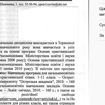
Ща
ми
Су
За