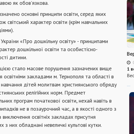
авою як обов'язкова.
значено основні принципи освіти, серед яких
ж світський характер освіти (крім навчальних
іями).
у України «Про дошкільну освіту» - принципами
арактер дошкільної освіти та особистісно-
Ве
сті дитини.
цією стало масове порушення зазначених вище
1 в
Вес
 освітніми закладами м. Тернополя та області в
ю навчання дітей молитвам християнського обряду
...
истиянських релігійних норм. Предмет
ьних програм початкової освіти, нехай навіть в
випадків не в позаурочний час, а в якості одного з
ез виключення освітніх закладах присутня
их з них обладнані невеличкі культові кутки.