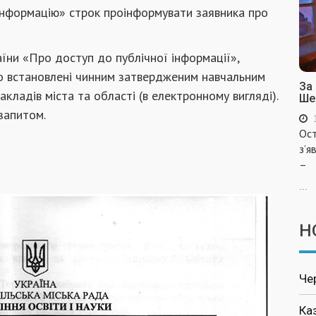
інформацію» строк проінформувати заявника про
їни «Про доступ до публічної інформації»,
ро встановлені чинним затвердженим навчальним
За
акладів міста та області (в електронному вигляді).
Ше
запитом.
Ост
з’я
–
...
Н
Че
Ка