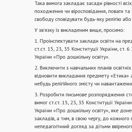
Така вимога закладає засади рівності всіх
походження чи віросповідання, поваги та
свободу сповідувати будь-яку релігію або 
У зв’язку із викладеним вище, просимо:
1. Проінспектувати заклади освіти на пре
ст.ст. 15, 23, 35 Конституції України, ст. 
України «Про дошкільну освіту».
2. Виключити з навчальних планів освітніх
відновити викладання предмету «Етика» а
небудь релігійного змісту чи навантаження
3. Розробити письмове розпорядження ст
вимог ст.ст. 15, 23, 35 Конституції України
України «Про дошкільну освіту», яке донес
закладів, а тим, в свою чергу, до кожного 
непедагогічний догляд за дітьми ввіреног