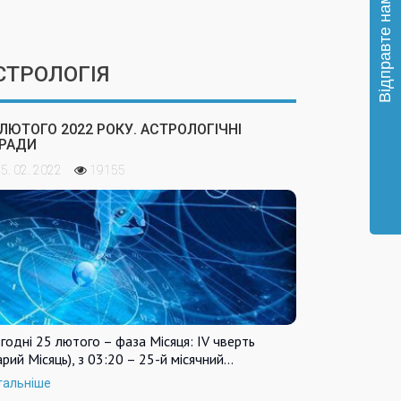
СТРОЛОГІЯ
 ЛЮТОГО 2022 РОКУ. АСТРОЛОГІЧНІ
РАДИ
5. 02. 2022
19155
годні 25 лютого – фаза Місяця: IV чверть
арий Місяць), з 03:20 – 25-й місячний…
тальніше