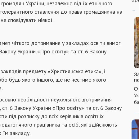
 громадян України, незалежно від їх етнічного
...
 толерантного ставлення до права громадянина на
не сповідувати ніякої.
дмет чіткого дотримання у закладах освіти вимог
6 Закону України «Про освіту» та ст. 6 Закону
 закладів предмету «Християнська етика», і
За
бо будь якого іншого, ще не нестиме якого-
п
.
Ук
осовно необхідності неухильного дотримання
ба
, ст. 6 Закону України «Про освіту» та ст. 6 Закону
...
ти під розписку до всіх керівників освітніх
педагогічного працівника та осіб, які здійснюють
о їм закладу.