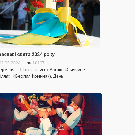
ресневі свята 2024 року
02.09.2024
16107
ересня
— Посвіт (свято Вогню, «Свіччине
ілля», «Весілля Комина»). День