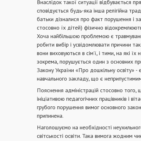
Внаслідок такої ситуації відбувається пря
сповідується будь-яка інша релігійна трад
батьки дізналися про факт порушення і з
стосовно їх дітей) фізично відокремлюють
Хоча найбільшою проблемою є травмування
робити вибір і усвідомлювати причини так
вони виховуються в сім’ї, і тими, на які ї
зокрема, порушується один з основних при
Закону України «Про дошкільну освіту» - є
навчального закладу, що є неприпустимим
Пояснення адміністрацій стосовно того,
ініціативою педагогічних працівників і в
грубого порушення вимог основного закону
припинена.
Наголошуємо на необхідності неухильног
світськості освіти. Така вимога жодним чи