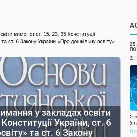
А
іти вимог ст.ст. 15, 23, 35 Конституції
» та ст. 6 Закону України «Про дошкільну освіту»
25
ПО
2
имання у закладах освіти
Сьо
 Конституції України, ст. 6
(ст
світу» та ст. 6 Закону
Де