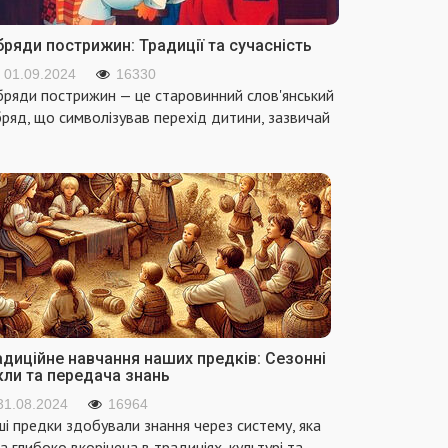
ряди пострижин: Традиції та сучасність
01.09.2024
16330
ряди пострижин — це старовинний слов'янський
ряд, що символізував перехід дитини, зазвичай
адиційне навчання наших предків: Сезонні
кли та передача знань
31.08.2024
16964
і предки здобували знання через систему, яка
а глибоко вкорінена в традиціях, культурі та