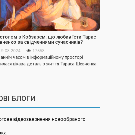
 столом з Кобзарем: що любив їсти Тарас
вченко за свідченнями сучасників?
19.08.2024
17558
аннім часом в інформаційному просторі
вилася цікава деталь з життя Тараса Шевченка
ОВІ БЛОГИ
ргове відеозвернення новообраного
зка