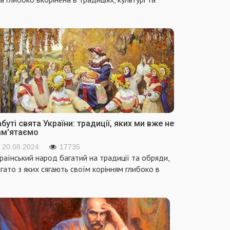
буті свята України: традиції, яких ми вже не
ам'ятаємо
20.08.2024
17735
раїнський народ багатий на традиції та обряди,
гато з яких сягають своїм корінням глибоко в