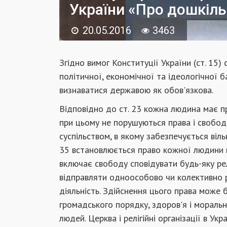
України «Про дошкіль
20.05.2016
3463
Згідно вимог Конституції України (ст. 15)
політичної, економічної та ідеологічної 
визнаватися державою як обов'язкова.
Відповідно до ст. 23 кожна людина має пр
при цьому не порушуються права і свобод
суспільством, в якому забезпечується віль
35 встановлюється право кожної людини н
включає свободу сповідувати будь-яку рел
відправляти одноособово чи колективно рел
діяльність. Здійснення цього права може
громадського порядку, здоров'я і моральн
людей. Церква і релігійні організації в Укр