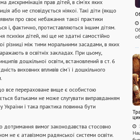
ма дискримінація прав дітей, в сім’ях яких
иція або не сповідується ніякої. Такі діти (якщо
Об
аявили про своє небажання такої практики
ся і, фактично, протиставляються іншим дітям.
Об
 психіки дітей, які ще не здатні самостійно
об
ої різниці між тими моральними засадами, в яких
...
х наражають в освітніх закладах. При цьому,
нципів дошкільної освіти, встановлений в ст. 6
дність виховних впливів сім'ї і дошкільного
.
 що все перераховане вище є особистою
ітається батьками не може слугувати виправданням
 України і така практика повинна бути
Тр
ци
о дотримання вимог законодавства стосовно
Наш
ном не є атавізмом радянської системи освіти.
бул