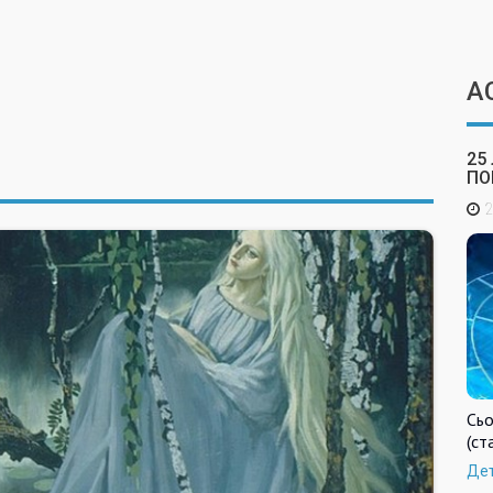
А
25
ПО
2
Сьо
(ст
Де