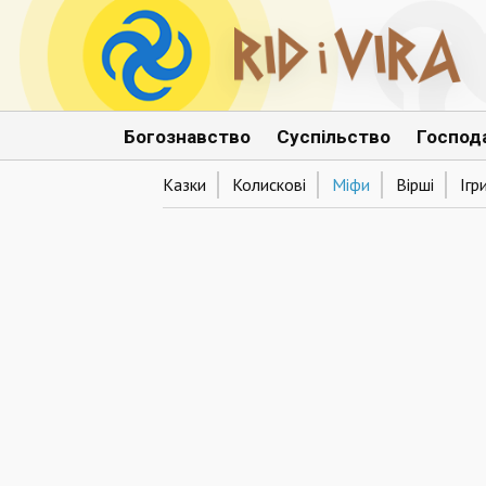
Богознавство
Суспільство
Господ
Казки
Колискові
Міфи
Вірші
Ігр