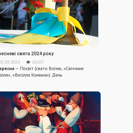
ресневі свята 2024 року
02.09.2024
16107
ересня
— Посвіт (свято Вогню, «Свіччине
ілля», «Весілля Комина»). День