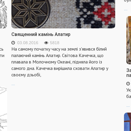
...
Священний камінь Алатир
03.08.2016
5818
сь
На самому початку часу на землі з'явився білий
ати
палаючий камінь Алатир. Світова Качечка, що
плавала в Молочному Океані, підняла його із
самого дна. Качечка вирішила сховати Алатир у
За
своєму дзьобі,
п
...
Ук
ба
...