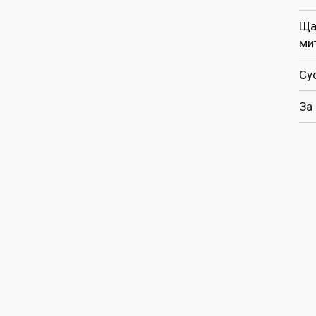
Ща
ми
Су
За