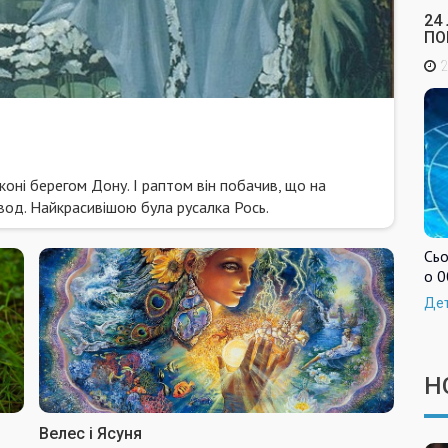
24
ПО
2
коні берегом Дону. І рап­том він побачив, що на
овод. Найкрасивішою була русалка Рось.
Сьо
о 0
Де
Н
Велес і Ясуня