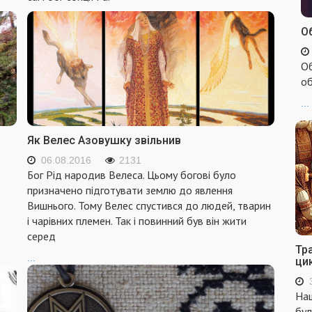
Об
Об
об
...
Як Велес Азовушку звільнив
06.08.2016
2131
Бог Рід народив Велеса. Цьому богові було
призначено підготувати зем­лю до явлення
Вишнього. Тому Велес спустився до людей, тварин
і чарів­них племен. Так і повинний був він жити
серед
Тр
...
ци
Наш
бул