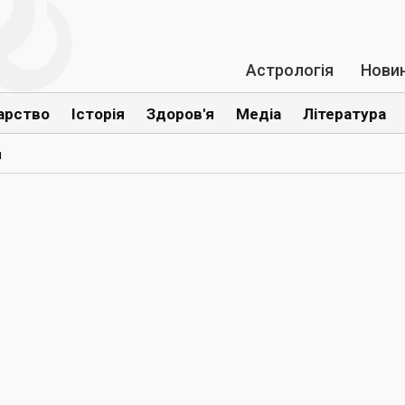
Астрологія
Нови
арство
Історія
Здоров'я
Медіа
Література
и