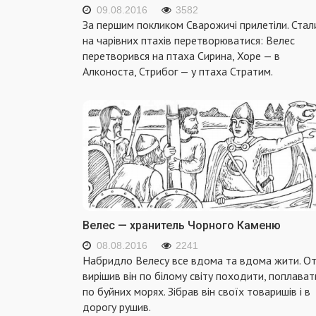
09.08.2016
3582
За першим покликом Сварожичі прилетіли. Стал
на чарівних птахів перетворюватися: Велес
перетворився на птаха Сирина, Хоре — в
Алконоста, Стрибог — у птаха Стратим.
Велес — хранитель Чорного Каменю
08.08.2016
2241
Набридло Велесу все вдома та вдома жити. От
вирішив він по білому світу походити, поплават
по буйних морях. Зібрав він своїх товаришів і в
дорогу рушив.