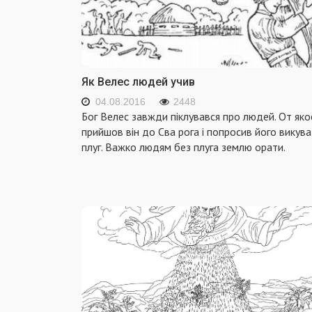
Як Велес людей учив
04.08.2016
2448
Бог Велес завжди піклувався про людей. От яко
прийшов він до Сва рога і попросив його викув
плуг. Важко людям без плуга землю орати.