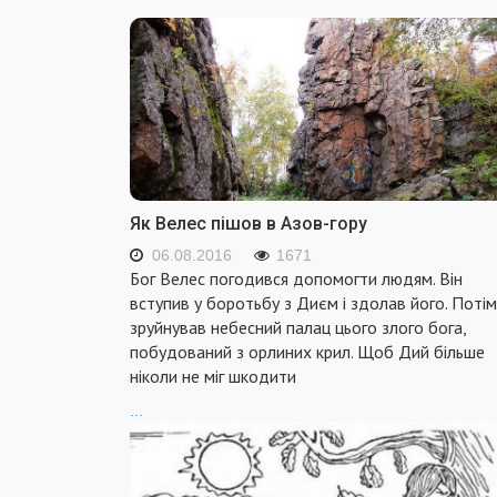
Як Велес пішов в Азов-гору
06.08.2016
1671
Бог Велес погодився допомогти людям. Він
вступив у боротьбу з Диєм і здолав його. Потім
зруйнував небесний палац цього злого бога,
побудований з орлиних крил. Щоб Дий більше
ніколи не міг шкодити
...