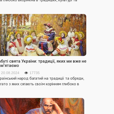
буті свята України: традиції, яких ми вже не
ам'ятаємо
20.08.2024
17735
раїнський народ багатий на традиції та обряди,
гато з яких сягають своїм корінням глибоко в