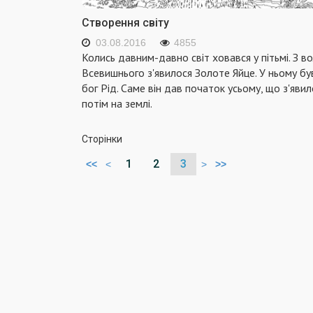
Створення світу
03.08.2016
4855
Колись давним-давно світ ховався у пітьмі. З во
Всевишнього з'яви­лося Золоте Яйце. У ньому бу
бог Рід. Саме він дав початок усьому, що з'явил
потім на землі.
Сторінки
1
2
3
<<
<
>
>>