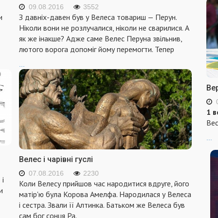
09.08.2016
3552
и
З давніх-давен був у Велеса товариш — Перун.
Ніколи вони не розлу­чалися, ніколи не сварилися. А
як же інакше? Адже саме Велес Перуна звільнив,
лютого ворога допоміг йому перемогти. Тепер
...
Ве
1 в
Вес
...
Велес і чарівні гуслі
07.08.2016
2230
 і
Коли Велесу прийшов час народитися вдруге, його
и
матір'ю була Коро­ва Амелфа. Народилася у Велеса
і сестра. Звали її Алтинка. Батьком же Велеса був
сам бог сонця Ра.