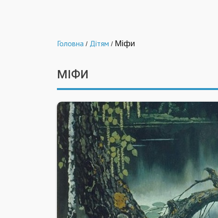
Головна
Дітям
Міфи
/
/
МІФИ