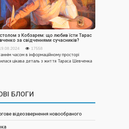
 столом з Кобзарем: що любив їсти Тарас
вченко за свідченнями сучасників?
19.08.2024
17558
аннім часом в інформаційному просторі
вилася цікава деталь з життя Тараса Шевченка
ОВІ БЛОГИ
ргове відеозвернення новообраного
зка