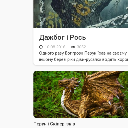
Дажбог і Рось
10.08.2016
3052
Одного разу Бог грози Перун їхав на своєму 
іншому березі ріки діви-русалки водять хор
Перун і Скіпер-звір