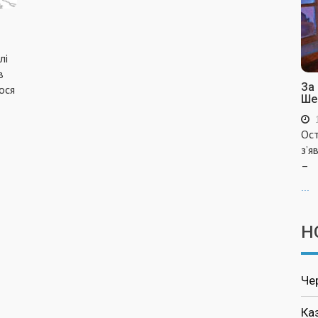
лі
в
За
ося
Ше
Ост
з’я
–
...
Н
Че
Ка