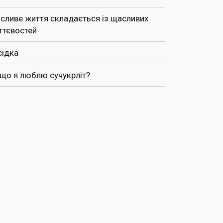
сливе життя складається із щасливих
ттєвостей
сідка
 що я люблю сучукрліт?