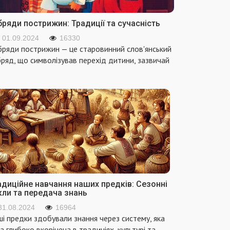
ряди пострижин: Традиції та сучасність
01.09.2024
16330
ряди пострижин — це старовинний слов'янський
ряд, що символізував перехід дитини, зазвичай
адиційне навчання наших предків: Сезонні
кли та передача знань
31.08.2024
16964
і предки здобували знання через систему, яка
а глибоко вкорінена в традиціях, культурі та