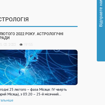
СТРОЛОГІЯ
 ЛЮТОГО 2022 РОКУ. АСТРОЛОГІЧНІ
РАДИ
5. 02. 2022
19155
годні 25 лютого – фаза Місяця: IV чверть
арий Місяць), з 03:20 – 25-й місячний…
тальніше