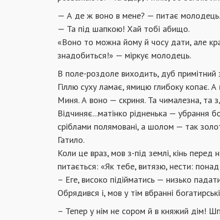
— А де ж воно в мене? — питає молодець
— Та під шапкою! Хай тобі абищо.
«Воно то можна йому й чосу дати, але кра
знадобиться!» — міркує молодець.
В поле-роздоле виходить, дуб примітний 
Гіллю суху ламає, ямицю глибоку копає. А
Миня. А воно — скриня. Та чималезна, та зд
Відчиняє...матінко рідненька — убрання бо
сріблами полямовані, а шолом — так золот
Гатило.
Коли це враз, мов з-під землі, кінь перед
питається: «Як тебе, витязю, нести: пон
– Еге, високо підійматись — низько падат
Обрядився і, мов у тім вбранні богатирськ
– Тепер у нім не сором й в княжий дім! Ш