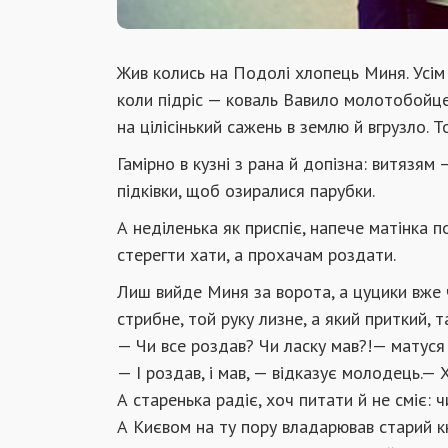
Жив колись на Подолі хлопець Миня. Усім
коли підріс — коваль Вавило молотобойцем
на цілісінький сажень в землю й вгрузло. 
Гамірно в кузні з рана й допізна: витязям
підківки, щоб озиралися парубки.
А неділенька як приспіє, напече матінка 
стерегти хати, а прохачам роздати.
Лиш вийде Миня за ворота, а цуцики вже ч
стрибне, той руку лизне, а який приткий, т
— Чи все роздав? Чи ласку мав?!— матуся п
— І роздав, і мав, — відказує молодець.— Хт
А старенька радіє, хоч питати й не сміє: 
А Києвом на ту пору владарював старий кн