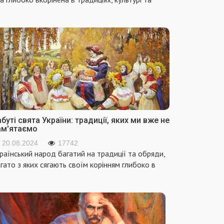
буті свята України: традиції, яких ми вже не
ам'ятаємо
20.08.2024
17742
раїнський народ багатий на традиції та обряди,
гато з яких сягають своїм корінням глибоко в