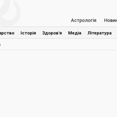
Астрологія
Нови
арство
Історія
Здоров'я
Медіа
Література
и