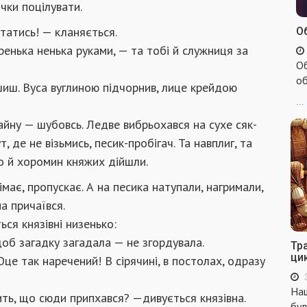
ічки поцілувати.
ататись! — кланяється.
Об
енька ненька руками, — та тобі й служниця за
Об
об
шиш. Вуса вуглиною підчорнив, лице крейдою
...
чайну — шубовсь. Ледве вибрьохався на сухе сяк-
т, де не візьмись, песик-пробігач. Та навплиг, та
ло й хоромин княжих дійшли.
ає, пропускає. А на песика натупали, нагримали,
ма причаївся.
ься князівні низенько:
об загадку загадала — не згордувала.
Тр
ци
це так наречений! В сірячині, в постолах, одразу
Наш
рить, що сюди припхався? —дивується князівна.
бул