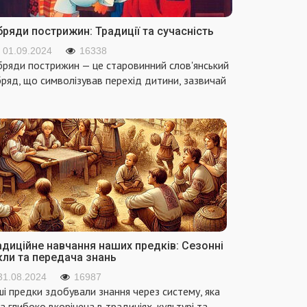
ряди пострижин: Традиції та сучасність
01.09.2024
16338
ряди пострижин — це старовинний слов'янський
ряд, що символізував перехід дитини, зазвичай
адиційне навчання наших предків: Сезонні
кли та передача знань
31.08.2024
16987
і предки здобували знання через систему, яка
а глибоко вкорінена в традиціях, культурі та