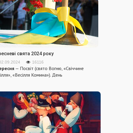
ресневі свята 2024 року
02.09.2024
16116
ересня
— Посвіт (свято Вогню, «Свіччине
ілля», «Весілля Комина»). День