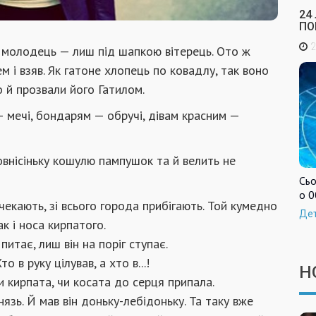
24
ПО
2
 молодець — лиш під шапкою вітерець. Ото ж
 і взяв. Як гатоне хлопець по ковадлу, так воно
То й прозвали його Гатилом.
 — мечі, бондарям — обручі, дівам красним —
повнісіньку кошулю пампушок та й велить не
Сьо
о 0
екають, зі всього города прибігають. Той кумедно
Де
ак і носа кирпатого.
итає, лиш він на поріг ступає.
о в руку цілував, а хто в...!
Н
чи кирпата, чи косата до серця припала.
язь. Й мав він доньку-лебідоньку. Та таку вже