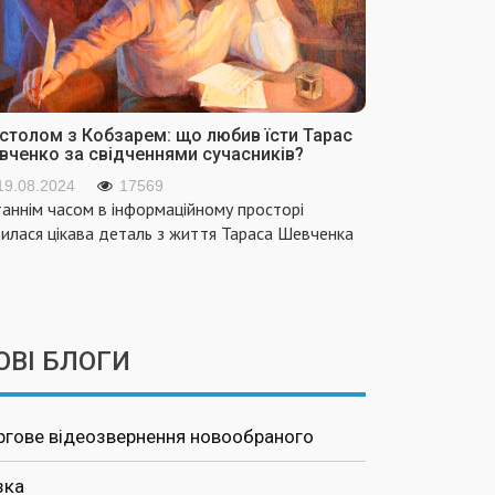
 столом з Кобзарем: що любив їсти Тарас
вченко за свідченнями сучасників?
19.08.2024
17569
аннім часом в інформаційному просторі
вилася цікава деталь з життя Тараса Шевченка
ОВІ БЛОГИ
ргове відеозвернення новообраного
зка