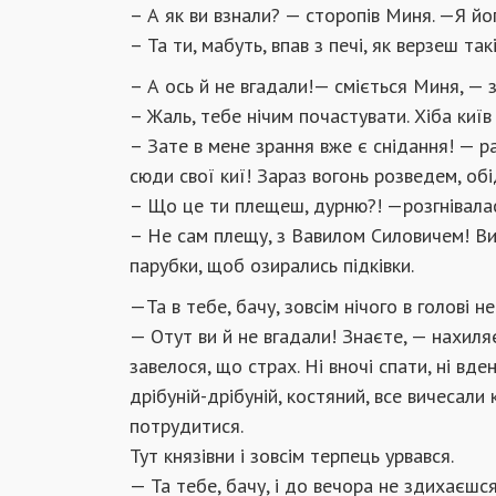
– А як ви взнали? — сторопів Миня. —Я йо
– Та ти, мабуть, впав з печі, як верзеш так
– А ось й не вгадали!— сміється Миня, — 
– Жаль, тебе нічим почастувати. Хіба киї
– Зате в мене зрання вже є снідання! — р
сюди свої киї! Зараз вогонь розведем, об
– Що це ти плещеш, дурню?! —розгнівалас
– Не сам плещу, з Вавилом Силовичем! Ви
парубки, щоб озирались підківки.
—Та в тебе, бачу, зовсім нічого в голові 
— Отут ви й не вгадали! Знаєте, — нахиля
завелося, що страх. Ні вночі спати, ні вде
дрібуній-дрібуній, костяний, все вичесали 
потрудитися.
Тут князівни і зовсім терпець урвався.
— Та тебе, бачу, і до вечора не здихаєшс