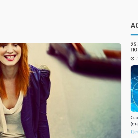
А
25
ПО
2
Сьо
(ст
Де