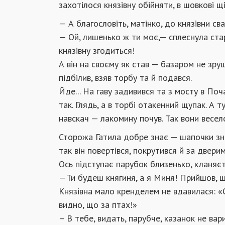
захотілося князівну обійняти, в шовкові щ
— А благословіть, матінко, до князівни св
— Ой, лишенько ж ти моє,— сплеснула стар
князівну згодиться!
А він на своєму як став — базаром не зру
підбілив, взяв торбу та й подався.
Йде... На гаву задивився та з мосту в По
так. Глядь, а в торбі отакенний щупак. А ту
навскач — лакомину почув. Так вони весе
Сторожа Гатила добре знає — шапочки знім
так він повертівся, покрутився й за двери
Ось підступає парубок близенько, кланяєт
—Ти будеш княгиня, а я Миня! Прийшов, щ
Князівна мало кренделем не вдавилася: «О
видно, що за птах!»
– В тебе, видать, парубче, казанок не ва