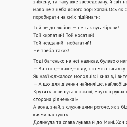
зніжену, та таку вже звередовану, й світ не
мало не з неба ясного зорі хапай. Ось як 
перебирати на сміх підіймати:
Той не до любові — не так вуса-брови!
Той кирпатий! Той носатий!
Той невданий - небагатий!
Не треба таких!
Тоді батенько на неї назикав, булавою наг
— За того,— каже,—піду, хто мою загадку з
Як наз’їжджалося молодців: і князів, і ви
— А що для дівчини наймиліше, найлюбіш
Крутять вони вуса шовкові, мнуть в руках 
сторона рідненька!»
А вона, знай, з служницями регоче, як з б
киями частують.
Долинула та слава лукава й до Мині. Хоч сп