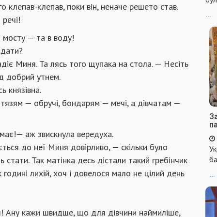
го клепав-клепав, поки він, неначе решето став.
...
і речі!
з мосту — та в воду!
в дати?
адіє Миня. Та лясь того щупака на стола. — Несіть
ід добрий утнем.
ь князівна.
тязям — обручі, бондарям — мечі, а дівчатам —
За
п
немає!— аж звискнула вередуха.
ється до неї Миня довірливо, — скільки було
Ук
нь стати. Так матінка десь дістали такий гребінчик
ба
к годині лихій, хоч і довелося мало не цілий день
...
я! Ану кажи швидше, що для дівчини наймиліше,