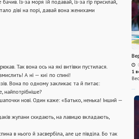
 бачив. Із-за моря їй подавай, із-за гір присилай,
стало діві на порі, давай вона женихами
Ве
рюкав. Так вона ось на які витівки пустилася.
1 в
мислить! А ні — киї по спині!
Вес
тязів. Вона по одному закликає та й питає:
...
е, найпотрібніше?
шапочки нові. Один каже: «Батько, ненька! Інший —
ідаків жупани скидають, на лавицю вкладають,
ина в нього й засвербіла, але це півділа. Бо так