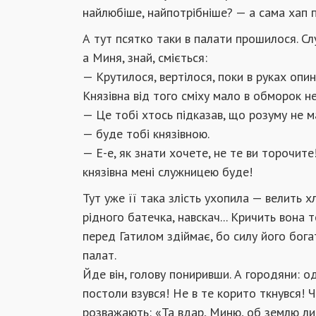
найлюбіше, найпотрібніше? — а сама хап 
А тут псятко таки в палати прошилося. Сл
а Миня, знай, сміється:
— Крутилося, вертілося, поки в руках опин
Князівна від того сміху мало в обморок н
— Це тобі хтось підказав, що розуму не 
— буде тобі князівною.
— Е-е, як знати хочете, не те ви торочит
князівна мені служницею буде!
Тут уже її така злість ухопила — велить х
рідного батечка, навскач... Кричить вона
перед Гатилом здіймає, бо силу його богат
палат.
Йде він, голову пониривши. А городяни: од
постоли взувся! Не в те корито ткнувся! Чу
розважають: «Та вдар, Миню, об землю ли