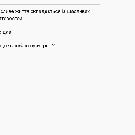
сливе життя складається із щасливих
ттєвостей
сідка
 що я люблю сучукрліт?