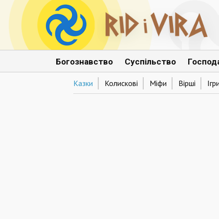
Богознавство
Суспільство
Господ
Казки
Колискові
Міфи
Вірші
Ігр