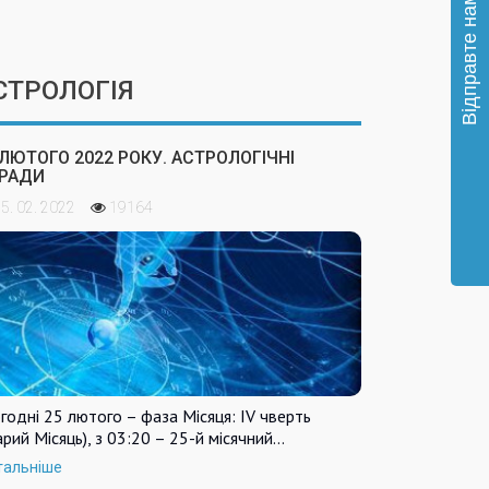
СТРОЛОГІЯ
 ЛЮТОГО 2022 РОКУ. АСТРОЛОГІЧНІ
РАДИ
5. 02. 2022
19164
годні 25 лютого – фаза Місяця: IV чверть
арий Місяць), з 03:20 – 25-й місячний…
тальніше