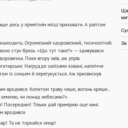
.
Ща
ми
ще десь у примітнім місці приховати. А раптом
Су
знаходить. Огромезний-здоровезний, тисячолітній.
За
 воно стук-брязь. «Що тут таке?» — здивувався
оровезна. Поки вгору звів, аж упрів.
гатирське. Нагруддя залізами ковані, напліччя
ом із сонцем й перегукується. Аж присвиснув
 ним вродився. Копитом траву чеше, вогонь креше...
ад землею, чи понад небесами?»
и! Посередині! Тільки дай приміряю оце нині.
ім вродився.
пар! Та не торкайся хмар!