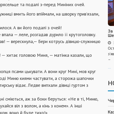
прясельце та подалі з-перед Миніних очей.
ужниці вмить його впіймали, на шворку прив’язали,
илося. А ви його подалі з очей!
За
е впала — леле, розгадав дурило її крутоголовку.
Ше
мав! — верескнула,— Бери котрусь дівицю-служницю
Ост
з’я
е! — хитає головою Миня, — матінка казали, що
–
...
лопця псами цькувати. А вони круг Мині, мов круг
 тоді Миню киями частувати, а сторожа шапочки
Н
ирську відає. Ледве випхали дівиці гуртом з
ні сміються, аж за боки беруться: «Не в ті, Миню,
Че
хайся віл з волом, а кінь з конем». А інші
Ка
хом, воно й буде тихо!»