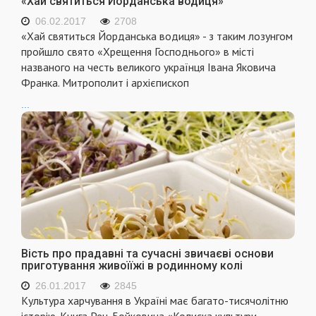
«Хай святиться Йорданська водиця»
06.02.2017
2708
«Хай святиться Йорданська водиця» - з таким лозунгом
пройшло свято «Хрещення Господнього» в місті
названого на честь великого українця Івана Яковича
Франка. Митрополит і архієпископ
...
Вість про прадавні та сучасні звичаєві основи
приготування живоїїжі в родинному колі
26.01.2017
2845
Культура харчування в Україні має багато-тисячолітню
історію. Книга Рен-Бойковича «Колиска культури