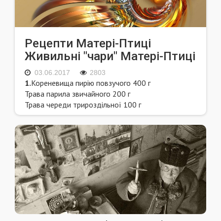
Рецепти Матері-Птиці
Живильні "чари" Матері-Птиці
03.06.2017
2803
1.
Кореневища пирію повзучого 400 г
Трава парила звичайного 200 г
Трава череди трироздільної 100 г