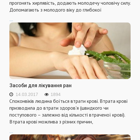
прогонять хирлявість, додають молодечу чоловічу силу.
Допомагають з молодого віку до глибокої
...
Засоби для лікування ран
14.03.2017
1894
Споконвіків людина боїться втрати крові. Втрата крові
призводила до втрати здоров'я (швидкого чи
поступового – залежно від кількості втраченої крові).
Втрата крові можлива з різних причин,
...