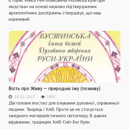
людства» на основі науково підтверджених
археологічних досліджень стверджує, що наш
кореневий
...
Вість про Живу — природню їжу (поживу)
18.01.2017
1997
Дві головні іпостасі для існування духовної, справжньої
людини: Творець і Хліб. Проте це не стосується
західного-матеріалістичного світогляду. В давніх
віруваннях, традиціях Хліб-Сніп-Бог були