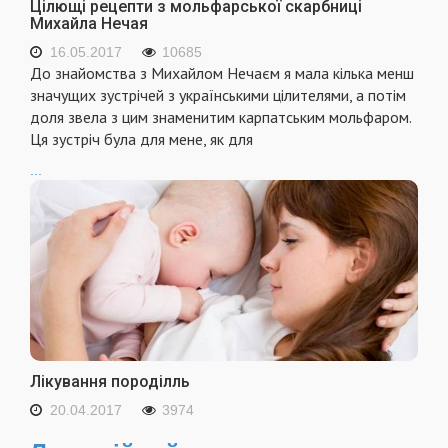
Цілющі рецепти з мольфарської скарбниці
Михайла Нечая
16.05.2017
10685
До знайомства з Михайлом Нечаєм я мала кілька менш
значущих зустрічей з українськими цілителями, а потім
доля звела з цим знаменитим карпатським мольфаром.
Ця зустріч була для мене, як для
...
Лікування породілль
20.04.2017
3974