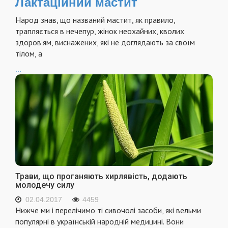
Лактаційний мастит
Народ знав, що названий мастит, як правило,
трапляється в нечепур, жінок неохайних, кволих
здоров'ям, виснажених, які не доглядають за своїм
тілом, а
...
Трави, що проганяють хирлявість, додають
молодечу силу
02.04.2017
4459
Нижче ми і перелічимо ті сивочолі засоби, які вельми
популярні в українській народній медицині. Вони