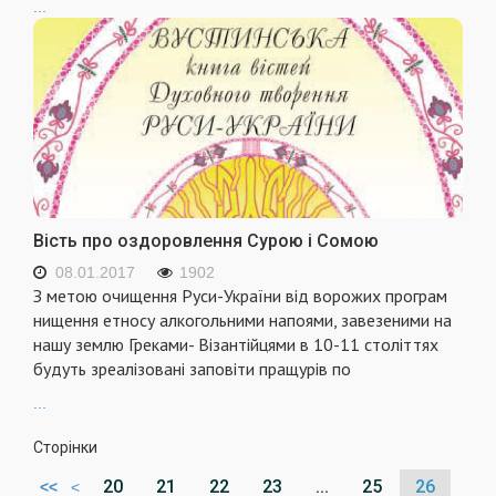
...
Вість про оздоровлення Сурою і Сомою
08.01.2017
1902
З метою очищення Руси-України від ворожих програм
нищення етносу алкогольними напоями, завезеними на
нашу землю Греками- Візантійцями в 10-11 століттях
будуть зреалізовані заповіти пращурів по
...
Сторінки
20
21
22
23
...
25
26
<<
<