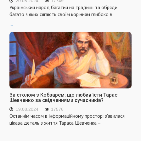
20.08.2024
17749
Український народ багатий на традиції та обряди,
багато з яких сягають своїм корінням глибоко в
...
За столом з Кобзарем: що любив їсти Тарас
Шевченко за свідченнями сучасників?
19.08.2024
17576
Останнім часом в інформаційному просторі з’явилася
цікава деталь з життя Тараса Шевченка –
...