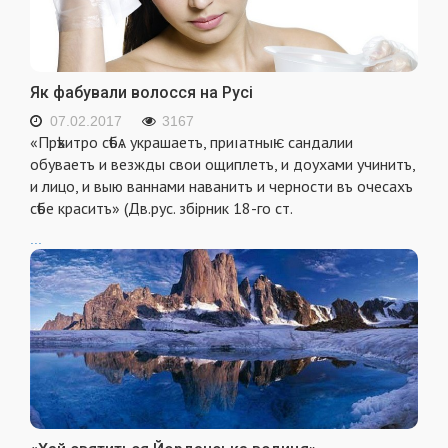
Як фабували волосся на Русі
07.02.2017
3167
«Прѣхитро сѣбѧ украшаетъ, приıатныѥ сандалии
обуваетъ и везжды свои ощиплетъ, и доухами учинитъ,
и лицо, и выю ваннами наванитъ и черности въ очесахъ
сѣбе краситъ» (Дв.рус. збірник 18-го ст.
...