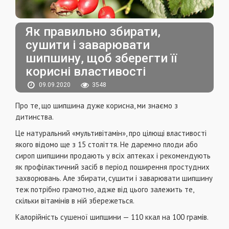
Як правильно збирати,
сушити і заварювати
шипшину, щоб зберегти її
корисні властивості
09.09.2020
3548
Про те, що шипшина дуже корисна, ми знаємо з
дитинства.
Це натуральний «мультивітамін», про цілющі властивості
якого відомо ще з 15 століття. Не даремно плоди або
сироп шипшини продають у всіх аптеках і рекомендують
як профілактичний засіб в період поширення простудних
захворювань. Але збирати, сушити і заварювати шипшину
теж потрібно грамотно, адже від цього залежить те,
скільки вітамінів в ній збережеться.
Калорійність сушеної шипшини — 110 ккал на 100 грамів.