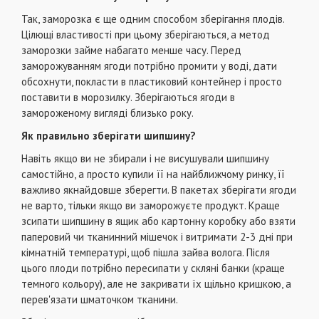
Так, заморозка є ще одним способом зберігання плодів.
Цілющі властивості при цьому зберігаються, а метод
заморозки займе набагато менше часу. Перед
заморожуванням ягоди потрібно промити у воді, дати
обсохнути, покласти в пластиковий контейнер і просто
поставити в морозилку. Зберігаються ягоди в
замороженому вигляді близько року.
Як правильно зберігати шипшину?
Навіть якщо ви не збирали і не висушували шипшину
самостійно, а просто купили її на найближчому ринку, її
важливо якнайдовше зберегти. В пакетах зберігати ягоди
не варто, тільки якщо ви заморожуєте продукт. Краще
зсипати шипшину в ящик або картонну коробку або взяти
паперовий чи тканинний мішечок і витримати 2-3 дні при
кімнатній температурі, щоб пішла зайва волога. Після
цього плоди потрібно пересипати у скляні банки (краще
темного кольору), але не закривати їх щільно кришкою, а
перев'язати шматочком тканини.