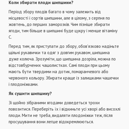
Коли збирати плоди шипшини?
Період збору плодів багато в чому залежить від
місцевості і сортів шипшини, але в цілому, з серпня по
жовтень, до перших заморозків. Чим пізніше збирати
ягоди, тим більше в шипшині буде цукру і менше вітаміну
С.
Перед тим, як приступати до збору, обов'язково надіньте
щільні рукавички та одяг з довгим рукавом, шипшина
дуже колюча. Зрозуміти, що шипшина дозріла, можна по
відстовбурчених чашолистках. Самі плоди при цьому
мають бути твердими на дотик, помаранчевого або
червоного кольору. Збирати краще із залишками чашечки
і плодоніжками.
Як сушити шипшину?
Зі щойно зібраними ягодами доведеться трохи
повозитися. Переберіть їх і відкиньте усі хворі або висохлі
плоди. Мити не треба, видаляти плодоніжки теж, після
просушування вони легше відокремлюються.