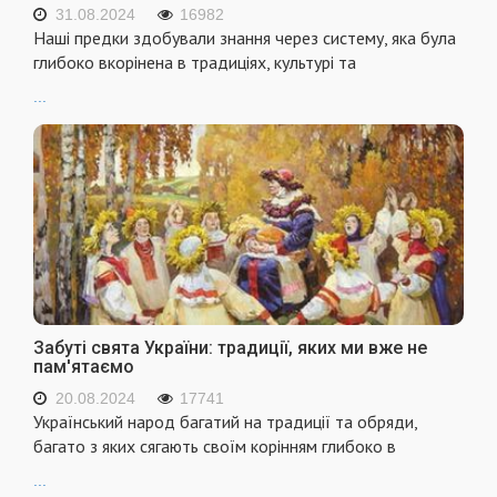
31.08.2024
16982
Наші предки здобували знання через систему, яка була
глибоко вкорінена в традиціях, культурі та
...
Забуті свята України: традиції, яких ми вже не
пам'ятаємо
20.08.2024
17741
Український народ багатий на традиції та обряди,
багато з яких сягають своїм корінням глибоко в
...