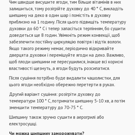
Чим швидше висушите ягоди, тим більше вітамінів в них
залишиться, тому розігрійте духовку до 40 ° C, викладіть
шипшину на деко в один шар і помістіть в духовку
приблизно на 1 годину. Після цього підвищіть температуру
духовки до 60 ° C і тепер запасіться терпінням, бо сушити
доведеться ще 8 годин. Увімкніть режим конвекції, щоб
забезпечити постійну циркуляцію повітря і відтік вологи.
Якщо такого режиму немає, періодично відкривайте
дверцята духовки і перемішуйте ягоди на деко. Важливо,
щоб плоди шипшини не пересушилися, інакше всі корисні
властивості щезнуть, а ягоди будуть розсипатися.
Після сушіння потрібно буде видалити чашолистки, для
цього ягоди необхідно обережно перетерти в руках.
Другий варіант сушіння: розігріти духовку до
температури 100 ° C, потримати шипшину 5-10 хв, а потім
зменшити температуру до 70-75 ° С.
Шипшину також зручно сушити в аерогрилі або
електросушці.
Чи можна шипшину заморожувати?