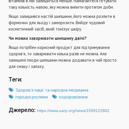
вітамінів в ній залишиться менше. Намагайтеся готувати
таку кількість напою, яку можна випити протягом доби.
Якщо залишився настій шипшини, його можна розлити в
формочки для льоду і заморозити. Вийде чудовий
косметичний засіб, який тонізує шкіру.
Чи можна заварювати шипшину двічі?
Якщо потрібен корисний продукт для підтримування
здоров'я, то заварювати кілька разів не можна. Але
залишені плоди шипшини можна додавати в чай просто
для смаку і запаху.
Теги:
Здоров'я нації та народна медицина
городні рослини
оздоровлення
Джерело:
https://www.uarp.org/news/1599122802