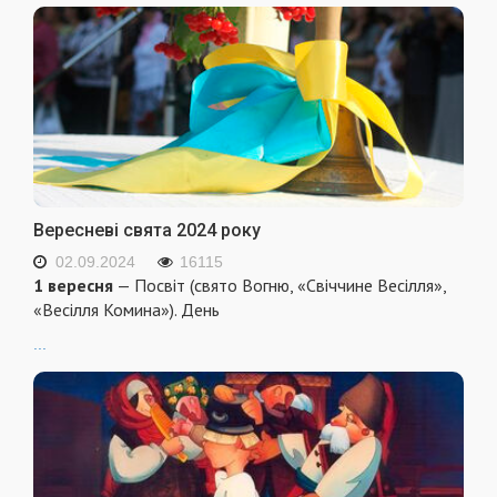
Вересневі свята 2024 року
02.09.2024
16115
1 вересня
— Посвіт (свято Вогню, «Свіччине Весілля»,
«Весілля Комина»). День
...