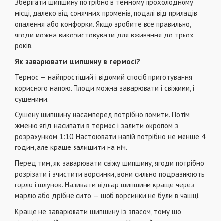
Зберігати шипшину потрібно в темному прохолодному
місці, далеко від сонячних променів, подалі від приладів
опалення або конфорки. Якщо зробите все правильно,
ягоди можна використовувати для вживання до трьох
років.
Як заварювати шипшину в термосі?
Термос — найпростіший і відомий спосіб приготування
корисного напою. Плоди можна заварювати і свіжими, і
сушеними.
Сушену шипшину насамперед потрібно помити. Потім
жменю ягід насипати в термос і залити окропом з
розрахунком 1:10. Настоювати напій потрібно не менше 4
годин, але краще залишити на ніч.
Перед тим, як заварювати свіжу шипшину, ягоди потрібно
розрізати і зчистити ворсинки, вони сильно подразнюють
горло і шлунок. Наливати відвар шипшини краще через
марлю або дрібне сито — щоб ворсинки не були в чашці.
Краще не заварювати шипшину із зпасом, тому що