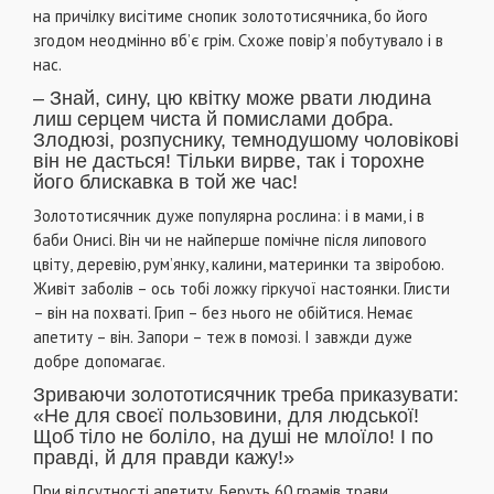
на причілку висітиме снопик золототисячника, бо його
згодом неодмінно вб’є грім. Схоже повір’я побутувало і в
нас.
– Знай, сину, цю квітку може рвати людина
лиш серцем чиста й помислами добра.
Злодюзі, розпуснику, темнодушому чоловікові
він не дасться! Тільки вирве, так і торохне
його блискавка в той же час!
Золототисячник дуже популярна рослина: і в мами, і в
баби Онисі. Він чи не найперше помічне після липового
цвіту, деревію, рум’янку, калини, материнки та звіробою.
Живіт заболів – ось тобі ложку гіркучої настоянки. Глисти
– він на похваті. Грип – без нього не обійтися. Немає
апетиту – він. Запори – теж в помозі. І завжди дуже
добре допомагає.
Зриваючи золототисячник треба приказувати:
«Не для своєї пользовини, для людської!
Щоб тіло не боліло, на душі не млоїло! І по
правді, й для правди кажу!»
При відсутності апетиту. Беруть 60 грамів трави