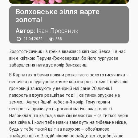
Волховське зілля варте
золота!
Автор:
Іван Просяник
21.04.2022
888
Золототисячник і в греків вважався квіткою Зевса. І в нас
він є квіткою Перуна-Громовержця, бо його пурпурове
забарвлення нагадує колір блискавиці.
В Карпатах я бачив поляни розквітлого золототисячника –
неначе хто пурпурове княже корзно розстелив. І найясніш
громовиці злискують у вечірній млі саме 20 липня. І
папороть вдруге розцвітає тоді. І світанок опускає на
землю… Августійший небесний колір. Тому горяни
неспроста приписують рослині магічні властивості.
Наприклад, та квітка, в якій сім пелюсток – світиться вночі
мов свічка. І коли тебе мавки заведуть на гибельне місце,
будь у тебе такий цвіт за пазухою – обов’язково
знайдеш шлях. Злодій ніколи не зайде до худоби, якщо