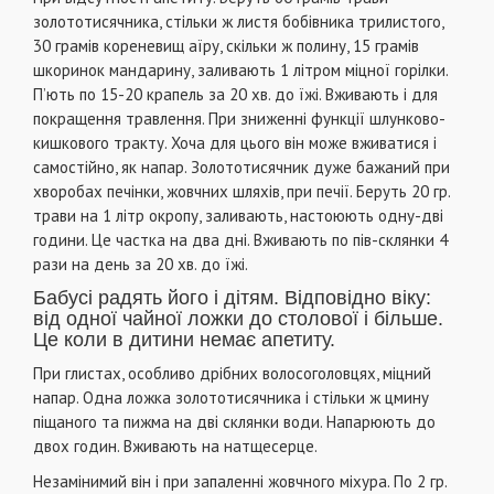
золототисячника, стільки ж листя бобівника трилистого,
30 грамів кореневищ аїру, скільки ж полину, 15 грамів
шкоринок мандарину, заливають 1 літром міцної горілки.
П’ють по 15-20 крапель за 20 хв. до їжі. Вживають і для
покращення травлення. При зниженні функції шлунково-
кишкового тракту. Хоча для цього він може вживатися і
самостійно, як напар. Золототисячник дуже бажаний при
хворобах печінки, жовчних шляхів, при печії. Беруть 20 гр.
трави на 1 літр окропу, заливають, настоюють одну-дві
години. Це частка на два дні. Вживають по пів-склянки 4
рази на день за 20 хв. до їжі.
Бабусі радять його і дітям. Відповідно віку:
від одної чайної ложки до столової і більше.
Це коли в дитини немає апетиту.
При глистах, особливо дрібних волосоголовцях, міцний
напар. Одна ложка золототисячника і стільки ж цмину
піщаного та пижма на дві склянки води. Напарюють до
двох годин. Вживають на натщесерце.
Незамінимий він і при запаленні жовчного міхура. По 2 гр.