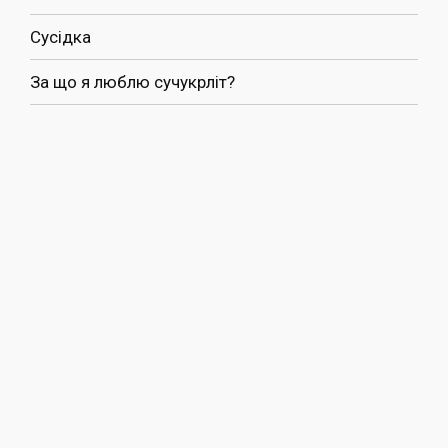
Сусідка
За що я люблю сучукрліт?