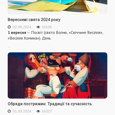
Вересневі свята 2024 року
02.09.2024
16106
1 вересня
— Посвіт (свято Вогню, «Свіччине Весілля»,
«Весілля Комина»). День
...
Обряди пострижин: Традиції та сучасність
01.09.2024
16327