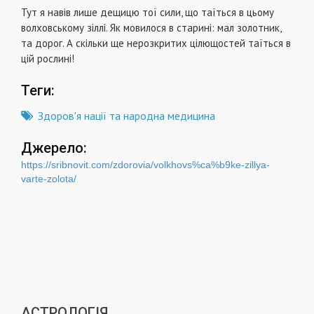
Тут я навів лише дещицю тої сили, що таїться в цьому
волховському зіллі. Як мовилося в старині: мал золотник,
та дорог. А скільки ще нерозкритих цілющостей таїться в
цій рослині!
Теги:
Здоров'я нації та народна медицина
Джерело:
https://sribnovit.com/zdorovia/volkhovs%ca%b9ke-zillya-
varte-zolota/
АСТРОЛОГІЯ