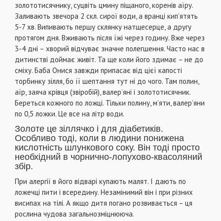
золототисячнику, суцвіть цмину піщаного, коренів аїру.
Заливають звечора 2 скл. сирої води, а вранці кип’ятять
5-7 хв. Випивають першу склянку натщесерце, а другу
протягом дня. Вживають після їжі через годину. Вже через
3-4 дні – хворий відчуває значне полегшення. Часто нас в
дитинстві доймає живіт. Та ще коли його здимає – не до
сміху. Баба Онися завжди припасає від цієї капості
торбинку зілля, бо її шептання тут ні до чого. Там полин,
аїр, заяча крівця (звіробій), валер’яні і золототисячник.
Береться кожного по ложці. Тільки полину, м’яти, валер’яни
по 0,5 ложки. Це все на літр води.
Золоте це зіллячко і для діабетиків.
Особливо тоді, коли в людини понижена
кислотність шлункового соку. Він тоді просто
необхідний в чорнично-лопухово-квасоляний
збір.
При алергії в його відварі купають малят. І дають по
ложечці пити і всередину. Незамінимий він і при різних
висипах на тілі. А якщо дитя погано розвивається – ця
рослина чудова загальнозміцнююча.