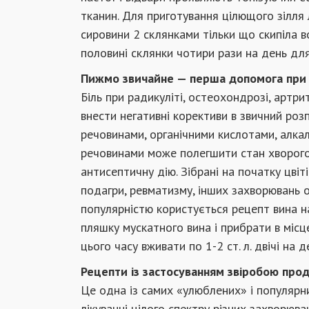
тканин. Для приготування цілющого зілля л
сировини 2 склянками тільки що скипіла в
половині склянки чотири рази на день для
Пижмо звичайне — перша допомога при 
Біль при радикуліті, остеохондрозі, артри
внести негативні корективи в звичний роз
речовинами, органічними кислотами, алкал
речовинами може полегшити стан хворого 
антисептичну дію. Зібрані на початку цві
подагри, ревматизму, інших захворювань о
популярністю користується рецепт вина на
пляшку мускатного вина і прибрати в місце
цього часу вживати по 1-2 ст. л. двічі на д
Рецепти із застосуванням звіробою про
Це одна із самих «улюблених» і популярн
лікуванні цілого спектру різних захворюва