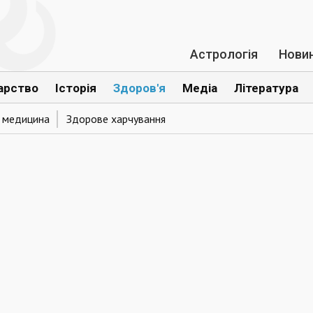
Астрологія
Нови
арство
Історія
Здоров'я
Медіа
Література
а медицина
Здорове харчування