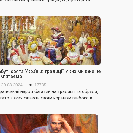
буті свята України: традиції, яких ми вже не
ам'ятаємо
20.08.2024
17735
раїнський народ багатий на традиції та обряди,
гато з яких сягають своїм корінням глибоко в