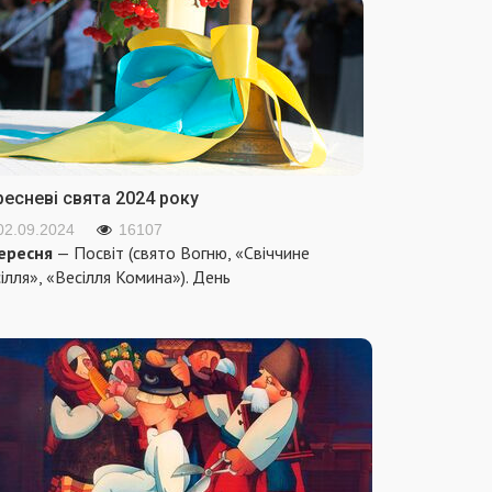
ресневі свята 2024 року
02.09.2024
16107
ересня
— Посвіт (свято Вогню, «Свіччине
ілля», «Весілля Комина»). День