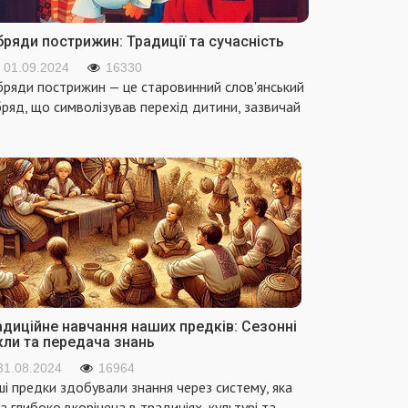
ряди пострижин: Традиції та сучасність
01.09.2024
16330
ряди пострижин — це старовинний слов'янський
ряд, що символізував перехід дитини, зазвичай
адиційне навчання наших предків: Сезонні
кли та передача знань
31.08.2024
16964
і предки здобували знання через систему, яка
а глибоко вкорінена в традиціях, культурі та