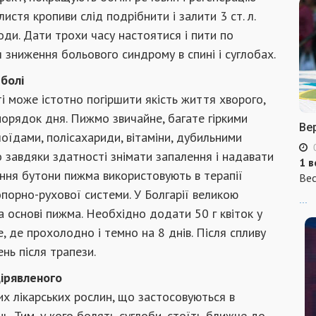
истя кропиви слід подрібнити і залити 3 ст. л.
оди. Дати трохи часу настоятися і пити по
 зниження больового синдрому в спині і суглобах.
болі
ті може істотно погіршити якість життя хворого,
порядок дня. Пижмо звичайне, багате гіркими
Ве
оїдами, полісахариди, вітаміни, дубильними
завдяки здатності знімати запалення і надавати
1 в
тіння бутони пижма використовують в терапії
Вес
порно-рухової системи. У Болгарії великою
...
 основі пижма. Необхідно додати 50 г квіток у
, де прохолодно і темно на 8 днів. Після спливу
ень після трапези.
дірявленого
их лікарських рослин, що застосовуються в
нь. Тим, у кого болять суглоби, стоїть ближче до