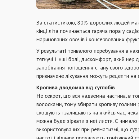
За статистикою, 80% дорослих людей мають
кінці літа починається гаряча пора у садів
маринованих овочів і консервованих фрукт
У результаті тривалого перебування в на
тягнучі і інші болі, дискомфорт, який нер
запобігання погіршення стану свого здоро
призначене лікування можуть рецепти на о
Кропива дводомна від суглобів
Не секрет, що вся надземна частина, в том
волосками, тому збирати кропиву голими 
скошують і залишають на якийсь час, чека
можна буде зірвати з неї листя. Є чимало
використовуваних при ревматизмі, що супр
настої і відвари проявляють тонізуючий е