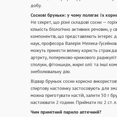
добу.
Соснові бруньки: у чому полягає їх кори
Не секрет, що різні складові сосни — горі
кількість біологічно активних речовин, у
компонентів, що представляють інтерес д
наук, професора Валерія Мелека-Гусейнов
можуть принести велику користь страждаю
артриту, попереково-крижового радикуліту
сполуки, фітонциди, жирні олії та інші ко
знеболювальну дію.
Відвар бруньок сосни корисно використов
спиртову настоянку застосовують для зм
можна приготувати настій, залити 50 г бр
настоювати 2 години. Приймати по 2 ст. л.
Чим примітний парило аптечний?