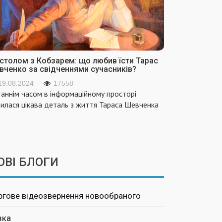
 столом з Кобзарем: що любив їсти Тарас
вченко за свідченнями сучасників?
19.08.2024
17558
аннім часом в інформаційному просторі
вилася цікава деталь з життя Тараса Шевченка
ОВІ БЛОГИ
ргове відеозвернення новообраного
зка