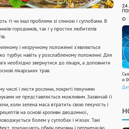
24
ПО
2
 ті чи інші проблеми зі спиною і суглобами. В
ників-городників, так і у простих любителів
ів.
хиленому і незручному положенні з’являються
ідко турбує навіть у розслабленому положенні. Для
в’я необхідно звернутися до лікаря, а доповнити
снові лікарських трав.
Сьо
о 0
Де
у числі і листя рослини, покриті пекучими
руками не представляється можливим. Зазвичай її
ючи, коли зелена маса втратить свою пекучість і
Н
 рецептів на основі кропиви дводомної,
оводжується болем у суглобах і м’язах. Такі
фект, покращують обмін речовин і регенерацію