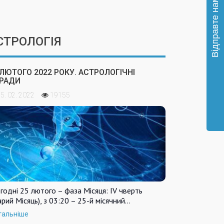
СТРОЛОГІЯ
 ЛЮТОГО 2022 РОКУ. АСТРОЛОГІЧНІ
РАДИ
5. 02. 2022
19155
годні 25 лютого – фаза Місяця: IV чверть
арий Місяць), з 03:20 – 25-й місячний…
тальніше