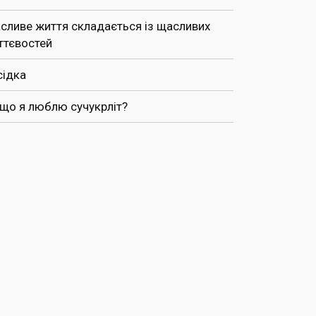
сливе життя складається із щасливих
ттєвостей
сідка
 що я люблю сучукрліт?