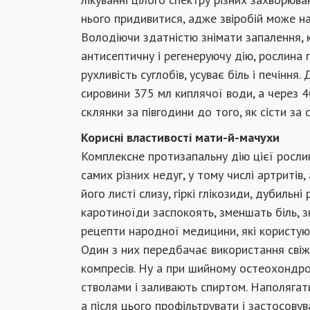
нього придивитися, адже звіробій може над
Володіючи здатністю знімати запалення, к
антисептичну і регенеруючу дію, рослина 
рухливість суглобів, усуває біль і печіння
сировини 375 мл киплячої води, а через 4
склянки за півгодини до того, як сісти за с
Корисні властивості мати-й-мачухи
Комплексне протизапальну дію цієї рослин
самих різних недуг, у тому числі артритів,
його листі слизу, гіркі глікозиди, дубильні
каротиноїди заспокоять, зменшать біль, з
рецепти народної медицини, які користую
Один з них передбачає використання свіж
компресів. Ну а при шийному остеохондроз
стволами і заливають спиртом. Наполягати
а після цього профільтрувати і застосову