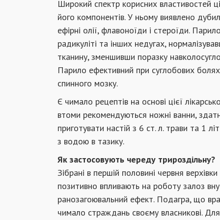
Широкий спектр корисних властивостей ціє
його компонентів. У ньому виявлено дубиль
ефірні олії, флавоноїди і стероїди. Пари
радикуліті та інших недугах, нормалізува
тканину, зменшивши поразку навколосуглоб
Парило ефективний при суглобових болях, 
спинного мозку.
Є чимало рецептів на основі цієї лікарсь
втоми рекомендуються ножні ванни, здатн
приготувати настій з 6 ст. л. трави та 1 л
з водою в тазику.
Як застосовують череду трироздільну?
Зібрані в першій половині червня верхівки 
позитивно впливають на роботу залоз вну
ранозагоювальний ефект. Подагра, що враж
чимало страждань своєму власникові. Для