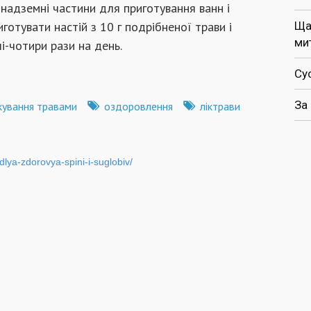
 надземні частини для приготування ванн і
готувати настій з 10 г подрібненої трави і
Ща
ми
чі-чотири рази на день.
Су
За
кування травами
оздоровлення
ліктрави
-dlya-zdorovya-spini-i-suglobiv/