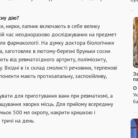
...
сну дію?
хи, нирки, лапник включають в себе велику
 свій час неодноразово досліджуваних на предмет
ля фармакології. На думку доктора біологічних
а, заготовляє в лютому-березні бруньки сосни
ть від ревматоїдного артриту, поліміозиту,
. Вхідні в їх склад смолисті речовини, терпенові
За
мпоненти мають протизапальну, заспокійливу,
п
Ук
увати для приготування ванн при ревматизмі, а
ба
ащування хворих місць. Для прийому всередину
...
уньок 500 мл окропу, накрити кришкою і
 тричі на день.