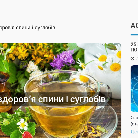
А
ров’я спини і суглобів
25
ПО
2
доров’я спини і суглобів
Сьо
(ст
Де