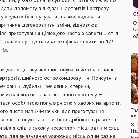
ати допомогу в лікуванні артритів і артрозу.
Об
упірувати біль і усувати спазми, надавати
припиняє дегенеративні зміни, відновлює
Об
. Для приготування цілющого настою залити 1 ст. л.
об
0 хвилин пропустити через фільтр і пити по 1/3
...
тіл.
и дає підставу використовувати його в терапії
 артрозів, шийного остеохондрозу і ін. Присутні в
 речовини, дубильні речовини, стерини,
низять швидкість патологічного процесу. Є
ться особливою популярністю у хворих на артрит.
ого листя мати-й-мачухи для приготування
Тр
ци
і застосовують квітки. Їх подрібнюють разом зі
 зілля слід в сухому несветлом місці один місяць,
Наш
вати для змазування уражених місць один раз на
бул