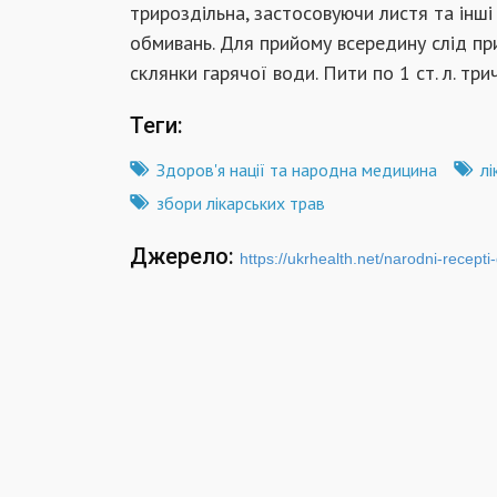
трироздільна, застосовуючи листя та інші
обмивань. Для прийому всередину слід при
склянки гарячої води. Пити по 1 ст. л. три
Теги:
Здоров'я нації та народна медицина
лі
збори лікарських трав
Джерело:
https://ukrhealth.net/narodni-recepti