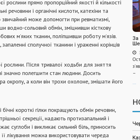
ї рослини прямо пропорційний якості й кількості
ні речовини і органічні кислоти, катехіни та
ло звичайний може допомогти при ревматизмі,
вши водно-сольовий обмін, зміцнивши кісткову
ових м’яких тканин, поліпшивши роботу м’язів.
За
Ше
запаленні сполучної тканини і ураженні корінців
Ост
кої рослини. Після тривалої ходьби для зняття
з’я
і значно полегшити стан людини. Досить
–
ітра окропу, а коли він трохи охолоне, змішати його
...
Н
і бічні короткі гілки покращують обмін речовин,
трішньої секреції, надають протизапальний і
Че
ає суглоби і викликає сильний біль, приносить
 її лікування можна використовувати череда
Ка