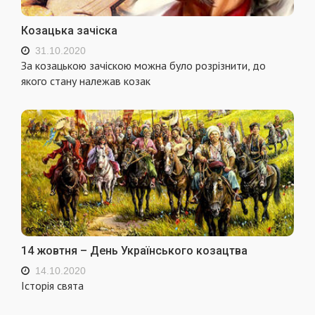
Козацька зачіска
31.10.2020
За козацькою зачіскою можна було розрізнити, до
якого стану належав козак
14 жовтня – День Українського козацтва
14.10.2020
Історія свята