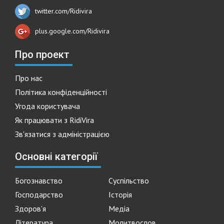
twitter.com/Ridivira
plus.google.com/Ridivira
Про проект
Про нас
Політика конфіденційності
Угода користувача
Як працювати з RidiVira
Зв'язатися з адміністрацією
Основні категорії
Богознавство
Суспільство
Господарство
Історія
Здоров'я
Медіа
Література
Молитвослов