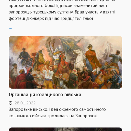
програв жодного бою.Підписав знаменитий лист
запорожців турецькому султану. Брав участь у взятті
фортеці Дюнкерк під час Тридцятилітньої
...
Організація козацького війська
28.01.2022
Запорозьке військо. Ідея окремого самостійного
козацького війська зродилася на Запорожжі.