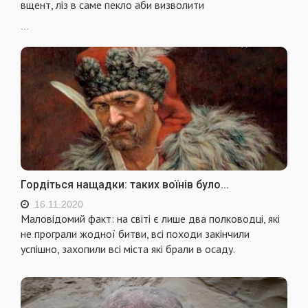
вщент, ліз в саме пекло аби визволити
...
Гордіться нащадки: таких воїнів було...
16.11.2020
Маловідомий факт: на світі є лише два полководці, які
не програли жодної битви, всі походи закінчили
успішно, захопили всі міста які брали в осаду.