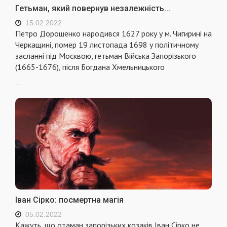
Гетьман, який повернув незалежність...
15.02.2022
Петро Дорошенко народився 1627 року у м. Чигирині на
Черкащині, помер 19 листопада 1698 у політичному
засланні під Москвою, гетьман Війська Запорізького
(1665-1676), після Богдана Хмельницького
...
Іван Сірко: посмертна магія
05.02.2022
Кажуть, що отаман запорізьких козаків Іван Сірко,не