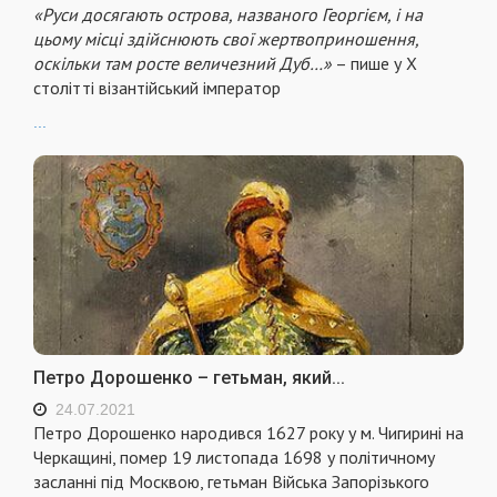
«Руси досягають острова, названого Георгієм, і на
цьому місці здійснюють свої жертвоприношення,
оскільки там росте величезний Дуб…»
– пише у Х
столітті візантійський імператор
...
Петро Дорошенко – гетьман, який...
24.07.2021
Петро Дорошенко народився 1627 року у м. Чигирині на
Черкащині, помер 19 листопада 1698 у політичному
засланні під Москвою, гетьман Війська Запорізького