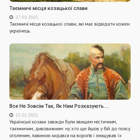
Таємничі місця козацької слави
27.03.2021
Таємничі місця козацької слави, які має відвідати кожен
українець.
Все Не Зовсім Так, Як Нам Розказують....
21.01.2021
Українські козаки завжди були явищем містичним,
таємничим, дивовижним: ну хто ще йшов у бій до поясу
оголеним, лавиною кидався на ворогів і знищував їх