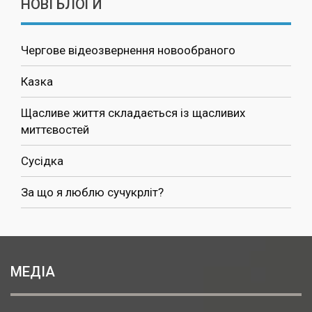
НОВІ БЛОГИ
Чергове відеозвернення новообраного
Казка
Щасливе життя складається із щасливих
миттєвостей
Сусідка
За що я люблю сучукрліт?
МЕДІА