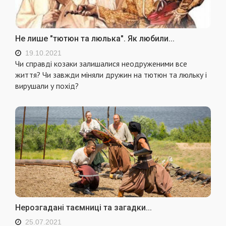
Не лише "тютюн та люлька". Як любили...
19.10.2021
Чи справді козаки залишалися неодруженими все
життя? Чи завжди міняли дружин на тютюн та люльку і
вирушали у похід?
Нерозгадані таємниці та загадки...
25.07.2021