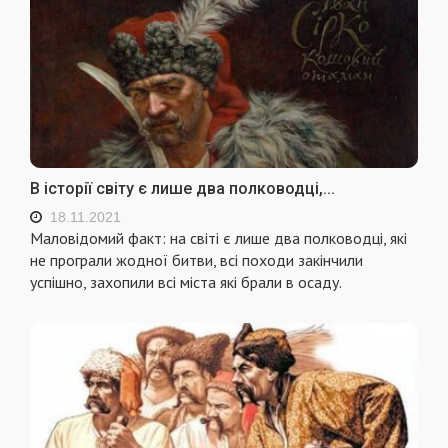
В історії світу є лише два полководці,...
18.11.2021
Маловідомий факт: на світі є лише два полководці, які
не програли жодної битви, всі походи закінчили
успішно, захопили всі міста які брали в осаду.