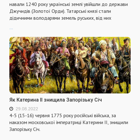
навали 1240 року українські землі увійшли до держави
Джучидів (Золотої Орди). Татарські князі стали
дідичними володарями земель руських, від них
...
Як Катерина ІІ знищила Запорізьку Січ
29.08.2022
4-5 (15-16) червня 1775 року російські війська, за
наказом московської імператриці Катерини ІІ, знищили
Запорізьку Січ.