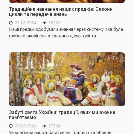
Традиційне навчання наших предків: Сезонні
цикли та передача знань
31.08.2024
16961
Наші предки здобували знання через систему, яка була
глибоко вкорінена в традиціях, культурі та
...
Забуті свята України: традиції, яких ми вже не
пам'ятаємо
20.08.2024
17734
Український народ багатий на традиції та обряди,