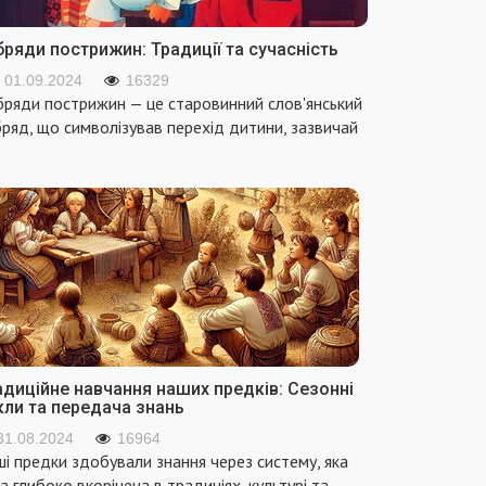
ряди пострижин: Традиції та сучасність
01.09.2024
16329
ряди пострижин — це старовинний слов'янський
ряд, що символізував перехід дитини, зазвичай
адиційне навчання наших предків: Сезонні
кли та передача знань
31.08.2024
16964
і предки здобували знання через систему, яка
а глибоко вкорінена в традиціях, культурі та