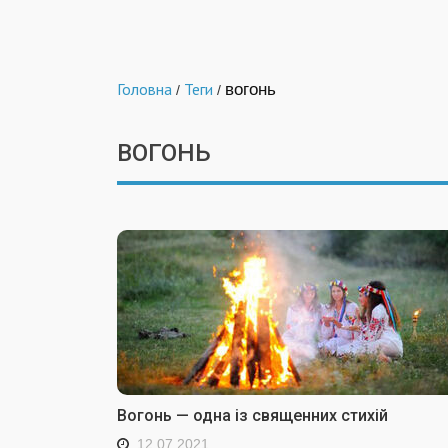
Головна
Теги
вогонь
/
/
ВОГОНЬ
Вогонь — одна із священних стихій
12.07.2021