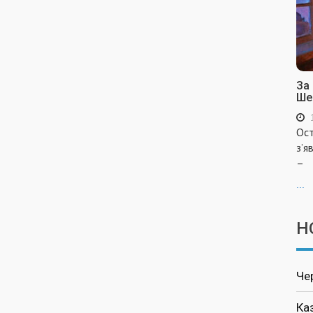
За
Ше
Ост
з’я
–
...
Н
Че
Ка