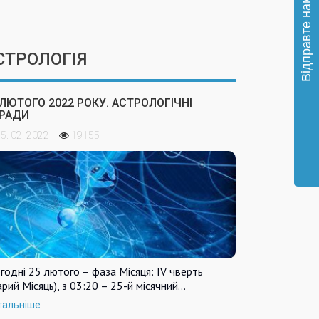
СТРОЛОГІЯ
 ЛЮТОГО 2022 РОКУ. АСТРОЛОГІЧНІ
РАДИ
5. 02. 2022
19155
годні 25 лютого – фаза Місяця: IV чверть
арий Місяць), з 03:20 – 25-й місячний…
тальніше