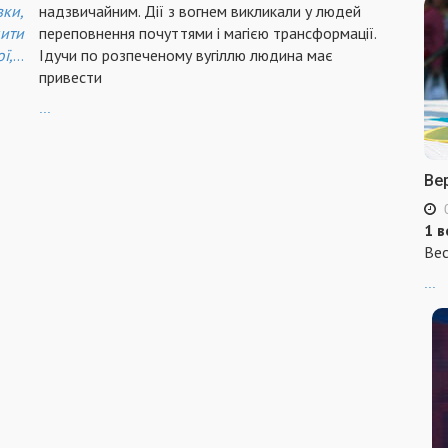
вки,
надзвичайним. Дії з вогнем викликали у людей
пити
переповнення почуттями і магією трансформації.
ї,
...
Ідучи по розпеченому вугіллю людина має
привести
...
Ве
1 в
Вес
...