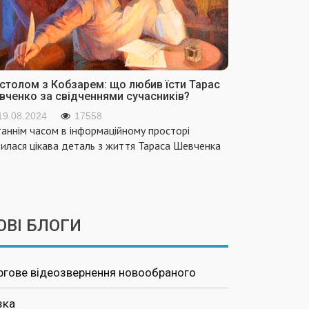
 столом з Кобзарем: що любив їсти Тарас
вченко за свідченнями сучасників?
19.08.2024
17558
аннім часом в інформаційному просторі
вилася цікава деталь з життя Тараса Шевченка
ОВІ БЛОГИ
ргове відеозвернення новообраного
зка