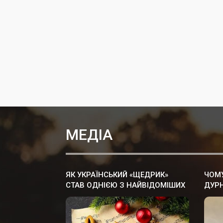
МЕДІА
ЯК УКРАЇНСЬКИЙ «ЩЕДРИК»
ЧОМУ
СТАВ ОДНІЄЮ З НАЙВІДОМІШИХ
ДУРН
РІЗДВЯНИХ ПІСЕНЬ У СВІТІ
ХВИЛ