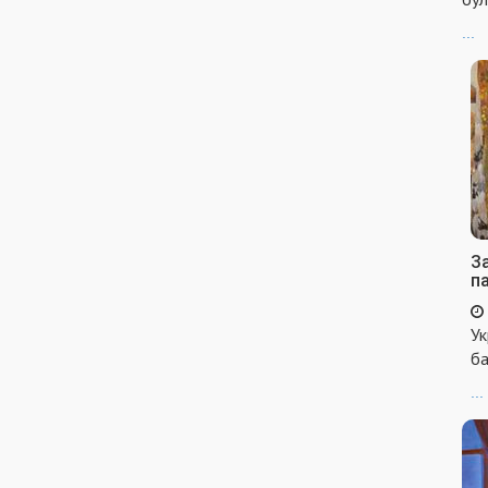
...
За
п
Ук
ба
...