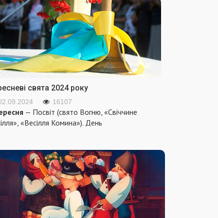
ресневі свята 2024 року
02.09.2024
16107
ересня
— Посвіт (свято Вогню, «Свіччине
ілля», «Весілля Комина»). День