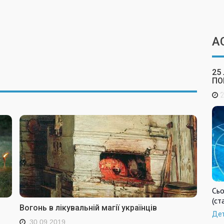
А
25
ПО
2
Сьо
(ст
Вогонь в лікувальній магії українців
Де
30.09.2019