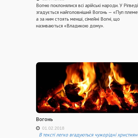
Вогню поклонялися всі арійські народи. У Рігведі
згадується найголовніший Вогонь — «Пуп племен
а за ним стоять менші, сімейні Вогні, що
називаються «Владикою дому».
Вогонь
01.02.2018
В тексті легко вгадуються чужорідні християн