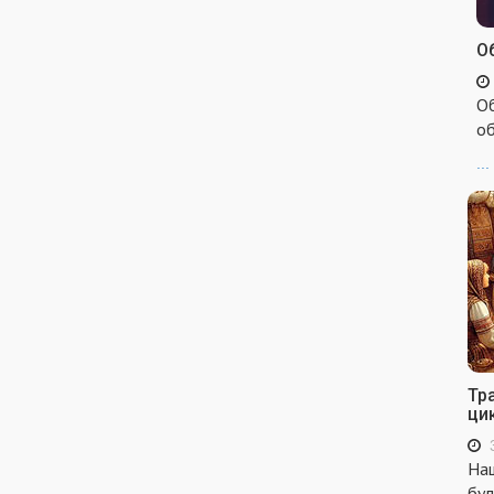
Об
Об
об
...
Тр
ци
Наш
бул