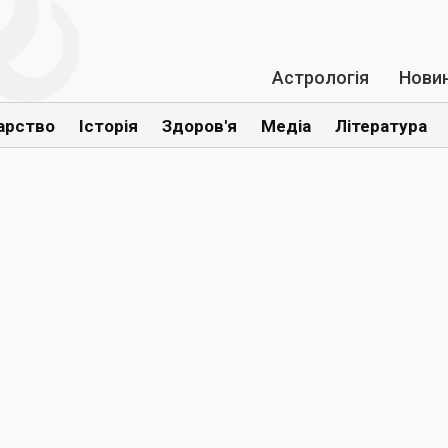
Астрологія
Нови
арство
Історія
Здоров'я
Медіа
Література