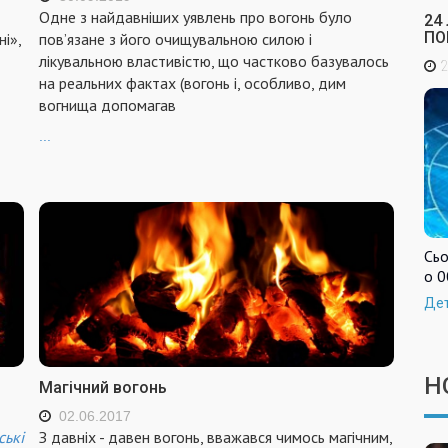
Одне з найдавніших уявлень про вогонь було
24
ПО
і»,
пов’язане з його очищувальною силою і
лікувальною властивістю, що частково базувалось
2
на реальних фактах (вогонь і, особливо, дим
вогнища допомагав
...
Сьо
о 0
Де
Н
Магічний вогонь
02.06.2017
ські
З давніх - давен вогонь, вважався чимось магічним,