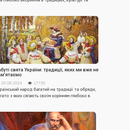
буті свята України: традиції, яких ми вже не
ам'ятаємо
20.08.2024
17735
раїнський народ багатий на традиції та обряди,
гато з яких сягають своїм корінням глибоко в