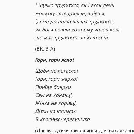
І йдемо трудитися, як і всяк день
молитву сотворивши, поївши,
ідемо до полів наших трудитися,
як Боги веліли кожному чоловікові,
що має трудитися на Хліб свій.
(ВК, 3-А)
Гори, гори ясно!
Щоби не погасло!
Гори, гори жарко!
Приїде боярко,
Сам на конячці,
Жінка на корівці,
Дітки на кицьках
В красних черевичках!
(Давньоруське замовляння для викликанн