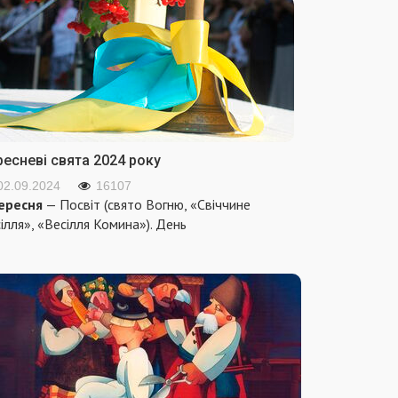
ресневі свята 2024 року
02.09.2024
16107
ересня
— Посвіт (свято Вогню, «Свіччине
ілля», «Весілля Комина»). День