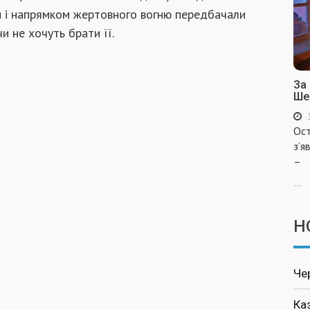
 і напрямком жертовного вогню передбачали
и не хочуть брати її.
За
Ше
Ост
з’я
–
...
Н
Че
Ка