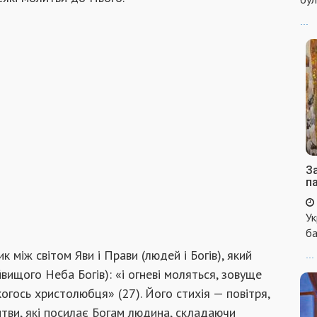
...
За
п
Ук
ба
 між світом Яви і Прави (людей і Богів), який
...
ищого Неба Богів): «і огневі моляться, зовуще
огось христолюбця» (27). Його стихія — повітря,
итви, які посилає Богам людина, складаючи