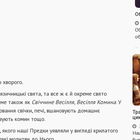
Об
Об
об
...
 хворого.
язичницькі свята, та все ж є й окреме свято
доме також як
Свіччине Весілля, Весілля Комина
. У
вання свічки, печі, вшановують домашнє
Тр
ци
овують комин тощо.
 якого наші Предки уявляли у вигляді крилатого
Наш
еякі молитви до Нього.
бул