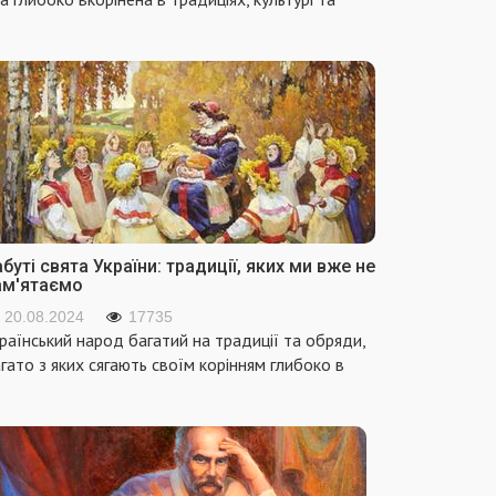
буті свята України: традиції, яких ми вже не
ам'ятаємо
20.08.2024
17735
раїнський народ багатий на традиції та обряди,
гато з яких сягають своїм корінням глибоко в