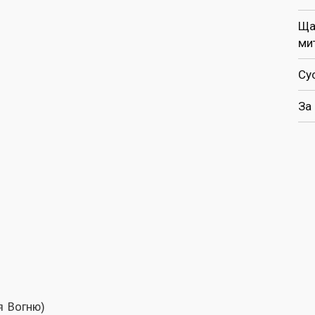
Ща
ми
Су
За
я Вогню)