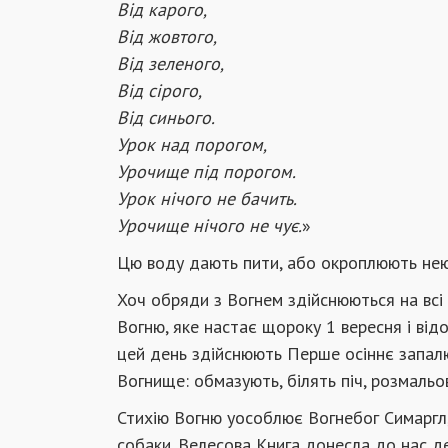
Від карого,
Від жовтого,
Від зеленого,
Від сірого,
Від синього.
Урок над порогом,
Урочище під порогом.
Урок нічого не бачить.
Урочище нічого не чує.
»
Цю воду дають пити, або окроплюють нею
Хоч обряди з Вогнем здійснюються на всі 
Вогню, яке настає щороку 1 вересня і ві
цей день здійснюють Перше осіннє запалю
Вогнище: обмазують, білять піч, розмаль
Стихію Вогню уособлює Вогнебог Симаргл,
собаки. Велесова Книга донесла до нас д