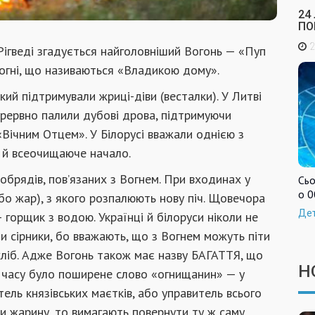
24
ПО
2
 Рігведі згадується найголовніший Вогонь — «Пуп
 Вогні, що називаються «Владикою дому».
який підтримували жриці-діви (весталки). У Литві
рервно палили дубові дрова, підтримуючи
Вічним Отцем». У Білорусі вважали однією з
 й всеочищаюче начало.
обрядів, пов’язаних з Вогнем. При входинах у
Сьо
о 0
або жар), з якого розпалюють нову піч. Щовечора
Де
горщик з водою. Українці й білоруси ніколи не
и сірники, бо вважають, що з Вогнем можуть піти
хліб. Адже Вогонь також має назву БАГАТТЯ, що
Н
о часу було поширене слово «огнищанин» — у
итель князівських маєтків, або управитель всього
и жарину, то вимагають повернути ту ж саму