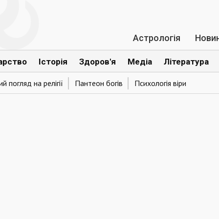
Астрологія
Нови
арство
Історія
Здоров'я
Медіа
Література
й погляд на релігії
Пантеон богів
Психологія віри