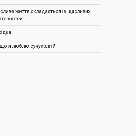
сливе життя складається із щасливих
ттєвостей
сідка
 що я люблю сучукрліт?