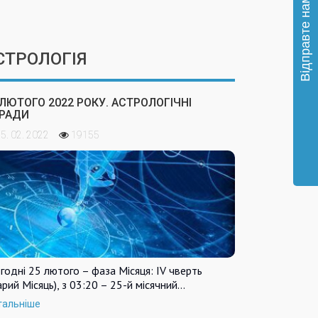
СТРОЛОГІЯ
 ЛЮТОГО 2022 РОКУ. АСТРОЛОГІЧНІ
РАДИ
5. 02. 2022
19155
годні 25 лютого – фаза Місяця: IV чверть
арий Місяць), з 03:20 – 25-й місячний…
тальніше