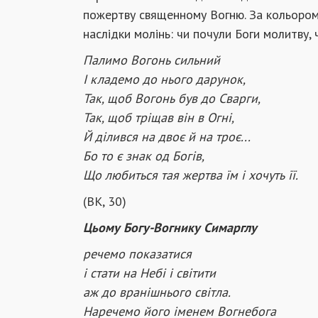
пожертву священному Вогню. За кольором
наслідки молінь: чи почули Боги молитву, ч
Палимо
Вогонь
сильний
І
кладемо
до
нього
дарунок
,
Так
,
щоб
Вогонь
був
до
Сварги
,
Так
,
щоб
тріщав
він
в
Огні
,
Й
ділився
на
двоє
й
на
троє
...
Бо
то
є
знак
од
Богів
,
Що
любиться
тая
жертва
їм
і
хочуть
її
.
(ВК, 30)
Цьому Богу-Вогнику Симарглу
речемо показатися
і стати на Небі і світити
аж до вранішнього світла.
Наречемо його іменем Вогнебога