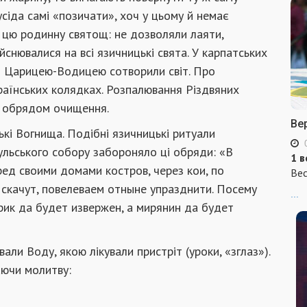
усіда самі «позичати», хоч у цьому й немає
 цю родинну святощ: не дозволяли лаяти,
йснювалися на всі язичницькі свята. У карпатських
 з Царицею-Водицею сотворили світ. Про
країнських колядках. Розпалювання Різдвяних
я обрядом очищення.
Ве
кі Вогнища. Подібні язичницькі ритуали
рульського собору забороняло ці обряди: «В
1 в
ед своими домами костров, через кои, по
Вес
скачут, повелеваем отныне упразднити. Посему
...
рик да будет извержен, а мирянин да будет
али Воду, якою лікували пристріт (уроки, «зглаз»).
аючи молитву: