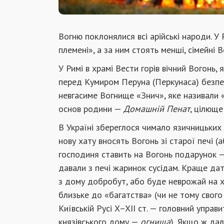
Вогню поклонялися всі арійські народи. У
племені», а за ним стоять менші, сімейні
У Римі в храмі Вести горів вічний Вогонь, 
перед Кумиром Перуна (Перкунаса) безпе
невгасиме Вогнище «Знич», яке називали «
основ родини —
Домашній Пенат
, цілюще
В Україні збереглося чимало язичницьких 
нову хату вносять Вогонь зі старої печі (
господиня ставить на Вогонь подарунок — 
давали з печі жаринок сусідам. Краще дат
з дому добробут, або буде неврожай на 
близьке до «багатства» (чи не тому свог
Київській Русі X–XII ст. — головний управ
князівського дому —
огнища
)
.
Якщо ж дал