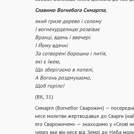
Славимо Вогнебога Симаргла
,
який гризе дерево і солому
І вогнехурделицю розвіває
Вранці, вдень і ввечері.
І Йому вдячні
За сотворені борошна і питія,
які є їжею,
Що зберігаємо в попелі,
А Вогонь роздмухаємо,
Щоб горіло!
(ВК, 31)
Симаргл (Вогнебог Сварожич) — посередник
несе молитви жертводавця до Сварги (найв
его Сварожичем» — знаходимо у «Слові як
через яке він несе від Землі до Неба мол