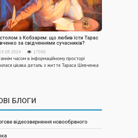
 столом з Кобзарем: що любив їсти Тарас
вченко за свідченнями сучасників?
19.08.2024
17558
аннім часом в інформаційному просторі
вилася цікава деталь з життя Тараса Шевченка
ОВІ БЛОГИ
ргове відеозвернення новообраного
зка