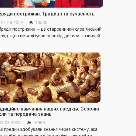
ряди пострижин: Традиції та сучасність
01.09.2024
16330
ряди пострижин — це старовинний слов'янський
ряд, що символізував перехід дитини, зазвичай
адиційне навчання наших предків: Сезонні
кли та передача знань
31.08.2024
16969
і предки здобували знання через систему, яка
а глибоко вкорінена в традиціях, культурі та