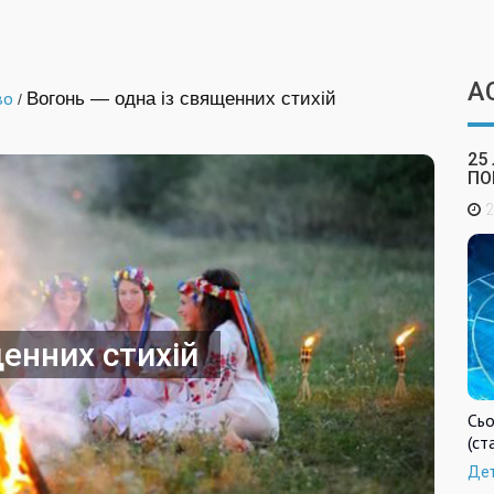
А
во
Вогонь — одна із священних стихій
/
25
ПО
2
щенних стихій
Сьо
(ст
Де