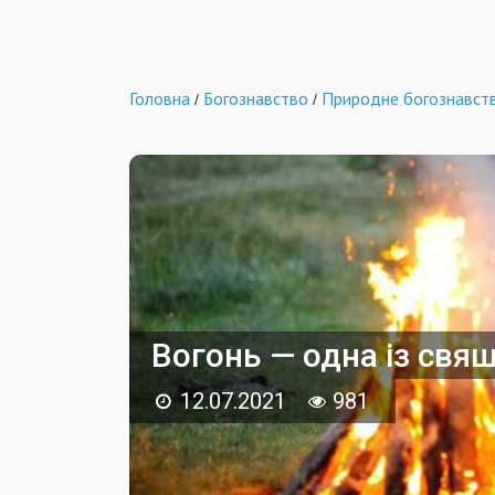
Головна
Богознавство
Природне богознавст
/
/
Вогонь — одна із свя
12.07.2021
981