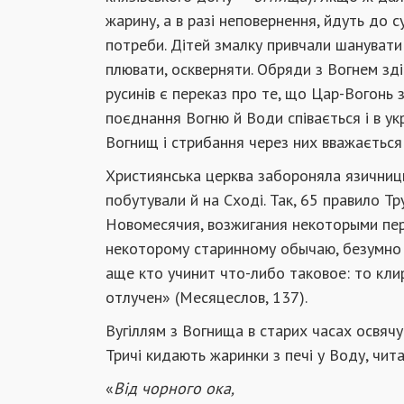
жарину, а в разі неповернення, йдуть до с
потреби. Дітей змалку привчали шанувати
плювати, оскверняти. Обряди з Вогнем зді
русинів є переказ про те, що Цар-Вогонь
поєднання Вогню й Води співається і в у
Вогнищ і стрибання через них вважаєтьс
Християнська церква забороняла язичниць
побутували й на Сході. Так, 65 правило Т
Новомесячия, возжигания некоторыми пер
некоторому старинному обычаю, безумно 
аще кто учинит что-либо таковое: то кли
отлучен» (Месяцеслов, 137).
Вугіллям з Вогнища в старих часах освячув
Тричі кидають жаринки з печі у Воду, чит
«
Від чорного ока,