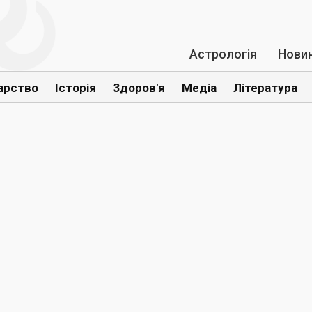
Астрологія
Нови
арство
Історія
Здоров'я
Медіа
Література