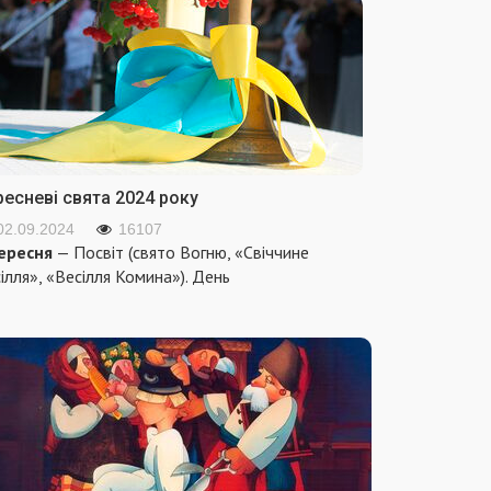
ресневі свята 2024 року
02.09.2024
16107
ересня
— Посвіт (свято Вогню, «Свіччине
ілля», «Весілля Комина»). День