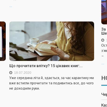
...
За
Ше
Ост
з’я
–
...
Що прочитати влітку? 15 цікавих книг:...
18.07.2020
Н
Уже середина літа й, здається, за час карантину ми
вже встигли прочитати та подивитись все, до чого
не доходили руки.
Че
Ка