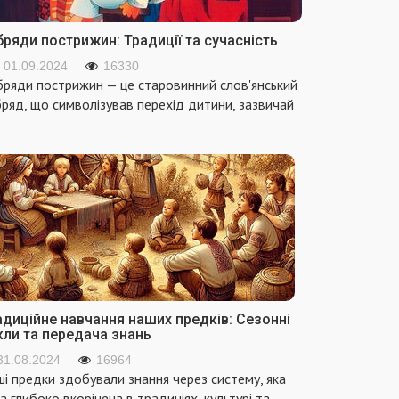
ряди пострижин: Традиції та сучасність
01.09.2024
16330
ряди пострижин — це старовинний слов'янський
ряд, що символізував перехід дитини, зазвичай
адиційне навчання наших предків: Сезонні
кли та передача знань
31.08.2024
16964
і предки здобували знання через систему, яка
а глибоко вкорінена в традиціях, культурі та