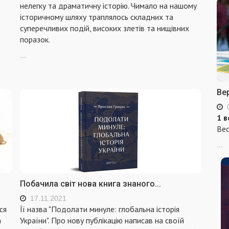
нелегку та драматичну історію. Чимало на нашому
історичному шляху траплялось складних та
суперечливих подій, високих злетів та нищівних
поразок.
...
Ве
1 в
Вес
...
Побачила світ нова книга знаного...
17.11.2021
ся
Її назва "Подолати минуле: глобальна історія
а
України". Про нову публікацію написав на своїй