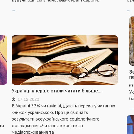
...
...
За
п
Українці вперше стали читати більше...
Ук
ба
17.12.2020
В Україні 32% читачів віддають перевагу читанню
...
книжок українською. Про це свідчать
результати всеукраїнського соціологічного
дослідження «Читання в контексті
ти
медіаспоживання та