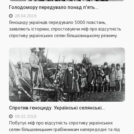
Голодомору передувало понад п'ять...
28.04.2019
Геноциду українців передувало 5000 повстань,
заявляють історики, спростовуючи міф про відсутність
спротиву українських селян більшовицькому режиму.
Спротив геноциду. Українські селянські...
09.02.2018
Побутує міф про відсутність спротиву українських
селян більшовицьким грабіжникам напередодні та під