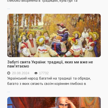
глибоко вкорінена в традиціях, культурі та
...
Забуті свята України: традиції, яких ми вже не
пам'ятаємо
20.08.2024
17732
Український народ багатий на традиції та обряди,
багато з яких сягають своїм корінням глибоко в
...