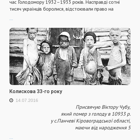
час Голодомору 1932–1933 років. Насправді сотні
тисяч українців боролися, відстоювали право на
...
Колискова 33-го року
14.07.2016
Присвячую Віктору Чубу,
який помер з голоду в 10933 р.
у с.Панчеві Кіровоградської області,
маючи від народження 5
...