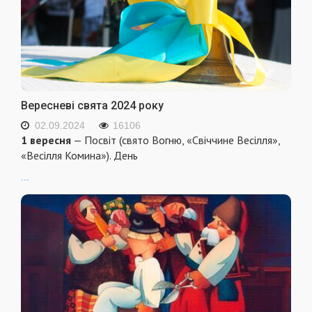
Вересневі свята 2024 року
02.09.2024
16106
1 вересня
— Посвіт (свято Вогню, «Свіччине Весілля»,
«Весілля Комина»). День
...