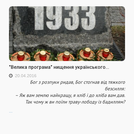
"Велика програма" нищення українського...
20.04.2016
Бог з розпуки ридав, Бог стогнав від тяжкого
безсилля:
– Яж вам землю найкращу, я хліб і до хліба вам дав.
Так чому ж ви поїли траву-лободу із бадиллям?
...