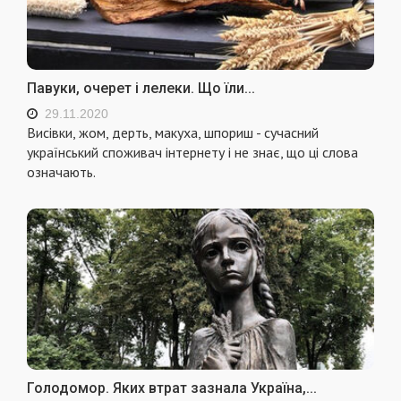
Павуки, очерет і лелеки. Що їли...
29.11.2020
Висівки, жом, дерть, макуха, шпориш - сучасний
український споживач інтернету і не знає, що ці слова
означають.
Голодомор. Яких втрат зазнала Україна,...