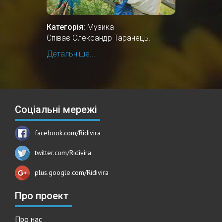
Категорія:
Музика
Співає Олександр Таранець.
Детальніше...
Соціальні мережі
facebook.com/Ridivira
twitter.com/Ridivira
plus.google.com/Ridivira
Про проект
Про нас