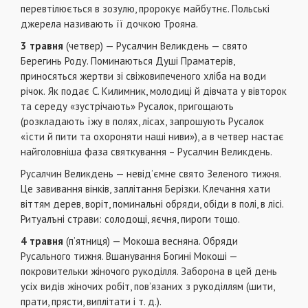
перевтілюється в зозулю, пророкує майбутнє. Польські
джерела називають її дочкою Трояна.
3 травня
(четвер) — Русалчин Великдень — свято
Берегинь Роду. Поминаються Душі Праматерів,
приносяться жертви зі свіжовипеченого хліба на води
річок.
Як подає С. Килимник, молодиці й дівчата у вівторок
та середу «зустрічають» Русалок, пригощають
(розкладають їжу в полях, лісах, запрошують Русалок
«їсти й пити та охороняти наші ниви»), а в четвер настає
найголовніша фаза святкування – Русалчин Великдень.
Русалчин Великдень — невід’ємне свято Зеленого тижня.
Це завивання вінків, заплітання Берізки. Клечання хати
віттям дерев, вopіт, поминальні обряди, обіди в полі, в лісі.
Ритуалънi страви: солодощі, яєчня, пироги тощо.
4 травня
(п’ятниця) — Мокоша весняна. Обряди
Русального тижня. Вшанування Богині Мокоші —
покровительки жіночого рукоділля. Заборона в цей день
усіх видів жіночих робіт, пов’язаних з рукоділлям (шити,
прати, прясти, виплітати і т. д.).