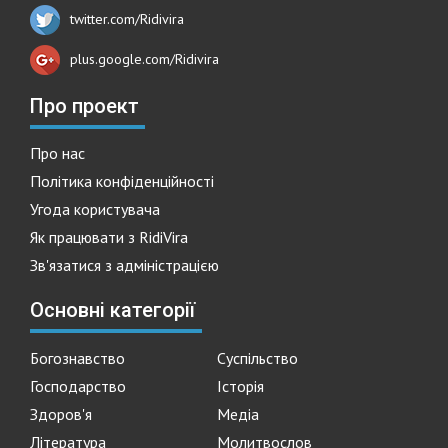
twitter.com/Ridivira
plus.google.com/Ridivira
Про проект
Про нас
Політика конфіденційності
Угода користувача
Як працювати з RidiVira
Зв'язатися з адміністрацією
Основні категорії
Богознавство
Суспільство
Господарство
Історія
Здоров'я
Медіа
Література
Молитвослов