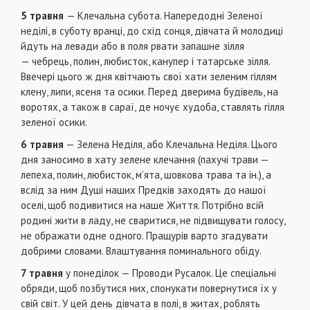
5 травня
— Клечальна субота. Напередодні Зеленої
неділі, в суботу вранці, до схід сонця, дівчата й молодиці
йдуть на левади або в поля рвати запашне зілля
— чебрець, полин, любисток, канупер і татарське зілля.
Ввечері цього ж дня квітчають свої хати зеленим гіллям
клену, липи, ясеня та осики. Перед дверима будівель, на
воротях, а також в сараї, де ночує худоба, ставлять гілля
зеленої осики.
6 травня
— Зелена Неділя, або Клечальна Неділя. Цього
дня заносимо в хату зелене клечання (пахучі трави —
лепеха, полин, любисток, м’ята, шовкова трава та ін.), а
вслід за ним Душі наших Предків заходять до нашої
оселі, щоб подивитися на наше Життя. Потрібно всій
родині жити в ладу, не сваритися, не підвищувати голосу,
не ображати одне одного. Пращурів варто згадувати
добрими словами. Влаштування поминального обіду.
7 травня
у понеділок — Проводи Русалок. Це спеціальні
обряди, щоб позбутися них, спонукати повернутися їх у
свій світ. У цей день дівчата в полі, в житах, роблять