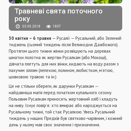
Травневі свята поточного
року
03.05.2018
1837
30 квітня – 6 травня
— Русалії — Русальний, або Зелений
тиджень (сьомий тиждень після Великодня Дажбожого).
Протягом цього тижня жінки розвішують на деревах
шматки полотна як жертви Русалкам (або Мокоші),
дівчата плетуть для них вінки, кидають на воду разом з
пахучим зіллям (лепехою, полином, любистком, м’ятою,
шовковою травою та ін.)
Це не стільки обереги, як дарунки Русалкам —
найдавніша магія перед початком купального сезону.
Польовим Русалкам приносять жертовний хліб і кладуть
на ниву. Існує повір’я: хто вмирає або народжується на
Русальному тижні, той стає Русалкою. Увесь Русальний
тиждень у наших Предків був святково-чарівним, і кожний
день у ньому мав своє значення і призначення.