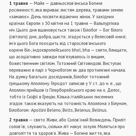
1 травня
— Майя — давньослов’янська Богиня
рослинності, яка вкриває листям дерева, травами землю
«замаює». День посвяти відаючих жінок. У західних
країнах Європи з 30 квітня на 1 травня — Вальпургієва
ніч. Цього дня вшановується також і Білобог — Бог білого
(світлого) дня, добра, щастя; згадується у Велесовій книзі;
ім’я цього Бога походить від старослов’янського
кореня біл-, індоєвропейського bhol, bha — сяяти, блищати,
що асоціативно завжди пов’язувалось із вищим,
божественним світлом. Тотожний Світовидові. Виступає
переважно в парі з Чорнобогом як два протилежні начала.
На думку багатьох дослідників, Білобог тотожний
грецькому Аполлону. Геродот записав у V ст. до н. е., що
Аполлон прийшов із Гіперборейського краю на о. Делос,
тобто із Скіфії в Грецію. Кілька італійських писемних
згадок також вказують на тотожність Аполлона з Білуном,
Білобогом: Apollini Beleno, Belts, Belenus, Belinus.
2 травня
— свято Живи, або Солов’їний Великдень. Приліт
солов’їв; слухають, скільки літ накує зозуля. Моляться про
довголіття та здоров’я. Жива — Богиня життя, яка