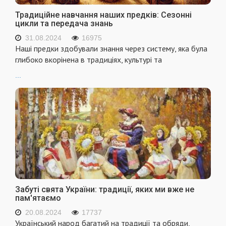
Традиційне навчання наших предків: Сезонні
цикли та передача знань
31.08.2024
16975
Наші предки здобували знання через систему, яка була
глибоко вкорінена в традиціях, культурі та
...
Забуті свята України: традиції, яких ми вже не
пам'ятаємо
20.08.2024
17737
Український народ багатий на традиції та обряди,