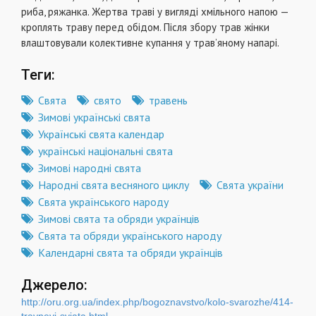
риба, ряжанка. Жертва траві у вигляді хмільного напою —
кроплять траву перед обідом. Після збору трав жінки
влаштовували колективне купання у трав’яному напарі.
Теги:
Свята
свято
травень
Зимові українські свята
Українські свята календар
українські національні свята
Зимові народні свята
Народні свята весняного циклу
Свята україни
Свята українського народу
Зимові свята та обряди українців
Свята та обряди українського народу
Календарні свята та обряди українців
Джерело:
http://oru.org.ua/index.php/bogoznavstvo/kolo-svarozhe/414-