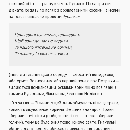
спільний обід — тризну в честь Русалок. Після тризни
дівчата ходять по полях з розплетеними косами і вінками
на голові, співаючи проводи Русалкам:
Проводили русалочок, проводили,
Щоб вони до нас не ходили,
Та нашого житечка не ломили,
Та наших дівочок не ловили.
(інше датування цього обряду — «десятий понеділок»,
або христ. Вознесення, або перший понеділок Петрівки —
видаються помилковими, оскільки вони міцно пов’язані з
самими Русалками, Зiльником, Зеленою Неділею).
10 травня
— Зільник. У цей день збирають цілющі трави,
копають лікувальное коріння. Це день знахарок. Трави
збирали самі жінки (найцiлюще зілля — те, яке збирали
голими), тому це було винятково жіноче свято. Ритуальні
обіди в лiсi, в полі, де збирають зілля: яєчня, вареники,