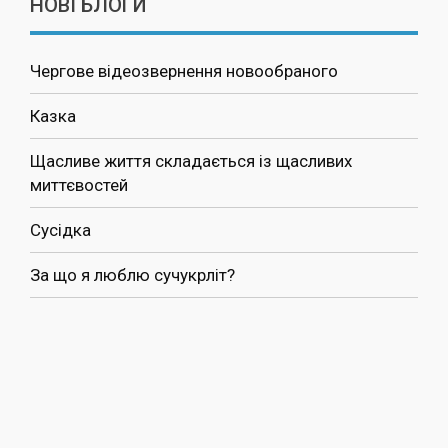
НОВІ БЛОГИ
Чергове відеозвернення новообраного
Казка
Щасливе життя складається із щасливих
миттєвостей
Сусідка
За що я люблю сучукрліт?