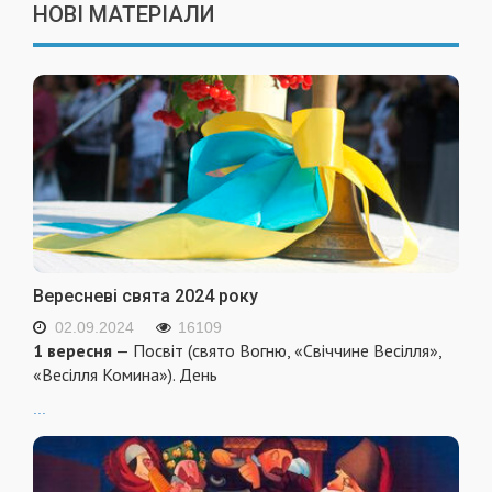
НОВІ МАТЕРІАЛИ
Вересневі свята 2024 року
02.09.2024
16109
1 вересня
— Посвіт (свято Вогню, «Свіччине Весілля»,
«Весілля Комина»). День
...