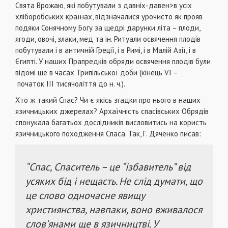
Свята Врожаю, які побутували з давніх-давен>в усіх
хліборобських країнах, відзначалися урочисто як прояв
подяки Сонячному Богу за щедрі дарунки літа – плоди,
ягоди, овочі, злаки, мед та ін. Ритуали освячення плодів
побутували і в античній Греції, і в Римі, і в Малій Азії, і в
Єгипті. У наших Прапредків обряди освячення плодів були
відомі ще в часах Трипільської доби (кінець
VI –
початок
III
тисячоліття до н. ч.).
Хто ж такий Спас? Чи є якісь згадки про нього в наших
язичницьких джерелах? Архаїчність спасівських Обрядів
спонукала багатьох дослідників висловитись на користь
язичницького походження Спаса. Так, Г. Дяченко писав:
“Спас, Спаситель – це “ізбавитель” від
усяких бід і нещасть. Не слід думати, що
це слово одночасне явищу
християнства, навпаки, воно вживалося
слов’янами ще в язичництві. У