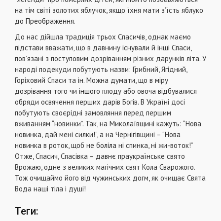
на тім світі золотих яблучок, якщо їхня мати з’їсть яблуко
до Преображення.
До нас дійшла традиція трьох Спасичів, однак маємо
підстави вважати, що в давнину існували й інші Спаси,
пов’язані з поступовим дозріванням різних дарунків літа. У
народі подекуди побутують назви: Грибний, Ягідний,
Горіховий Спаси та ін. Можна думати, що в міру
дозрівання того чи іншого плоду або овоча відбувалися
обряди освячення перших дарів Богів. В Україні досі
побутують своєрідні замовляння перед першим
вживанням “новинки”. Так, на Миколаївщині кажуть: “Нова
новинка, дай мені силки!”, а на Чернігівщині – “Нова
новинка в роток, щоб не боліла ні спинка, ні жи-воток!”
Отже, Спасич, Спасівка – давнє праукраїнське свято
Врожаю, одне з великих магічних свят Кола Сварожого.
Тож очищаймо його від чужинських догм, як очищає Свята
Вода наші тіла і душі!
Теги: