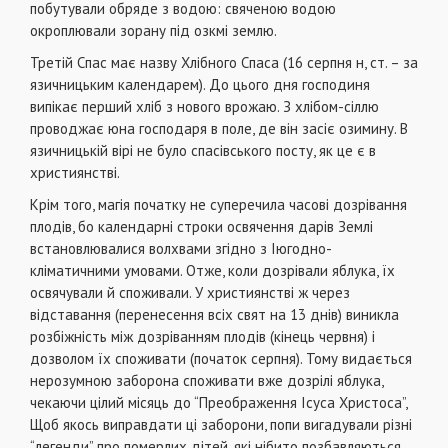
побутували обряде з водою: свяченою водою
окроплювали зорану під озкмі землю.
Третій Спас має назву Хлібного Спаса (16 серпня н, ст. – за
язичницьким календарем). До цього дня господиня
випікає перший хліб з нового врожаю. З хлібом-сіллю
проводжає юна господаря в поле, де він засіє озимину. В
язичницькій вірі не було спасівського посту, як це є в
християнстві.
Крім того, магія початку не суперечила часові дозрівання
плодів, бо календарні строки освячення дарів Землі
встановлювалися волхвами згідно з Іюгодно-
кліматичними умовами. Отже, коли дозрівали яблука, їх
освячували й споживали. У християнстві ж через
відставання (перенесення всіх свят на 13 днів) виникла
розбіжність між дозріванням плодів (кінець червня) і
дозволом їх споживати (початок серпня). Тому видається
нерозумною заборона споживати вже дозрілі яблука,
чекаючи цілий місяць до “Преображення Ісуса Христоса”,
Щоб якось виправдати ці заборони, попи вигадували різні
“легенди” про померлих дітей, які нібито позбавляються