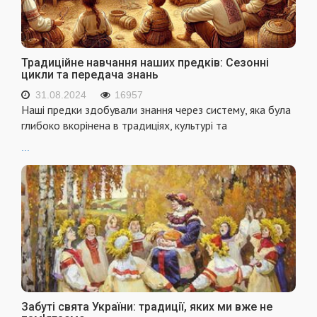
Традиційне навчання наших предків: Сезонні
цикли та передача знань
31.08.2024
16957
Наші предки здобували знання через систему, яка була
глибоко вкорінена в традиціях, культурі та
...
Забуті свята України: традиції, яких ми вже не