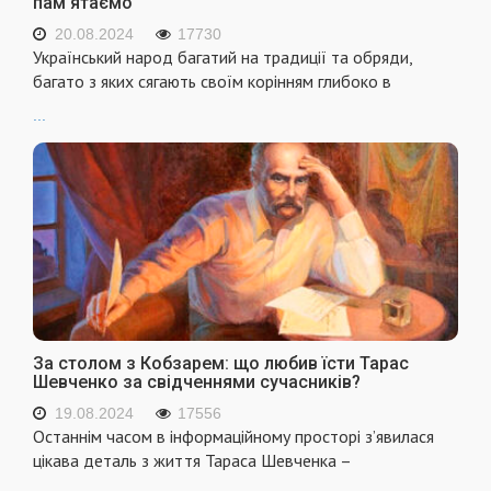
пам'ятаємо
20.08.2024
17730
Український народ багатий на традиції та обряди,
багато з яких сягають своїм корінням глибоко в
...
За столом з Кобзарем: що любив їсти Тарас
Шевченко за свідченнями сучасників?
19.08.2024
17556
Останнім часом в інформаційному просторі з’явилася
цікава деталь з життя Тараса Шевченка –