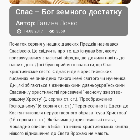
Спас – Бог земного достатку
Автор:
Галина Лозко
14.08.2017
3068
Початок серпня у наших далеких Предків називався
Спасівкою. Це свідчить про те, що існував Бог, якому
присвячувалися спасівські обряди, що дожили навіть до
наших днів. Досі було прийнято вважати, що Спас –
християнське свято. Однак ніде в християнських
писаннях не знайдено такого імені святого чи мученика.
Дні, які збігаються з язичницькими давньоукраїнськими
Спасами, у християнстві присвячені “чесному животво-
рящому Хресту” (1 серпня ст. ст.), “Преображенню
Господньому” (6 серпня ст. ст.), “Перенесенню із Едеси до
Костянтинополя нерукотворного образа Ісуса Христоса”
(16 серпня ст. ст.). Як бачимо, ці християнські свята,
докладно описані в Біблії та інших християнських книгах,
ніякого відношення до Свята Врожаю не мають.