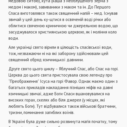
медовою ситою), кута (каша з необлущеного
зерна з
медом і маком), завиваники з маком та ін. До Першого
Спаса виготовлявся також священний напій – мед. Існував
звичай у цей день ку-щтися в освяченій воді річки або
облитися свяченою криничною чи джерельною водою, що
засуджувалося християнською церквою, як і моління коло
води.
Але українці свято вірили в цілющість спасівської води,
тож, незважаючи ні на які заборону здійснювали цей
священний обряд язичницької давнини.
Друге свято цього циклу – Яблучний Спас, або Спас на горі
.
Церква до цього свята пристосувала свою легенду про
“Преображення” Ісуса на горі Фавор. Однак маємо один з
багатьох прикладів накладання пізніших міфів на давні
язичницькі звичаї, адже Боги Спаси вшановувалися на
високих горах, скелях або біля джерел (у місцях, які
люблять Боги). Тут відбувалися також військові братчини,
тризни, поминання загиблих воїнів.
В Україні була дуже сильно розвинута магія початку, тому