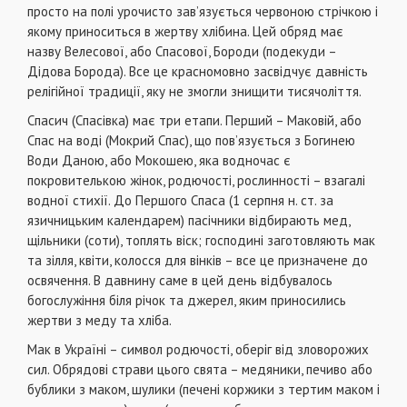
просто на полі урочисто зав’язується червоною стрічкою і
якому приноситься в жертву хлібина. Цей обряд має
назву Велесової, або Спасової, Бороди (подекуди –
Дідова Борода). Все це красномовно засвідчує давність
релігійної традиції, яку не змогли знищити тисячоліття.
Спасич (Спасівка) має три етапи. Перший – Маковій, або
Спас на воді (Мокрий Спас), що пов’язується з Богинею
Води Даною, або Мокошею, яка водночас є
покровителькою жінок, родючості, рослинності – взагалі
водної стихії. До Першого Спаса (1 серпня н. ст. за
язичницьким календарем) пасічники відбирають мед,
щільники (соти), топлять віск; господині заготовляють мак
та зілля, квіти, колосся для вінків – все це призначене до
освячення. В давнину саме в цей день відбувалось
богослужіння біля річок та джерел, яким приносились
жертви з меду та хліба.
Мак в Україні – символ родючості, оберіг від зловорожих
сил. Обрядові страви цього свята – медяники, печиво або
бублики з маком, шулики (печені коржики з тертим маком і