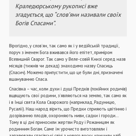
Краледюрському рукописі вже
згадується, що “слов’яни називали своїх
Богів Спасами”.
Вірогідно, у слов’ян, так само як і у ведійській традиції,
поруч з іменем Бога вживався його епітет, приміром
Всевишній Сварог. Так само у Веле-совій Книзі серед назв
місяців (тижнів чи декад) знаходимо назву Спасиць
(Спасич). Можемо припустити, що це були дні, призначені
вшануванню Спаса.
Спасівка – час, коли духи і душі Предків (покійних родичів)
вщвщують свої родини, з’являються на землю, так само як
і в Інші свята Кола Сварожого (наприклад, Радуницю,
Русалії). Наш народ вірить, що Предки сприяють цвітінню і
дозріванню плодів, охороняють ниви, садки і городи...
Тому в ці дні приносили жертви Роду і Рожаницям як
родинним Богам. Саме їм урочисто виготовляли ї
запалювали спасівські свічі з нового воску, кришили хліб,