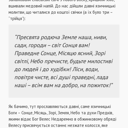
вшивали медовий напій. До нас дійшли давні язичницькі
молитви, що читалися до кошгої свічки (а їх було три –
“трійця”):
“Пресвята родюча Земле наша, ниви,
сади, городи – світ Сонця вам!
Праведне Сонце, Місяцю ясний, Зорі
світлі, Небо пречисте, будьте милостиві
до людей і до худібки! Ліси, води,
повітря чисте, всі душі праведні, лада
наші – всім вам на добро, на пожиток!”
Як бачимо, тут прославляються давні, саме язичницькі
Боги – Сонце, Місяць, Зорі, Земля, Небо та духи Предків,
якими відає Бог Велес Недаремно в обжинковому обряді
Велесу присвячується останнє незжате колосся, яке