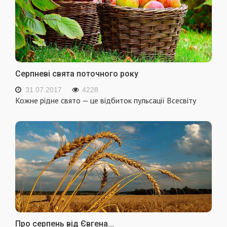
Серпневі свята поточного року
31.07.2017
4228
Кожне рідне свято — це відбиток пульсації Всесвіту
Про серпень від Євгена...