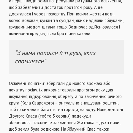
й перші плоди Землі потребували ритуального освячення,
щоб забезпечити достаток протягом року. А це
досягалося і через пожертву. Приносили жертви воді,
вогню, волхвам, кумам та сусідам, яких наділяли яблуками,
грушами, медом, штами тощо. Водночас здійснювалося і
поминанні предків, після братчини казали:
“З нами попоїли й ті душі, яких
споминали”.
Освячені “початки” зберігали до нового врожаю або
початку посіву, їх використоврали протягом року для
лікування, підкурювання, оберегу, а по закінченню річного
круга (Кола Сварожого) – ритуально знищували рештки,
тобто кидали в багаття, на городи, на воду. Напередодні
Другого Спаса (тобто 5 серпня) подекуди
збереглося
т
аємниче заклинання Житняка – духа ниви,
щоб земля була родючою. На Яблучний Спас також