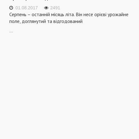
01.08.2017
2491
Серпень – останній місяць літа. Він несе орієві урожайне
поле, доглянутий та відгодований
...