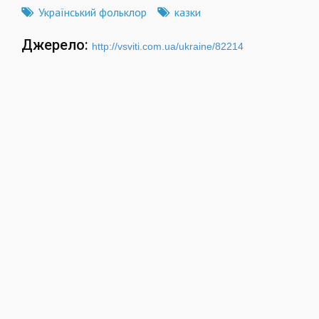
Український фольклор
казки
Джерело:
http://vsviti.com.ua/ukraine/82214