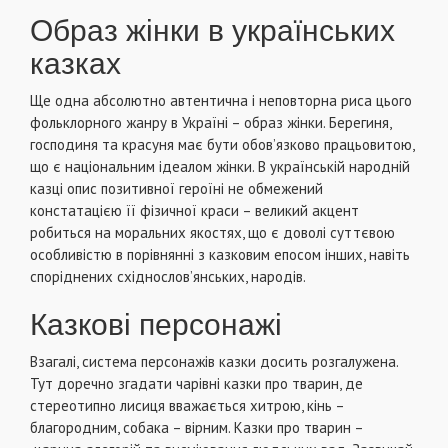
Образ жінки в українських
казках
Ще одна абсолютно автентична і неповторна риса цього
фольклорного жанру в Україні – образ жінки. Берегиня,
господиня та красуня має бути обов’язково працьовитою,
що є національним ідеалом жінки. В українській народній
казці опис позитивної героїні не обмежений
констатацією її фізичної краси – великий акцент
робиться на моральних якостях, що є доволі суттєвою
особливістю в порівнянні з казковим епосом інших, навіть
споріднених східнослов’янських, народів.
Казкові персонажі
Взагалі, система персонажів казки досить розгалужена.
Тут доречно згадати чарівні казки про тварин, де
стереотипно лисиця вважається хитрою, кінь –
благородним, собака – вірним. Казки про тварин –