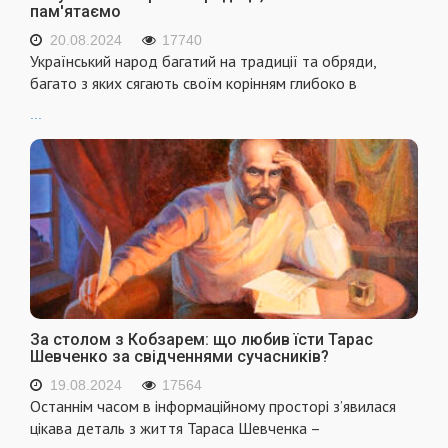
пам'ятаємо
20.08.2024
17740
Український народ багатий на традиції та обряди,
багато з яких сягають своїм корінням глибоко в
...
За столом з Кобзарем: що любив їсти Тарас
Шевченко за свідченнями сучасників?
19.08.2024
17564
Останнім часом в інформаційному просторі з’явилася
цікава деталь з життя Тараса Шевченка –