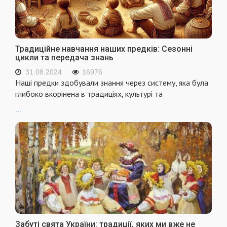
Традиційне навчання наших предків: Сезонні
цикли та передача знань
31.08.2024
16976
Наші предки здобували знання через систему, яка була
глибоко вкорінена в традиціях, культурі та
...
Забуті свята України: традиції, яких ми вже не