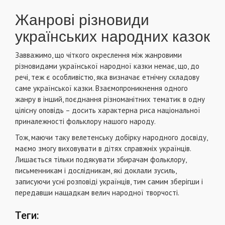
Жанрові різновиди
українських народних казок
Завважимо, що чіткого окреслення між жанровими
різновидами української народної казки немає, що, до
речі, теж є особливістю, яка визначає етнічну складову
саме української казки. Взаємопроникнення одного
жанру в інший, поєднання різноманітних тематик в одну
цілісну оповідь – досить характерна риса національної
приналежності фольклору нашого народу.
Тож, маючи таку велетенську добірку народного досвіду,
маємо змогу виховувати в дітях справжніх українців.
Лишається тільки подякувати збирачам фольклору,
письменникам і дослідникам, які доклали зусиль,
записуючи усні розповіді українців, тим самим зберігши і
передавши нащадкам велич народної творчості.
Теги: