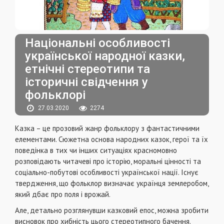
Національні особливості
української народної казки,
етнічні стереотипи та
історичні свідчення у
фольклорі
27.03.2020
2274
Казка – це прозовий жанр фольклору з фантастичними
елементами. Сюжетна основа народних казок, герої та їх
поведінка в тих чи інших ситуаціях красномовно
розповідають читачеві про історію, моральні цінності та
соціально-побутові особливості української нації. Існує
твердження, що фольклор визначає українця землеробом,
який дбає про поля і врожай.
Але, детально розглянувши казковий епос, можна зробити
висновок про хибність цього стереотипного бачення.