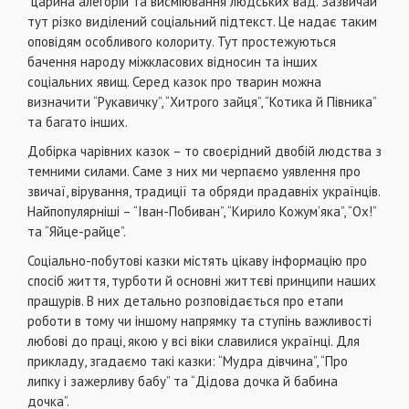
царина алегорій та висміювання людських вад. Зазвичай
тут різко виділений соціальний підтекст. Це надає таким
оповідям особливого колориту. Тут простежуються
бачення народу міжкласових відносин та інших
соціальних явищ. Серед казок про тварин можна
визначити “Рукавичку”, “Хитрого зайця”, “Котика й Півника”
та багато інших.
Добірка чарівних казок – то своєрідний двобій людства з
темними силами. Саме з них ми черпаємо уявлення про
звичаї, вірування, традиції та обряди прадавніх українців.
Найпопулярніші – “Іван-Побиван”, “Кирило Кожум’яка”, “Ох!”
та “Яйце-райце”.
Соціально-побутові казки містять цікаву інформацію про
спосіб життя, турботи й основні життєві принципи наших
пращурів. В них детально розповідається про етапи
роботи в тому чи іншому напрямку та ступінь важливості
любові до праці, якою у всі віки славилися українці. Для
прикладу, згадаємо такі казки: “Мудра дівчина”, “Про
липку і зажерливу бабу” та “Дідова дочка й бабина
дочка”.