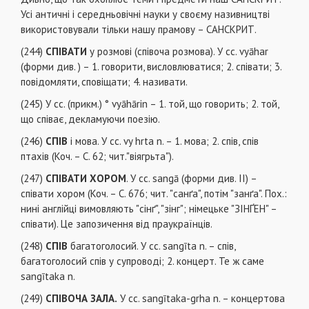
Усі античні і середньовічні науки у своєму називництві
використовували тільки нашу прамову – САНСКРИТ.
(244)
СПІВАТИ
у розмові (співоча розмова). У сс. vyāhar
(форми див. ) – 1. говорити, висловлюватися; 2. співати; 3.
повідомляти, сповіщати; 4. називати.
(245) У сс. (прикм.) ° vyāhārin – 1. той, що говорить; 2. той,
що співає, декламуючи поезію.
(246)
СПІВ
і мова. У сс. vy hrta n. – 1. мова; 2. спів, спів
птахів (Коч. – С. 62; чит."віягрьта").
(247)
СПІВАТИ ХОРОМ
. У сс. sangā (форми див. ІІ) –
співати хором (Коч. – С. 676; чит. "санґа", потім "занґа". Пох.:
нині англійці вимовляють "сінґ", "зінг"; німецьке "ЗІНҐЕН" –
співати). Це запозичення від праукраїнців.
(248)
СПІВ
багатоголосий. У cc. sangīta n. – спів,
багатоголосий спів у супроводі; 2. концерт. Те ж саме
sangītaka n.
(249)
СПІВОЧА ЗАЛА.
У сс. sangītaka-grha n. – концертова