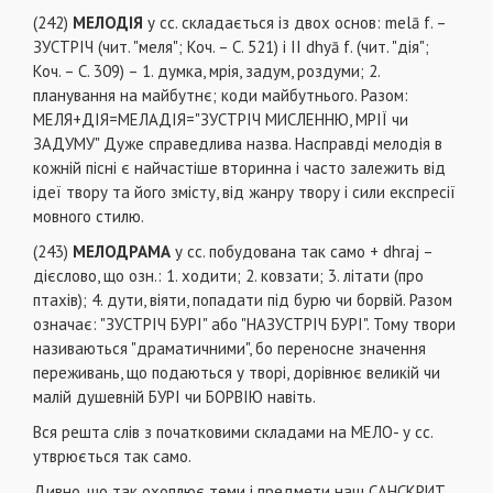
(242)
МЕЛОДІЯ
у сс. складається із двох основ: melā f. –
ЗУСТРІЧ (чит. "меля"; Коч. – С. 521) і II dhyā f. (чит. "дія";
Коч. – С. 309) – 1. думка, мрія, задум, роздуми; 2.
планування на майбутнє; коди майбутнього. Разом:
МЕЛЯ+ДІЯ=МЕЛАДІЯ="ЗУСТРІЧ МИСЛЕННЮ, МРІЇ чи
ЗАДУМУ" Дуже справедлива назва. Насправді мелодія в
кожній пісні є найчастіше вторинна і часто залежить від
ідеї твору та його змісту, від жанру твору і сили експресії
мовного стилю.
(243)
МЕЛОДРАМА
у сс. побудована так само + dhraj –
дієслово, що озн.: 1. ходити; 2. ковзати; 3. літати (про
птахів); 4. дути, віяти, попадати під бурю чи борвій. Разом
означає: "ЗУСТРІЧ БУРІ" або "НАЗУСТРІЧ БУРІ". Тому твори
називаються "драматичними", бо переносне значення
переживань, що подаються у творі, дорівнює великій чи
малій душевній БУРІ чи БОРВІЮ навіть.
Вся решта слів з початковими складами на МЕЛО- у сс.
утврюється так само.
Дивно, що так охоплює теми і предмети наш САНСКРИТ.