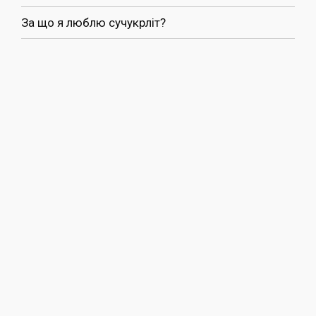
За що я люблю сучукрліт?