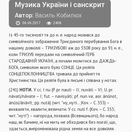
Музика України і санскрит
Автор:
Василь Кобилюх
06.06.2017
2408
Із 45-го тисячоліття до н. е. народ молився до
символічного зображення Триєдиного перебування Бога в
нашому довкіллі – ТРИЗУБОВІ аж до 5508 року до 91 н. е.,
коли ТРИЗУБ передали на символічний ГЕРБ
СТАРОДАВНІЙ УКРАЇНІ, а почали молитися до ДАЖДЬ-
БОГА, символом якого було СОНЦЕ. Ця релігія
СОНЦЕПОКЛОННИЦТВА тривала до прийняття
Християнства. Ця релігія була в письмі і співана у нотах.
(241)
НОТИ.
У сс. І nu (P. pr. nauti – II; nuváti – VI; U. pr.
návati/návate – I; fut. – navisyáti; pf. nun va; aor. ánūnot,
ánūsi/ánāvīt; pp. nutá) (чит. "ну, нуті...;Коч. – С. 353) –
вихваляти, хвалити, величати. У сс. nuti f. (Коч. – С. 353;
чит. "нуті") – нагорода, похвала (Всевишнього), бо народ
наш, як бачимо, ні на мить не обходився без поезії, що,
здається, випромінювала рідна земля на все довкілля.