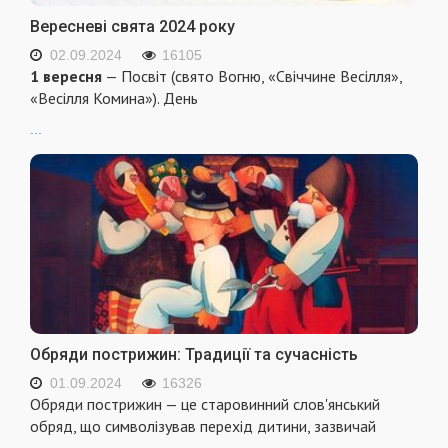
Вересневі свята 2024 року
02.09.2024
16105
1 вересня
— Посвіт (свято Вогню, «Свіччине Весілля»,
«Весілля Комина»). День
...
Обряди пострижин: Традиції та сучасність
01.09.2024
16326
Обряди пострижин — це старовинний слов'янський
обряд, що символізував перехід дитини, зазвичай