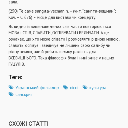
зала.
(250) Те саме sangīta-veçman n. – (чит. "санґіта-вешман";
Коч. – С. 676) – місце для вистави чи концерту.
Як видно із вищенаведених слів, часто повторюються
МОВА і СПІВ, СЛАВИТИ, ОСПІВУВАТИ і ВЕЛИЧАТИ. А це
означає, що хто може співати і розмовляти рідною мовою,
славить, оспівує і звеличує не лишень свою садибу чи
рідну землю, але й робить велику радість для
ВСЕВИШНЬОГО. Така філософія була і нині живе у наших
ГУЦУЛІВ.
Теги:
Український фольклор
пісні
культура
санскрит
СХОЖІ СТАТТІ