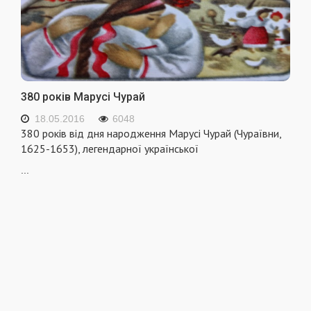
380 років Марусі Чурай
18.05.2016
6048
380 років від дня народження Марусі Чурай (Чураївни,
1625-1653), легендарної української
...