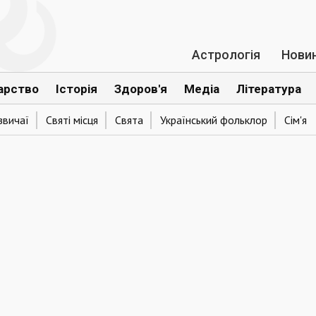
Астрологія
Нови
арство
Історія
Здоров'я
Медіа
Література
звичаї
Святі місця
Свята
Український фольклор
Сім'я