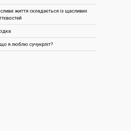
сливе життя складається із щасливих
ттєвостей
сідка
 що я люблю сучукрліт?