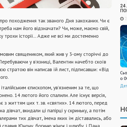
24
ПО
2
про походження так званого Дня закоханих. Чи є
треба нам його відзначати? Чи, може, маємо свій,
у трохи історії... Адже не всі ми достеменно
мовим священиком, який жив у 3-ому сторіччі до
. Перебуваючи у в’язниці, Валентин начебто скоїв
єю стратою він написав їй лист, підписавши: «Від
Сьо
ого.
о 0
Де
італійським єпископом, ув’язненим за те, що
нено. 14 лютого його спалили. Але існує версія,
 з життям цих т. зв. «святих». 14 лютого, перед
Н
 дівчат, вкидали ці папірці у скриньку, а потім
алерами тих дівчат, імена яких їм діставались, або
 славив Юнону, богиню жінок і шлюбу, і Пана,