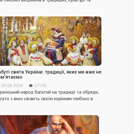
буті свята України: традиції, яких ми вже не
ам'ятаємо
20.08.2024
17735
раїнський народ багатий на традиції та обряди,
гато з яких сягають своїм корінням глибоко в