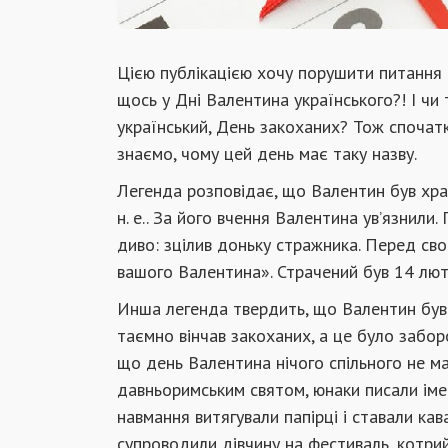
Цією публікацією хочу порушити питання 
щось у Дні Валентина українського?! І чи 
український, День закоханих? Тож спочатк
знаємо, чому цей день має таку назву.
Легенда розповідає, що Валентин був хра
н. е.. За його вчення Валентина ув’язнили
диво: зцілив доньку стражника. Перед сво
вашого Валентина». Страчений був 14 лют
Инша легенда твердить, що Валентин був 
таємно вінчав закоханих, а це було заборо
що день Валентина нічого спільного не має
давньоримським святом, юнаки писали імена
навмання витягували папірці і ставали кав
супроводили дівчину на фестиваль, котрий