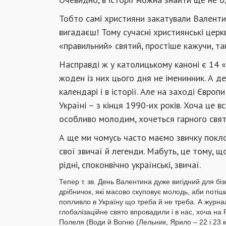
Тобто самі християни закатували Валенти
вигадаєш! Тому сучасні християнські цер
«правильний» святий, простіше кажучи, та
Насправді ж у католицькому каноні є 14 «
жоден із них цього дня не іменинник. А де
календарі і в історії. Але на заході Євро
Україні – з кінця 1990-их років. Хоча це 
особливо молодим, хочеться гарного свята
А ще ми чомусь часто маємо звичку покл
свої звичаї й легенди. Мабуть, це тому, 
рідні, споконвічно українські, звичаї.
Тепер т. зв. День Валентина дуже вигідний для бі
дрібничок, які масово скуповує молодь, аби потіши
попливло в Україну що треба й не треба. А журналі
глобалізаційне свято впровадили і в нас, хоча на Р
Полеля (Води й Вогню (Лельник, Ярило – 22 і 23 к