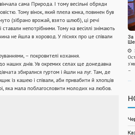
інчала сама Природа. І тому весільні обряди
вістю. Тому вінок, який плела юнка, повинен був
уто (зібрано врожай, взято шлюб), ці речі
 і ставали непотрібними. Тому на весіллі знімають
вчина не йшла в хоровод. У піснях про це співали
За
Ше
руваннями, – покровителі кохання.
Ост
до наших днів. Ув окремих селах ще донедавна
з’я
–
дівчата збиралися гуртом і йшли на луг. Там, де
рщик із кашею і співали, аби привабити й хлопців
...
ері, яка мала поблагословити молодих на любов.
Н
Че
Ка