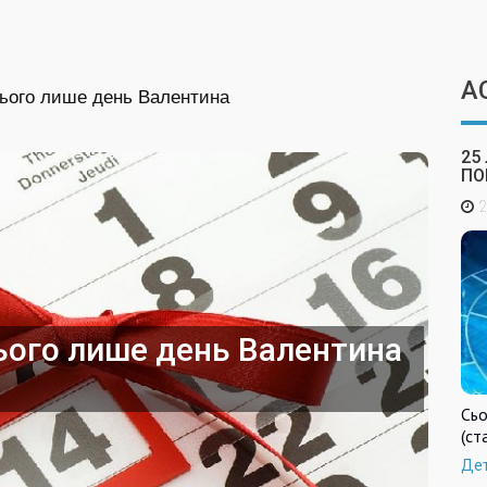
А
сього лише день Валентина
25
ПО
2
ього лише день Валентина
Сьо
(ст
Де