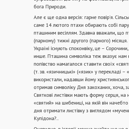
бога Природи.
Але є ще одна версія: гарне повір’я. Сіль
саме 14 лютого птахи обирають собі пару
пташиним весіллям. Здавна вважали, що 
(парному) тижні другого (парного) місяця.
Україні існують споконвіку, це – Сорочини
инше. Пташина символіка теж вказує нам н
попівство намагалося ставити своїх «святи
(т. зв. «язичницькі» («язик» у перекладі –
використали, надавши йому християнськог
отримав символіку Дня закоханих, хоча, з
Святкові листівки мають форму серця, на 
«святий» на шибениці, на якій він начебто
дня отримати листівку з виглядом «мучен
Купідона?..
Очевидно, в історії можна знайти ще не 