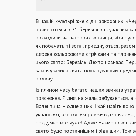
В нашій культурі вже є дні закоханих: «Че
починаються з 21 березня за сучасним ка
розводили на пагорбах вогнища, аби було
як побачать ті вогні, приєднуються, разо
дерева кольоровими стрічками та гілочка
цього свята: Березіль. Дехто називає Пер
закінчувалися свята пошануванням предкі
родину.
Із плином часу багато наших звичаїв утр
пояснення. Рідне, на жаль, забувається, а
Валентина – одне з них. І хай навіть воно
українські, ознаки. Якщо вже відзначаємо
бездумно все чуже! Адже маємо і свої звича
свято буде поетичнішим і ріднішим. Тож з