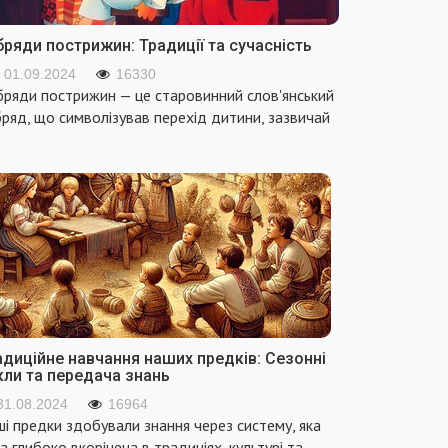
ряди пострижин: Традиції та сучасність
01.09.2024
16330
ряди пострижин — це старовинний слов'янський
ряд, що символізував перехід дитини, зазвичай
адиційне навчання наших предків: Сезонні
кли та передача знань
31.08.2024
16964
і предки здобували знання через систему, яка
а глибоко вкорінена в традиціях, культурі та