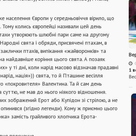
ське населення Європи у середньовіччя вірило, що
. Тому колись європейці називали цей день
птахи утворюють шлюбні пари саме на другому
 Народні свята і обряди, присвячені птахам, в
, заклички птахів, випікання «жайворонків» та
Ве
а найдавніше коріння цього свята. А позаяк
х» у ті дні, коли нарід масово відзначав прадавні
1 в
 «нарід, нація»)) свята, то й Пташине весілля
Вес
о «покровителя» Валентина. Та й сам день
...
а суттю, не мав до нього ніякого відношення.
них зображений Ерот або Купідон зі стрілою, а не
 опинився (згідно легенди). Кому ж приємно цього
ика» замість грайливого хлопчика Ерота-
одне пояснення.