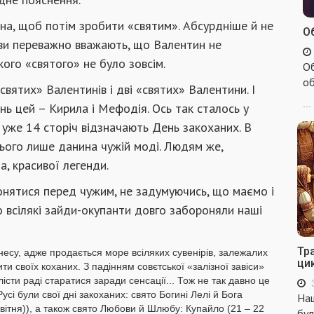
на, щоб потім зробити «святим». Абсурдніше й не
Об
кви переважно вважають, що Валентин не
кого «святого» не було зовсім.
Об
об
святих» Валентинів і дві «святих» Валентини. І
...
нь цей – Кирила і Мефодія. Ось так сталось у
пи уже 14 сторіч відзначають День закоханих. В
всього лише данина чужій моді. Людям же,
, красивої легенди.
онятися перед чужим, не задумуючись, що маємо і
що всілякі зайди-окупанти довго забороняли наші
Тр
знесу, адже продається море всіляких сувенірів, залежалих
ци
ти своїх коханих. З падінням совєтської «залізної завіси»
сти раді старатися заради сенсації... Тож не так давно це
усі були свої дні закоханих: свято Богині Лелі й Бога
Наш
вітня)), а також свято Любови й Шлюбу: Купайло (21 – 22
бул