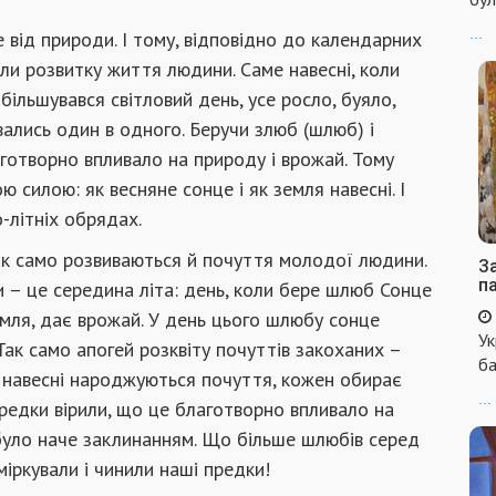
...
 від природи. І тому, відповідно до календарних
цикли розвитку життя людини. Саме навесні, коли
більшувався світловий день, усе росло, буяло,
увались один в одного. Беручи злюб (шлюб) і
отворно впливало на природу і врожай. Тому
 силою: як весняне сонце і як земля навесні. І
-літніх обрядах.
ак само розвиваються й почуття молодої людини.
За
п
и – це середина літа: день, коли бере шлюб Сонце
земля, дає врожай. У день цього шлюбу сонце
Ук
Так само апогей розквіту почуттів закоханих –
ба
: навесні народжуються почуття, кожен обирає
...
 предки вірили, що це благотворно впливало на
і було наче заклинанням. Що більше шлюбів серед
міркували і чинили наші предки!