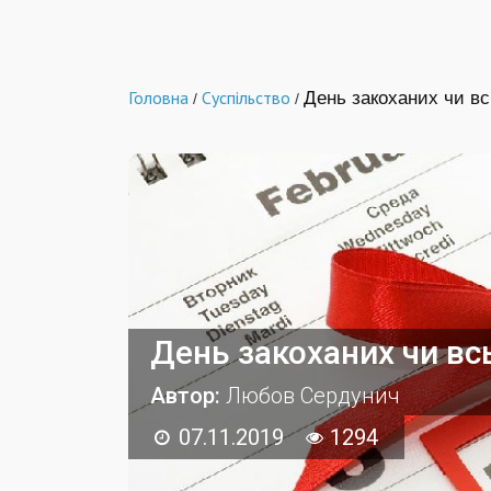
Головна
Суспільство
День закоханих чи в
/
/
День закоханих чи вс
Автор:
Любов Сердунич
07.11.2019
1294