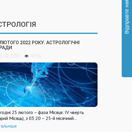
СТРОЛОГІЯ
 ЛЮТОГО 2022 РОКУ. АСТРОЛОГІЧНІ
РАДИ
5. 02. 2022
19155
годні 25 лютого – фаза Місяця: IV чверть
арий Місяць), з 03:20 – 25-й місячний…
тальніше