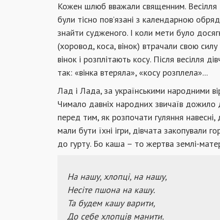
Кожен шлюб вважали священним. Весілля в
були тісно пов’язані з календарною обрядо
знайти судженого. І коли мети було досягн
(хоровод, коса, вінок) втрачали свою силу
вінок і розплітають косу. Після весілля ді
так: «вінка втеряла», «косу розплела»...
Лад і Лада, за українськими народними ві
Чимало давніх народних звичаїв дожило 
перед тим, як розпочати гуляння навесні, 
мали бути їхні ігри, дівчата закопували го
до гурту. Бо каша – то жертва землі-мат
На нашу, хлопці, на нашу,
Несіте пшона на кашу.
Та будем кашу варити,
До себе хлопців манити.