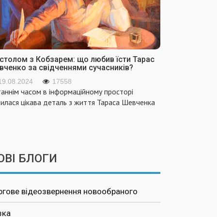
 столом з Кобзарем: що любив їсти Тарас
вченко за свідченнями сучасників?
19.08.2024
17558
аннім часом в інформаційному просторі
вилася цікава деталь з життя Тараса Шевченка
ОВІ БЛОГИ
ргове відеозвернення новообраного
зка