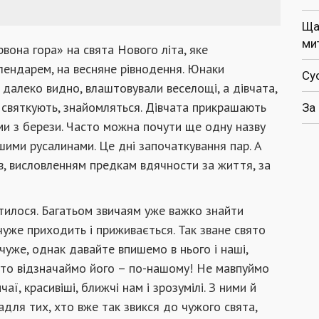
Ща
ми
рвона гора» на свята Нового літа, яке
лендарем, на весняне рівнодення. Юнаки
Су
 далеко видно, влаштовували веселощі, а дівчата,
м святкують, знайомляться. Дівчата прикрашають
За
ми з берези. Часто можна почути ще одну назву
шими русалинами. Це дні започаткування пар. А
в, висловленням предкам вдячности за життя, за
атилося. Багатьом звичаям уже важко знайти
 чуже приходить і приживається. Так зване свято
 чуже, однак давайте впишемо в нього і наші,
, то відзначаймо його – по-нашому! Не мавпуймо
ї, красивіші, ближчі нам і зрозумілі. З ними й
адля тих, хто вже так звикся до чужого свята,