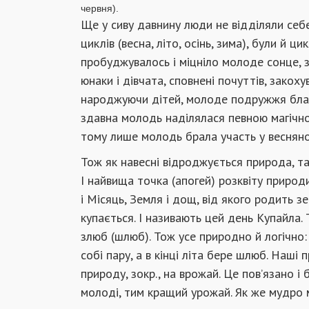
червня).
Ще у сиву давнину люди не відділяли себе
циклів (весна, літо, осінь, зима), були й 
пробуджувалось і міцніло молоде сонце, з
юнаки і дівчата, сповнені почуттів, закох
народжуючи дітей, молоде подружжя благ
здавна молодь наділялася певною магічною
тому лише молодь брала участь у весняно
Тож як навесні відроджується природа, т
І найвища точка (апогей) розквіту природ
і Місяць, Земля і дощ, від якого родить 
купається. І називають цей день Купайла. 
злюб (шлюб). Тож усе природно й логічно
собі пару, а в кінці літа бере шлюб. Наші
природу, зокр., на врожай. Це пов’язано 
молоді, тим кращий урожай. Як же мудро 