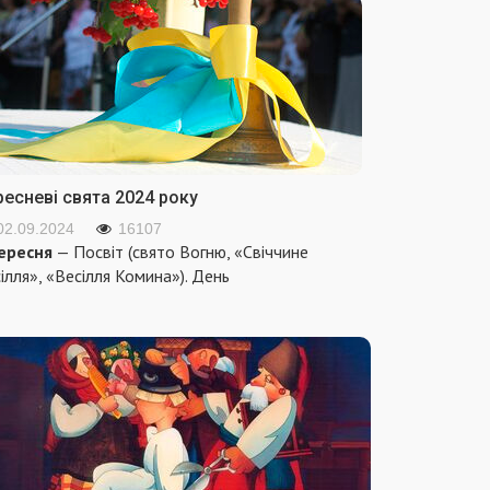
ресневі свята 2024 року
02.09.2024
16107
ересня
— Посвіт (свято Вогню, «Свіччине
ілля», «Весілля Комина»). День