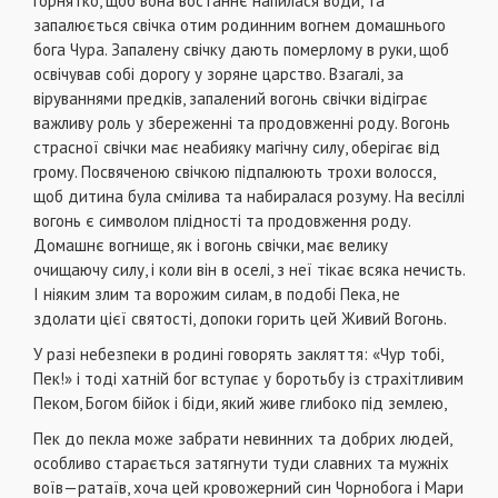
горнятко, щоб вона востаннє напилася води, та
запалюється свічка отим родинним вогнем домашнього
бога Чура. Запалену свічку дають померлому в руки, щоб
освічував собі дорогу у зоряне царство. Взагалі, за
віруваннями предків, запалений вогонь свічки відіграє
важливу роль у збереженні та продовженні роду. Вогонь
страсної свічки має неабияку магічну силу, оберігає від
грому. Посвяченою свічкою підпалюють трохи волосся,
щоб дитина була смілива та набиралася розуму. На весіллі
вогонь є символом плідності та продовження роду.
Домашнє вогнище, як і вогонь свічки, має велику
очищаючу силу, і коли він в оселі, з неї тікає всяка нечисть.
І ніяким злим та ворожим силам, в подобі Пека, не
здолати цієї святості, допоки горить цей Живий Вогонь.
У разі небезпеки в родині говорять закляття: «Чур тобі,
Пек!» і тоді хатній бог вступає у боротьбу із страхітливим
Пеком, Богом бійок і біди, який живе глибоко під землею,
Пек до пекла може забрати невинних та добрих людей,
особливо старається затягнути туди славних та мужніх
воїв—ратаїв, хоча цей кровожерний син Чорнобога і Мари