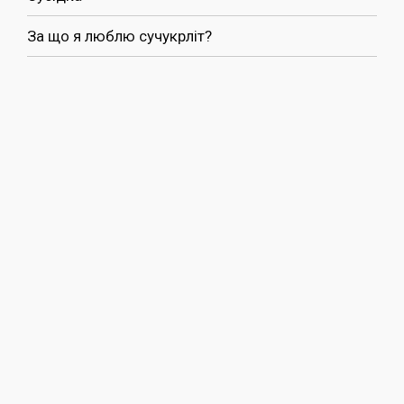
За що я люблю сучукрліт?