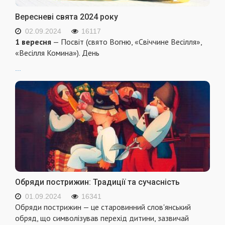
Вересневі свята 2024 року
02.09.2024
16117
1 вересня
— Посвіт (свято Вогню, «Свіччине Весілля»,
«Весілля Комина»). День
...
Обряди пострижин: Традиції та сучасність
01.09.2024
16341
Обряди пострижин — це старовинний слов'янський
обряд, що символізував перехід дитини, зазвичай