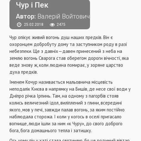
Чур і Пек
Автор:
Валерій Войтович
25.02.2018
2475
Чур опікує живий вогонь душ наших предків. Він є
охоронцем добробуту дому та заступником роду в разі
небезпеки. Ще з давніх—давен принесений з неба на
землю вогонь Сварога став оберегом дороги вічності, яка
веде знову ж, коли людина помирає, у зоряне царство
духа предків.
Іменем Кочур називається мальовнича місцевість
неподалік Києва в напрямку на Бишів, де несе свої води у
Дніпро річка Ірпинь. Там, на одному з пагорбів стояв
колись величезний ідол, виліплений з глини, всередині
якого, мов у печі, завжди палав вогонь, за яким постійно
наблюдала сторожа. І коли у когось в оселі пригасало
вогнище, люди ішли за ним «к Чуру», до свого доброго
бога, бога домашнього тепла і затишку.
Ось чому піч у хаті стала святинею, бо це родимий вівтар,