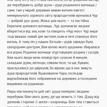
де перебувають добрі духи—душі родинного вогнища, і
саме там у міцній деревині живим вогнем пам’яті
немеркнучого зоряного світу прародителів причаївся Чур
— добрий дух дому. Жінка для нього — то постійна
Берегиня домового вогнища., Чур допомагає людині
вберегтися від зла, коли та говорить «Чур моє». Чур лише
тоді вважає новий дім житлом, коли в печі спалахує його
вогонь. А тому піч у наших батьків—дідів завжди була
своєрідним центром, біля вогню якого щоднини збиралася
вся рідня. Родинне вогнище згуртовувало родину і сусідів,
біля нього люди вели оповіді про сучасне й минуле,
складали думи, легенди, співали пісні, та ще, бувало,
прислухалися до цвіркунів, бо вірили, що в них живуть
душі прародителів. Вшановуючи Чура, господар
вирізьблював його зображення на деревині, а господиня
вишивала на рушниках.
Перш ніж покинути цей світ душа померлої людини
перебуває біля свого дому, де ще лежить її тіло. Душу від
демонів стереже її ангел—охоронець. Біля тіла ставиться