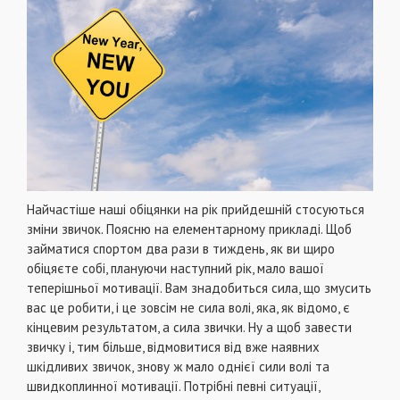
Найчастіше наші обіцянки на рік прийдешній стосуються
зміни звичок. Поясню на елементарному прикладі. Щоб
займатися спортом два рази в тиждень, як ви щиро
обіцяєте собі, плануючи наступний рік, мало вашої
теперішньої мотивації. Вам знадобиться сила, що змусить
вас це робити, і це зовсім не сила волі, яка, як відомо, є
кінцевим результатом, а сила звички. Ну а щоб завести
звичку і, тим більше, відмовитися від вже наявних
шкідливих звичок, знову ж мало однієї сили волі та
швидкоплинної мотивації. Потрібні певні ситуації,