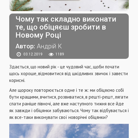
Чому так складно виконати
те, що обіцяєш зробити в
Новому Році
Автор:
Андрій К
03.12.2019
1189
Здається, що новий рік - це чудовий час, щоби почати
щось хороше, відмовитися від шкідливих звичок і завести
корисні.
Але щороку повторюється одне і те ж: ми обіцяємо собі
бути кращими, вчитися, розвиватися, в решті-решт, лягати
спати раніше півночі, але вже наступного тижня все йде
як завжди і обіцянки забуваються. Чому так відбувається і
як все-таки виконувати свої новорічні обіцянки?