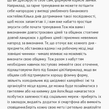
що ви дресируєте себе самі, формуючи корисні звички.
Наприклад, за гарне тренування ви можете потішити
себе нагородою у вигляді улюбленого бананового
коктейлю.Кілька днів дотримання такої послідовності,
щоб мозок запам'ятав її, і вам вже набагто простіше
змусити себе почати тренування.Тож між вами і
виконанням довгострокових цілей та обіцянок стоятиме
довгий ланцюжок з дрібних цілей і приємних невеликих
нагород за виконання. Те, що оточує вас кожного дня -
предмети, обстановка вдома і на робочому місці, інші
зовнішні чинники - чимало впливає на можливість
виконати свою обіцянку. Тож разом з набуттям
необхідних навичок поступово змінюйте своє оточення,
підлаштовуючи його під бажані цілі.Наприклад, якщо ви
обіцяли собі підтримувати хорошу фізичну форму,
звільніть холодильник від шкідливої калорійної їжі та
організуйте місце вдома, де можна буде позайматися з
гантелями або на килимку для йоги.Якщо намагаєтеся
позбутися залежності від соціальних мереж - приберіть їх
із закладок, видаліть додатки зі смартфона або вимкніть
сповіщення.Беріть кожну свою мету і ретельно аналізуйте