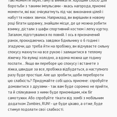
такі моменти перестануть виникати. Хороший спосіб для
боротьби з такими імпульсами - якась нагорода, приємні
моменти, які вас очікуватмуть під час виконання цілей і
набуття нових звичок. Наприклад, ви вирішили в новому
році бігати щоранку, знайшли місце, де це можна робити
взимку, дістали з шафи спортивний костюм і легку куртку.
Загалом, підготувалися по повній. І ось в призначений
ранок, прокидаючись завдяки бдильнику о 6 годині і
згадуючи, що треба йти на пробіжку, ви відчуваєте сильну
спокусу махнути на все рукою і залишитися в теплому
ліжечку. На вулиці холодно, а вдома можна ще годину
поспати... Якщо ви переборе цю спокусу і встанете з
ліжка, швидше за все, пробіжка відбудеться, а наступного
разу буде простіше. Але що зробити, щоби перебороти
цю слабкість? Придумайте собі щось приємне: спробуйте
домовитися з друзями - так вам буде соромно не прийти,
та й спілкування з ними буде приємнішим, ніж біг
самотужки. Або спробуйте тікати від зомбі з мобільним
додатком Zombies, RUN! - це буде цікаво, а отже, буде
стимул подолати свої слабкості.