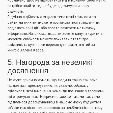
нормально. Щоб не відмовитися від виконання своєї мети,
потрібно знайти те, що буде підтримувати вашу
рішучість.
Відмінно підійдуть для цього тематичні спільноти та
сайти, на яких ви зможете поспілкуватися з людьми, які
поділяють ваші цілі, або просто почитати мотивуючу
інформацію. Наприклад, якщо ви хочете кинути курити, в
моменти слабкості можете почитати статті про
шкідливість куріння чи переглянути фільм, знятий за
книгою Аллена Карра.
5. Нагорода за невеликі
досягнення
Не дуже приємно думати, що людина точно так само
піддається дресируванню, як, скажімо, собака, у
свідомості якої виконання команди пов'язане з ласощами,
які отримуєш після. Неприємно, але це так: ми так само
піддаємося дресируванню, і в нашому мозку будуються
зв'язки між дією і винагородою за неї.Відмінність в тому,