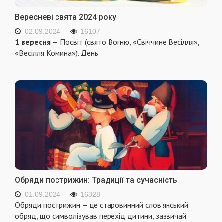
Вересневі свята 2024 року
02.09.2024
16107
1 вересня
— Посвіт (свято Вогню, «Свіччине Весілля»,
«Весілля Комина»). День
...
Обряди пострижин: Традиції та сучасність
01.09.2024
16328
Обряди пострижин — це старовинний слов'янський
обряд, що символізував перехід дитини, зазвичай