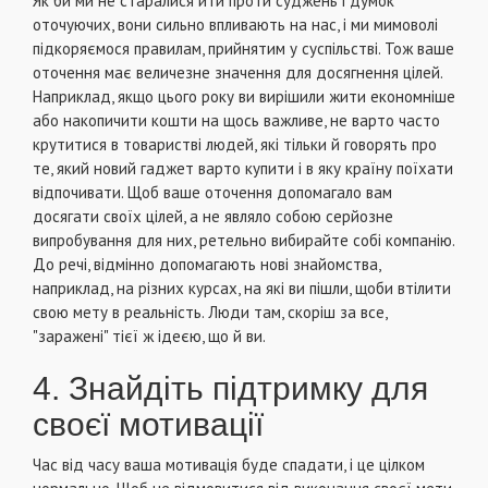
Як би ми не старалися йти проти суджень і думок
оточуючих, вони сильно впливають на нас, і ми мимоволі
підкоряємося правилам, прийнятим у суспільстві. Тож ваше
оточення має величезне значення для досягнення цілей.
Наприклад, якщо цього року ви вирішили жити економніше
або накопичити кошти на щось важливе, не варто часто
крутитися в товаристві людей, які тільки й говорять про
те, який новий гаджет варто купити і в яку країну поїхати
відпочивати. Щоб ваше оточення допомагало вам
досягати своїх цілей, а не являло собою серйозне
випробування для них, ретельно вибирайте собі компанію.
До речі, відмінно допомагають нові знайомства,
наприклад, на різних курсах, на які ви пішли, щоби втілити
свою мету в реальність. Люди там, скоріш за все,
"заражені" тієї ж ідеєю, що й ви.
4. Знайдіть підтримку для
своєї мотивації
Час від часу ваша мотивація буде спадати, і це цілком