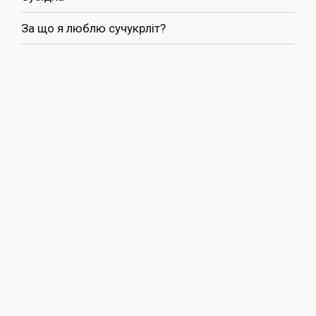
За що я люблю сучукрліт?