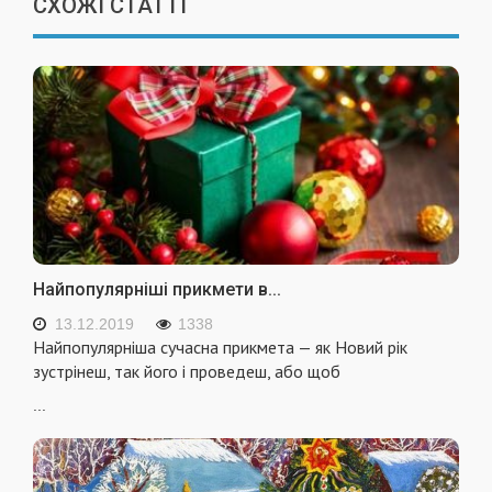
СХОЖІ СТАТТІ
Найпопулярніші прикмети в...
13.12.2019
1338
Найпопулярніша сучасна прикмета — як Новий рік
зустрінеш, так його і проведеш, або щоб
...