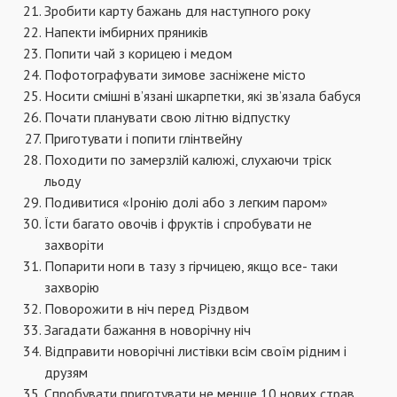
Зробити карту бажань для наступного року
Напекти імбирних пряників
Попити чай з корицею і медом
Пофотографувати зимове засніжене місто
Носити смішні в’язані шкарпетки, які зв’язала бабуся
Почати планувати свою літню відпустку
Приготувати і попити глінтвейну
Походити по замерзлій калюжі, слухаючи тріск
льоду
Подивитися «Іронію долі або з легким паром»
Їсти багато овочів і фруктів і спробувати не
захворіти
Попарити ноги в тазу з гірчицею, якщо все- таки
захворію
Поворожити в ніч перед Різдвом
Загадати бажання в новорічну ніч
Відправити новорічні листівки всім своїм рідним і
друзям
Спробувати приготувати не менше 10 нових страв