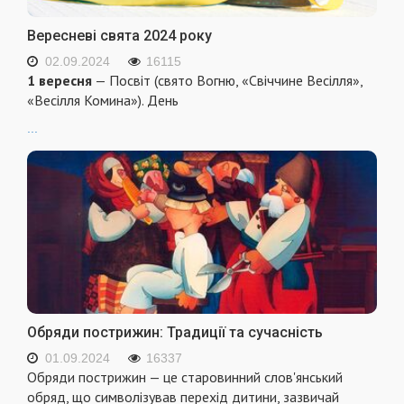
Вересневі свята 2024 року
02.09.2024
16115
1 вересня
— Посвіт (свято Вогню, «Свіччине Весілля»,
«Весілля Комина»). День
...
Обряди пострижин: Традиції та сучасність
01.09.2024
16337
Обряди пострижин — це старовинний слов'янський
обряд, що символізував перехід дитини, зазвичай