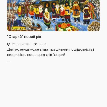
"Старий" новий рік
21.06.2016
5564
Для іноземця може видатись дивним послі­довність і
незвичність поєднання слів "старий
...