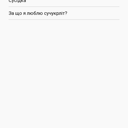
Сусідка
За що я люблю сучукрліт?