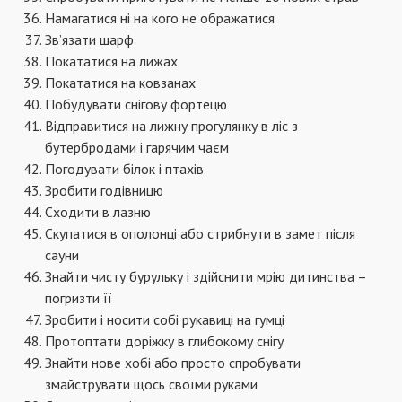
Намагатися ні на кого не ображатися
Зв’язати шарф
Покататися на лижах
Покататися на ковзанах
Побудувати снігову фортецю
Відправитися на лижну прогулянку в ліс з
бутербродами і гарячим чаєм
Погодувати білок і птахів
Зробити годівницю
Сходити в лазню
Скупатися в ополонці або стрибнути в замет після
сауни
Знайти чисту бурульку і здійснити мрію дитинства –
погризти її
Зробити і носити собі рукавиці на гумці
Протоптати доріжку в глибокому снігу
Знайти нове хобі або просто спробувати
змайструвати щось своїми руками