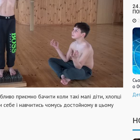
24
ПО
2
Сьо
о 0
Де
бливо приємно бачити коли такі малі діти, хлопці
 себе і навчитись чомусь достойному в цьому
Н