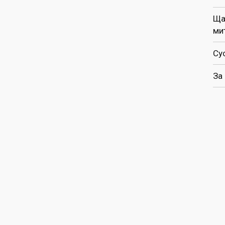
Ща
ми
Су
За