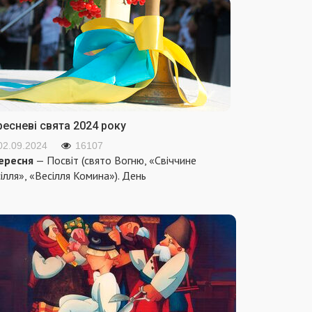
ресневі свята 2024 року
02.09.2024
16107
ересня
— Посвіт (свято Вогню, «Свіччине
ілля», «Весілля Комина»). День