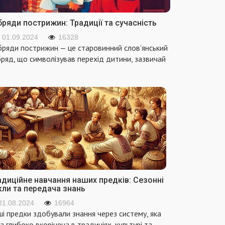
ряди пострижин: Традиції та сучасність
01.09.2024
16328
ряди пострижин — це старовинний слов'янський
ряд, що символізував перехід дитини, зазвичай
адиційне навчання наших предків: Сезонні
кли та передача знань
31.08.2024
16964
і предки здобували знання через систему, яка
а глибоко вкорінена в традиціях, культурі та