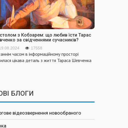
 столом з Кобзарем: що любив їсти Тарас
вченко за свідченнями сучасників?
19.08.2024
17558
аннім часом в інформаційному просторі
вилася цікава деталь з життя Тараса Шевченка
ОВІ БЛОГИ
ргове відеозвернення новообраного
зка