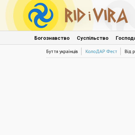
Богознавство
Суспільство
Господ
Буття українців
КолоДАР Фест
Від р