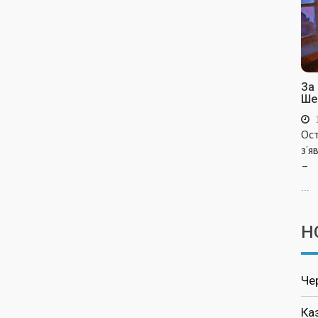
За
Ше
Ост
з’я
–
...
Н
Че
Ка