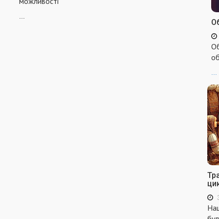
можливості
...
Об
Об
об
...
Тр
ци
Наш
бул