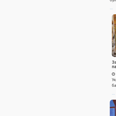
...
За
п
Ук
ба
...