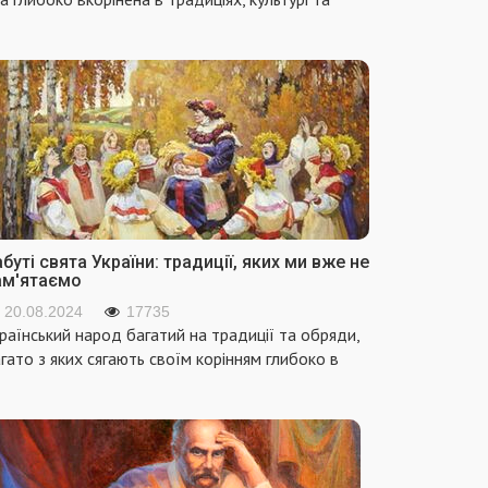
буті свята України: традиції, яких ми вже не
ам'ятаємо
20.08.2024
17735
раїнський народ багатий на традиції та обряди,
гато з яких сягають своїм корінням глибоко в