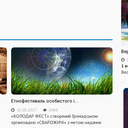
Ве
1 в
Вес
...
Етнофестиваль особистого і...
11.05.2017
3468
«КОЛОДАР ФЕСТ» створений Громадською
організацією «СВАРОЖИЧІ» з метою надання