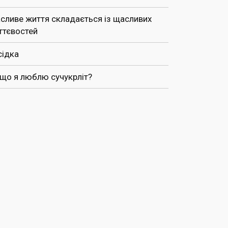
сливе життя складається із щасливих
ттєвостей
сідка
 що я люблю сучукрліт?