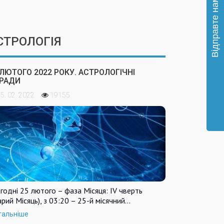
СТРОЛОГІЯ
 ЛЮТОГО 2022 РОКУ. АСТРОЛОГІЧНІ
РАДИ
5. 02. 2022
19155
годні 25 лютого – фаза Місяця: IV чверть
арий Місяць), з 03:20 – 25-й місячний…
тальніше