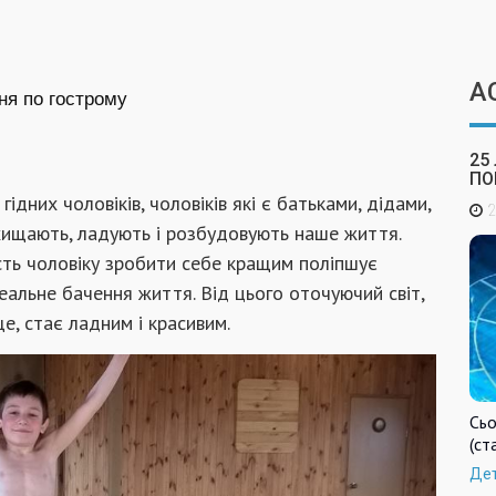
А
ня по гострому
25
ПО
ідних чоловіків, чоловіків які є батьками, дідами,
2
ахищають, ладують і розбудовують наше життя.
ть чоловіку зробити себе кращим поліпшує
реальне бачення життя. Від цього оточуючий світ,
ще, стає ладним і красивим.
Сьо
(ст
Де