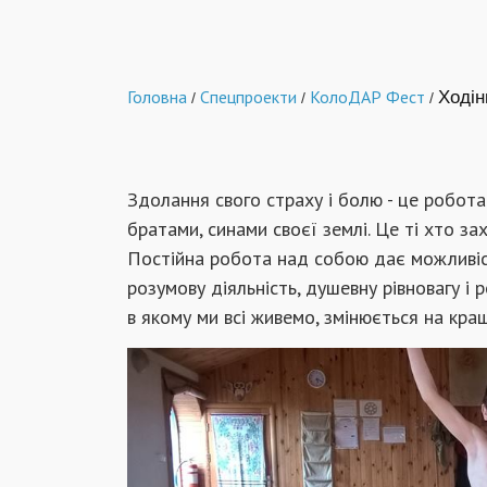
Головна
Спецпроекти
КолоДАР Фест
Ходін
/
/
/
Здолання свого страху і болю - це робота г
братами, синами своєї землі. Це ті хто з
Постійна робота над собою дає можливіс
розумову діяльність, душевну рівновагу і 
в якому ми всі живемо, змінюється на кра
Ходіння по гострому
Автор:
Світовид Бургун
21.05.2017
1951