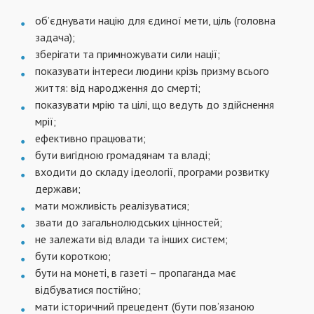
об’єднувати нацiю для єдиної мети, цiль (головна
задача);
зберiгати та примножувати сили нацiї;
показувати iнтереси людини крiзь призму всього
життя: вiд народження до смертi;
показувати мрiю та цiлi, що ведуть до здiйснення
мрiї;
ефективно працювати;
бути вигiдною громадянам та владi;
входити до складу iдеологiї, програми розвитку
держави;
мати можливiсть реалiзуватися;
звати до загальнолюдських цiнностей;
не залежати вiд влади та iнших систем;
бути короткою;
бути на монетi, в газетi – пропаганда має
вiдбуватися постiйно;
мати iсторичний прецедент (бути пов’язаною