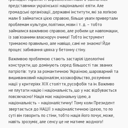
представники української нацiональної елiти. Але
громадськi органiзацiї, державнi iнститути, якi за логiкою
мали б займатися цiєю справою, бiльше уваги привертали
проблемам культури, полiтики, мови i т. д. – тобто
займалися важливою справою, але робили це навпомацки,
iз зав’язаними власноруч очима! Тобто iнструмент
тримаємо правильно, але навiщо, самi не знаємо! Йде
процес забивання цвяха у бетонну стiну.
Важливою проблемою стають застарiлi iдеологiчнi
конструкти, що домiнують серед бiльшостi так званих
патрiотiв: туга за романтичною Україною, шароварний та
вишиванковий нацiоналiзм, козакофiльство, розумiння
нацiї у критерiях ХІХ столiття, русофобiя та iн. Важливо
не плутати нацiю i нацiональнiсть, що у нас вiдбувається
повсякчасно! Нацiя має нацiональну iдею, а
нацiональнiсть – нацiоналiстичну! Тому коли Президент
звертається до НАЦІЇ з нацiоналiстичною iдеєю, то по
сутi вiн говорить по стiни, тобто нацiя його почує, може,
навiть зрозумiє, але сенсу це не матиме жодного!