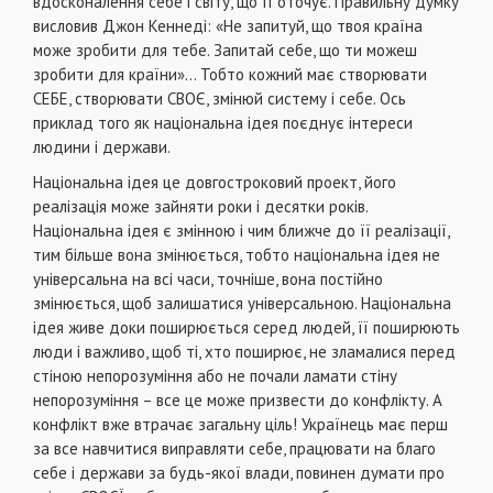
вдосконалення себе i свiту, що її оточує. Правильну думку
висловив Джон Кеннедi: «Не запитуй, що твоя країна
може зробити для тебе. Запитай себе, що ти можеш
зробити для країни»... Тобто кожний має створювати
СЕБЕ, створювати СВОЄ, змiнюй систему i себе. Ось
приклад того як нацiональна iдея поєднує iнтереси
людини i держави.
Нацiональна iдея це довгостроковий проект, його
реалiзацiя може зайняти роки i десятки рокiв.
Нацiональна iдея є змiнною i чим ближче до її реалiзацiї,
тим бiльше вона змiнюється, тобто нацiональна iдея не
унiверсальна на всi часи, точнiше, вона постiйно
змiнюється, щоб залишатися унiверсальною. Нацiональна
iдея живе доки поширюється серед людей, її поширюють
люди i важливо, щоб тi, хто поширює, не зламалися перед
стiною непорозумiння або не почали ламати стiну
непорозумiння – все це може призвести до конфлiкту. А
конфлiкт вже втрачає загальну цiль! Українець має перш
за все навчитися виправляти себе, працювати на благо
себе i держави за будь-якої влади, повинен думати про