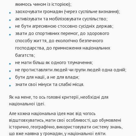
якимось чином iз iсторiєю);
заохочувати громадян (через суспiльне визнання);
активiзувати та мобiлiзовувати суспiльство;
не бути агресивною стосовно сусiднiх держав;
звати до спортивних перемог, до здорового
способу життя, до екологiчно безпечного
господарства, до примноження нацiональних
багатств;
не мати бiльш як одного тлумачення;
не протиставляти людей чи групи людей одна однiй;
бути для нацiї, а не для влади;
знати свої мiнуси та слабкi мiсця.
Як на мене, то ось головнi критерiї, необхiднi для
нацiональної iдеї.
Але кожна нацiональна iдея має вiд чогось
вiдштовхуватись, мати свої особливостi, що обумовленi
iсторично, географiчно, використовувати систему знань,
що вже наявна у громадян, у нацiональної елiти.