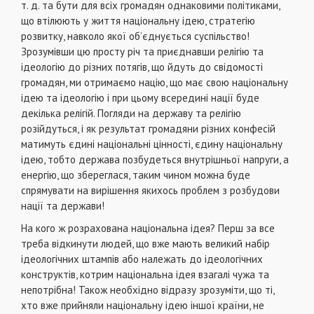
т. д. та бути для всiх громадян однаковими полiтиками,
що втiлюють у життя нацiональну iдею, стратегiю
розвитку, навколо якої об’єднується суспiльство!
Зрозумiвши цю просту рiч та приєднавши релiгiю та
iдеологiю до рiзних потягiв, що йдуть до свiдомостi
громадян, ми отримаємо нацiю, що має свою нацiональну
iдею та iдеологiю i при цьому всерединi нацiї буде
декiлька релiгiй. Погляди на державу та релiгiю
розiйдуться, i як результат громадяни рiзних конфесiй
матимуть єдинi нацiональнi цiнностi, єдину нацiональну
iдею, тобто держава позбудеться внутрiшньої напруги, а
енергiю, що збереглася, таким чином можна буде
спрямувати на вирiшення якихось проблем з розбудови
нацiї та держави!
На кого ж розрахована нацiональна iдея? Перш за все
треба вiдкинути людей, що вже мають великий набiр
iдеологiчних штампiв або належать до iдеологiчних
конструктiв, котрим нацiональна iдея взагалi чужа та
непотрiбна! Також необхiдно вiдразу зрозумiти, що тi,
хто вже прийняли нацiональну iдею iншої країни, не