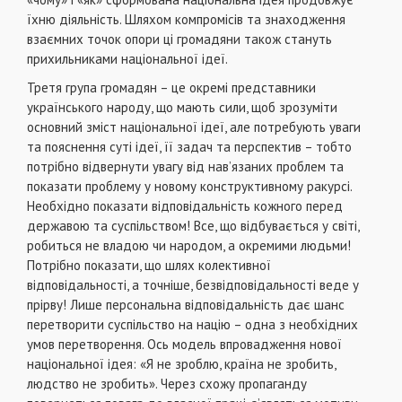
їхню дiяльнiсть. Шляхом компромiсiв та знаходження
взаємних точок опори цi громадяни також стануть
прихильниками нацiональної iдеї.
Третя група громадян – це окремi представники
українського народу, що мають сили, щоб зрозумiти
основний змiст нацiональної iдеї, але потребують уваги
та пояснення сутi iдеї, її задач та перспектив – тобто
потрiбно вiдвернути увагу вiд нав’язаних проблем та
показати проблему у новому конструктивному ракурсi.
Необхiдно показати вiдповiдальнiсть кожного перед
державою та суспiльством! Все, що вiдбувається у свiтi,
робиться не владою чи народом, а окремими людьми!
Потрiбно показати, що шлях колективної
вiдповiдальностi, а точнiше, безвiдповiдальностi веде у
прiрву! Лише персональна вiдповiдальнiсть дає шанс
перетворити суспiльство на нацiю – одна з необхiдних
умов перетворення. Ось модель впровадження нової
нацiональної iдея: «Я не зроблю, країна не зробить,
людство не зробить». Через схожу пропаганду