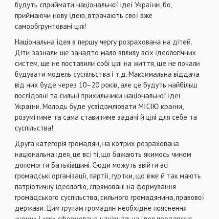
будуть сприймати нацiональної iдеї України, бо,
приймаючи нову iдею, втрачають свої вже
самообгрунтованi цiлi!
Нацiональна iдея в першу чергу розрахована на дiтей.
Дiти зазнали ще занадто мало впливу всiх iдеологiчних
систем, ще не поставили собi цiлi на життя, ще не почали
будувати модель суспiльства i т.д. Максимальна вiддача
вiд них буде через 10–20 рокiв, але це будуть найбiльш
послiдовнi та сильнi прихильники нацiональної iдеї
України. Молодь буде усвiдомлювати МІСІЮ країни,
розумiтиме та сама ставитиме задачi й цiлi для себе та
суспiльства!
Друга категорiя громадян, на котрих розрахована
нацiональна iдея, це всi тi, що бажають якимось чином
допомогти Батькiвщинi. Сюди можуть ввiйти всi
громадськi органiзацiї, партiї, гуртки, що вже й так мають
патрiотичну iдеологiю, спрямованi на формування
громадського суспiльства, сильного громадянина, правової
держави. Цим групам громадян необхiдне пояснення
«чому» i «як» сформована нацiональна iдея продовжує