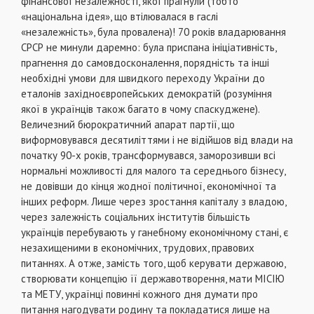
фiнансової незалежностi, якої прагнули (тобто
«нацiональна iдея», що втiлювалася в гаслi
«незалежнiсть», була провалена)! 70 рокiв владарювання
СРСР не минули даремно: була приспана iнiцiативнiсть,
прагнення до самовдосконалення, поряднiсть та iншi
необхiднi умови для швидкого переходу України до
еталонiв захiдноєвропейських демократiй (розумiння
якої в українцiв також багато в чому спаскуджене).
Величезний бюрократичний апарат партiї, що
виформовувався десятилiттями i не вiдiйшов вiд влади на
початку 90-х рокiв, трансформувався, заморозивши всi
нормальнi можливостi для малого та середнього бiзнесу,
не довiвши до кiнця жодної полiтичної, економiчної та
iнших реформ. Лише через зростання капiталу з владою,
через залежнiсть соцiальних iнститутiв бiльшiсть
українцiв перебувають у ганебному економiчному станi, є
незахищеними в економiчних, трудових, правових
питаннях. А отже, замiсть того, щоб керувати державою,
створювати концепцiю її державотворення, мати МІСІЮ
та МЕТУ, українцi повиннi кожного дня думати про
питання нагодувати родину та покладатися лише на