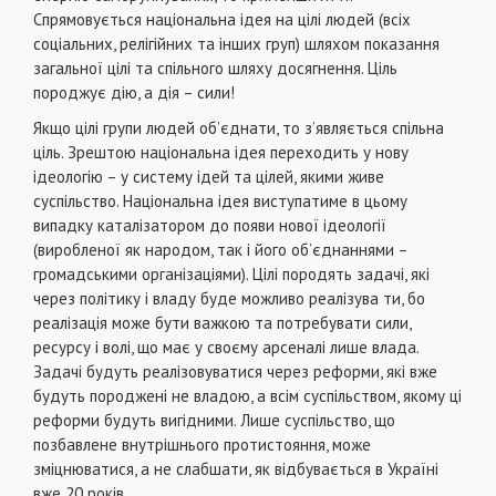
Спрямовується нацiональна iдея на цiлi людей (всiх
соцiальних, релiгiйних та iнших груп) шляхом показання
загальної цiлi та спiльного шляху досягнення. Цiль
породжує дiю, а дiя – сили!
Якщо цiлi групи людей об’єднати, то з’являється спiльна
цiль. Зрештою нацiональна iдея переходить у нову
iдеологiю – у систему iдей та цiлей, якими живе
суспiльство. Нацiональна iдея виступатиме в цьому
випадку каталiзатором до появи нової iдеологiї
(виробленої як народом, так i його об’єднаннями –
громадськими органiзацiями). Цiлi породять задачi, якi
через полiтику i владу буде можливо реалiзува ти, бо
реалiзацiя може бути важкою та потребувати сили,
ресурсу i волi, що має у своєму арсеналi лише влада.
Задачi будуть реалiзовуватися через реформи, якi вже
будуть породженi не владою, а всiм суспiльством, якому цi
реформи будуть вигiдними. Лише суспiльство, що
позбавлене внутрiшнього протистояння, може
змiцнюватися, а не слабшати, як вiдбувається в Українi
вже 20 рокiв.