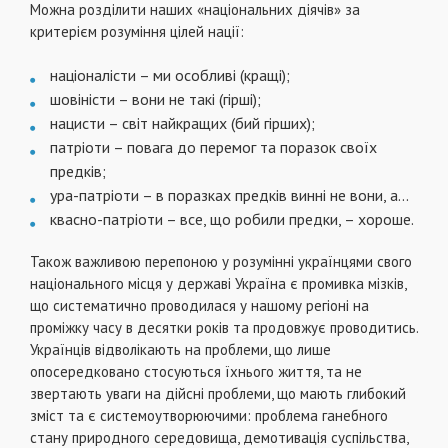
Можна роздiлити наших «нацiональних дiячiв» за
критерiєм розумiння цiлей нацiї:
нацiоналiсти – ми особливi (кращi);
шовiнiсти – вони не такi (гiршi);
нацисти – свiт найкращих (бий гiрших);
патрiоти – повага до перемог та поразок своїх
предкiв;
ура-патрiоти – в поразках предкiв виннi не вони, а...
квасно-патрiоти – все, що робили предки, – хороше.
Також важливою перепоною у розумiннi українцями свого
нацiонального мiсця у державi Україна є промивка мiзкiв,
що систематично проводилася у нашому регiонi на
промiжку часу в десятки рокiв та продовжує проводитись.
Українцiв вiдволiкають на проблеми, що лише
опосередковано стосуються їхнього життя, та не
звертають уваги на дiйснi проблеми, що мають глибокий
змiст та є системоутворюючими: проблема ганебного
стану природного середовища, демотивацiя суспiльства,