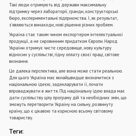
Такi люди отримують вiд держави максимальну
пiдтримку через лабораторiї, гранди, конструкторськi
бюро, експериментальнi пiдприємства. І, як результат,
з’являються винаходи, новi рiшення рiзних проблем.
Україна стає таким чином експортером iнтелектуальної
продукцiї, а не сировинним придатком Європи. Народ
України отримує чисте середовище, нову культуру
вiдносин у суспiльствi, гiдну оплату своєї працi, свiтове
визнання.
Це далека перспектива, але вона може стати реальною.
Для цього Україна має якнайшвидше визначитися з
нацiональною iдеєю, задекларувати її, почати
впроваджувати в життя. Пiд нацiональну iдею влада має
дати суспiльству цiлу програму дiй та необхiдних змiн, що
зможуть перетворити Україну на сильну, розвинуту
країну, що є цiкавою та корисною всьому свiтовому
товариству.
Теги: