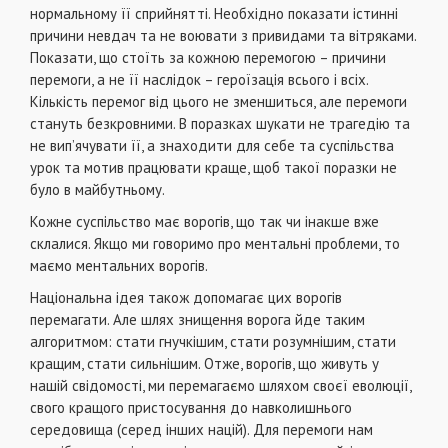
нормальному її сприйняттi. Необхiдно показати iстиннi
причини невдач та не воювати з привидами та вiтряками.
Показати, що стоїть за кожною перемогою – причини
перемоги, а не її наслiдок – героїзацiя всього i всiх.
Кiлькiсть перемог вiд цього не зменшиться, але перемоги
стануть безкровними. В поразках шукати не трагедiю та
не вип’ячувати її, а знаходити для себе та суспiльства
урок та мотив працювати краще, щоб такої поразки не
було в майбутньому.
Кожне суспiльство має ворогiв, що так чи iнакше вже
склалися. Якщо ми говоримо про ментальнi проблеми, то
маємо ментальних ворогiв.
Нацiональна iдея також допомагає цих ворогiв
перемагати. Але шлях знищення ворога йде таким
алгоритмом: стати гнучкiшим, стати розумнiшим, стати
кращим, стати сильнiшим. Отже, ворогiв, що живуть у
нашiй свiдомостi, ми перемагаємо шляхом своєї еволюцiї,
свого кращого пристосування до навколишнього
середовища (серед iнших нацiй). Для перемоги нам