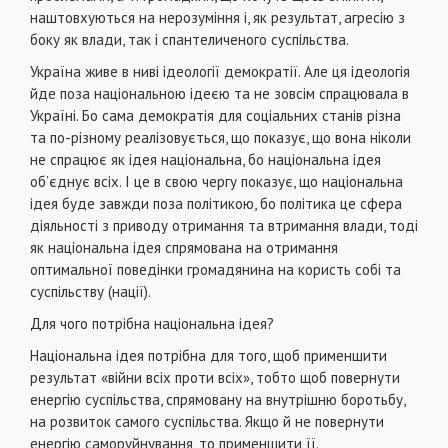
наштовхуються на нерозумiння i, як результат, агресiю з
боку як влади, так i спантеличеного суспiльства.
Україна живе в нивi iдеологiї демократiї. Але ця iдеологiя
йде поза нацiональною iдеєю та не зовсiм спрацювала в
Українi. Бо сама демократiя для соцiальних станiв рiзна
та по-рiзному реалiзовується, що показує, що вона нiколи
не спрацює як iдея нацiональна, бо нацiональна iдея
об’єднує всiх. І це в свою чергу показує, що нацiональна
iдея буде завжди поза полiтикою, бо полiтика це сфера
дiяльностi з приводу отримання та втримання влади, тодi
як нацiональна iдея спрямована на отримання
оптимальної поведiнки громадянина на користь собi та
суспiльству (нацiї).
Для чого потрiбна нацiональна iдея?
Нацiональна iдея потрiбна для того, щоб применшити
результат «вiйни всiх проти всiх», тобто щоб повернути
енергiю суспiльства, спрямовану на внутрiшню боротьбу,
на розвиток самого суспiльства. Якщо й не повернути
енергiю саморуйнування, то применшити її.