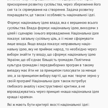
прискорення розвитку суспiльства, через збереження його
сил та їх спрямування на створення. Задача розвитку
покращувати, це також i особливiсть нацiональної iдеї.
Формує нацiональну iдею влада, яка є вершиною всього
суспiльства. Влада формує нацiональну iдею, виходячи з
цiлей i сценарiю їхнього впровадження. Нацiональна iдея
показує загальну суспiльну цiль, а її може сформувати
лише влада. Якщо влада показує неправильну нацiо-
нальну iдею, яку не приймає народ, то необхiдно через
вибори знайти ту владу, що сформує нацiональну iдею
України, що об’єднає бiльшiсть громадян. Полiтична
культура громадян i передвиборних програм в такому
випадку має йти не за принципом голосувати за менше
зло, а за принципом вибору партiї, що має творче зерно у
своїй програмi! Нацiональна iдея також потребує
глибокого аналiзу i конструктивної критики, а не
впроваджуватись через принцип «наша нацiональна iдея
краща i крапка».
Якi ж мають бути критерiї якостi нацiональної iдеї: