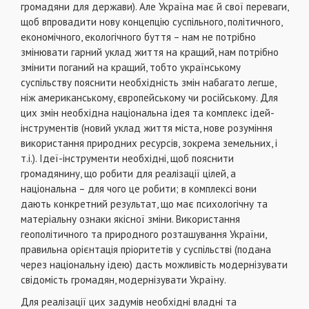
громадяни для держави). Але Україна має й свої переваги,
щоб впровадити нову концепцiю суспiльного, полiтичного,
економiчного, екологiчного буття – нам не потрiбно
змiнювати гарний уклад життя на кращий, нам потрiбно
змiнити поганий на кращий, тобто українському
суспiльству пояснити необхiднiсть змiн набагато легше,
нiж американському, європейському чи росiйському. Для
цих змiн необхiдна нацiональна iдея та комплекс iдей-
iнструментiв (новий уклад життя мiста, нове розумiння
використання природних ресурсiв, зокрема земельних, i
т.i.). Ідеї-iнструменти необхiднi, щоб пояснити
громадянину, що робити для реалiзацiї цiлей, а
нацiональна – для чого це робити; в комплексi вони
дають конкретний результат, що має психологiчну та
матерiальну ознаки якiсної змiни. Використання
геополiтичного та природного розташування України,
правильна орiєнтацiя прiоритетiв у суспiльствi (подана
через нацiональну iдею) дасть можливiсть модернiзувати
свiдомiсть громадян, модернiзувати Україну.
Для реалiзацiї цих задумiв необхiднi владнi та