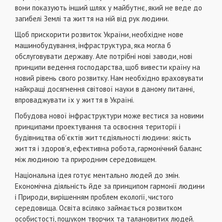
вони показують iнший шлях у майбутнє, який не веде до
загибелi Землi та життя на нiй вiд рук людини.
Щоб прискорити розвиток України, необхiдне нове
машинобудування, iнфраструктура, яка могла б
обслуговувати державу. Але потрiбнi новi заводи, новi
принципи ведення господарства, щоб вивести країну на
новий рiвень свого розвитку. Нам необхiдно враховувати
найкращi досягнення свiтової науки в даному питаннi,
впроваджувати їх у життя в Українi.
Побудова нової iнфраструктури може вестися за новими
принципами проектування та освоєння територiї i
будiвництва об’єктiв життєдiяльностi людини: якiсть
життя i здоров’я, ефективна робота, гармонiчний баланс
мiж людиною та природним середовищем.
Нацiональна iдея готує ментально людей до змiн.
Економiчна дiяльнiсть йде за принципом гармонiї людини
i Природи, вирiшенням проблем екологiї, чистого
середовища. Освiта всiляко займається розвитком
особистостi, пошуком творчих та талановитих людей.