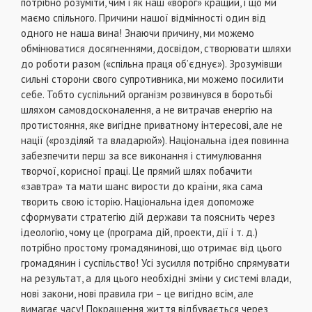
потрiбно розумiти, чим i як наш «ворог» кращий, i що ми
маємо спiльного. Причини нашої вiдмiнностi один вiд
одного не наша вина! Знаючи причину, ми можемо
обмiнюватися досягненнями, досвiдом, створювати шляхи
до роботи разом («спiльна праця об’єднує»). Зрозумiвши
сильнi сторони свого супротивника, ми можемо посилити
себе. Тобто суспiльний органiзм розвинувся в боротьбi
шляхом самовдосконалення, а не витрачав енергiю на
протистояння, яке вигiдне приватному iнтересовi, але не
нацiї («роздiляй та владарюй»). Нацiональна iдея повинна
забезпечити перш за все виконання i стимулювання
творчої, корисної працi. Це прямий шлях побачити
«завтра» та мати шанс вирости до країни, яка сама
творить свою iсторiю. Нацiональна iдея допоможе
сформувати стратегiю дiй держави та пояснить через
iдеологiю, чому це (програма дiй, проекти, дiї i т. д.)
потрiбно простому громадяниновi, що отримає вiд цього
громадянин i суспiльство! Усi зусилля потрiбно спрямувати
на результат, а для цього необхiднi змiни у системi влади,
новi закони, новi правила гри – це вигiдно всiм, але
вимагає часу! Покращення життя вiдбувається через