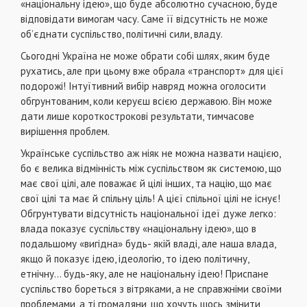
«нацiональну iдею», що буде абсолютно сучасною, буде
вiдповiдати вимогам часу. Саме її вiдсутнiсть не може
об’єднати суспiльство, полiтичнi сили, владу.
Сьогоднi Україна не може обрати собi шлях, яким буде
рухатись, але при цьому вже обрала «транспорт» для цiєї
подорожi! Інтуїтивний вибiр навряд можна оголосити
обгрунтованим, коли керуєш всiєю державою. Вiн може
дати лише короткостроковi результати, тимчасове
вирiшення проблем.
Українське суспiльство аж нiяк не можна назвати нацiєю,
бо є велика вiдмiннiсть мiж суспiльством як системою, що
має свої цiлi, але поважає й цiлi iнших, та нацiю, що має
свої цiлi та має й спiльну цiль! А цiєї спiльної цiлi не iснує!
Обгрунтувати вiдсутнiсть нацiональної iдеї дуже легко:
влада показує суспiльству «нацiональну iдею», що в
подальшому «вигiдна» будь- якiй владi, але наша влада,
якщо й показує iдею, iдеологiю, то iдею полiтичну,
етнiчну... будь-яку, але не нацiональну iдею! Приспане
суспiльство бореться з вiтряками, а не справжнiми своїми
проблемами, а тi громадяни, що хочуть щось змiнити,