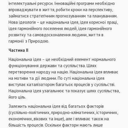
iнтелектуальнi ресурси. Інновацiйнi програми необхiдно
впроваджувати в життя, робити кроки на перспективу,
займатися стратегiчним прогнозуванням та плануванням.
Нова iдеологiя – це нацiональна iдея, iдея корисної працi,
iдея гармонiйного поселення людей, iдея гармонiйного
розвитку та самовдосконалення людини, життя в
гармонiї з Природою.
Частина ІІ
Нацiональна iдея – це необхiдний елемент нормального
функцiонування держави та суспiльства. Шлях
перетворення народу на нацiю. Нацiональна iдея впливає
на мотиви та дiї людини. По сутi нацiональна iдея
виступає каталiзатором багатьох процесiв у суспiльствi.
Нацiональна iдея узагальнює та показує шлях суспiльства,
його цiль.
Залежить нацiональна iдея вiд багатьох факторiв
(суспiльно-полiтичних, природно-клiматичних, iсторичних,
економiчних, вiкових та iнше), але i впливає також на
бiльшiсть процесiв. Оскiльки фактори мають лише