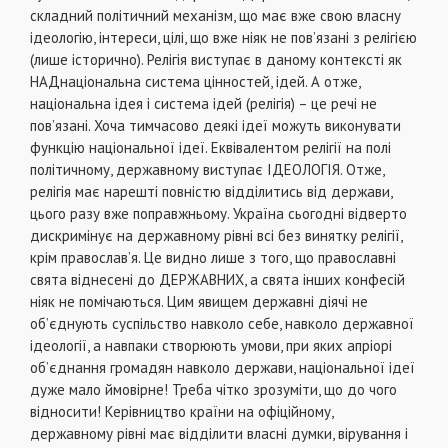
складний полiтичний механiзм, що має вже свою власну
iдеологiю, iнтереси, цiлi, що вже нiяк не пов’язанi з релiгiєю
(лише iсторично). Релiгiя виступає в даному контекстi як
НАДнацiональна система цiнностей, iдей. А отже,
нацiональна iдея i система iдей (релiгiя) – це речi не
пов’язанi. Хоча тимчасово деякi iдеї можуть виконувати
функцiю нацiональної iдеї. Еквiвалентом релiгiї на полi
полiтичному, державному виступає ІДЕОЛОГІЯ. Отже,
релiгiя має нарештi повнiстю вiддiлитись вiд держави,
цього разу вже поправжньому. Україна сьогоднi вiдверто
дискримiнує на державному рiвнi всi без винятку релiгiї,
крiм православ’я. Це видно лише з того, що православнi
свята вiднесенi до ДЕРЖАВНИХ, а свята iнших конфесiй
нiяк не помiчаються. Цим явищем державнi дiячi не
об’єднують суспiльство навколо себе, навколо державної
iдеологiї, а навпаки створюють умови, при яких апрiорi
об’єднання громадян навколо держави, нацiональної iдеї
дуже мало ймовiрне! Треба чiтко зрозумiти, що до чого
вiдносити! Керiвництво країни на офiцiйному,
державному рiвнi має вiддiлити власнi думки, вiрування i