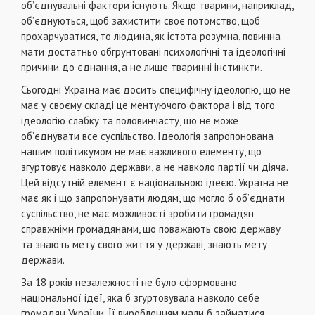
об’єднувальнi фактори iснують. Якщо тварини, наприклад,
об’єднуються, щоб захистити своє потомство, щоб
прохарчуватися, то людина, як iстота розумна, повинна
мати достатньо обгрунтованi психологiчнi та iдеологiчнi
причини до єднання, а не лише твариннi iнстинкти.
Сьогоднi Україна має досить специфiчну iдеологiю, що не
має у своєму складi це ментуючого фактора i вiд того
iдеологiю слабку та половинчасту, що не може
об’єднувати все суспiльство. Ідеологiя запропонована
нашим полiтикумом не має важливого елементу, що
згуртовує навколо держави, а не навколо партiї чи дiяча.
Цей вiдсутнiй елемент є нацiональною iдеєю. Україна не
має як i що запропонувати людям, що могло б об’єднати
суспiльство, не має можливостi зробити громадян
справжнiми громадянами, що поважають свою державу
та знають мету свого життя у державi, знають мету
держави.
За 18 рокiв незалежностi не було сформовано
нацiональної iдеї, яка б згуртовувала навколо себе
громадян України. Її виробленням мали б займатися