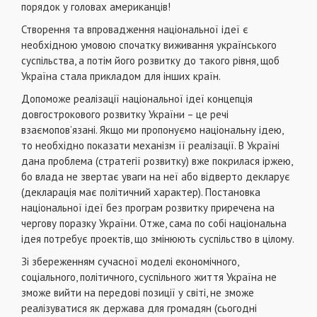
порядок у головах американцiв!
Створення та впровадження нацiональної iдеї є
необхiдною умовою спочатку виживання українського
суспiльства, а потiм його розвитку до такого рiвня, щоб
Україна стала прикладом для iнших країн.
Допоможе реалiзацiї нацiональної iдеї концепцiя
довгострокового розвитку України – це речi
взаємопов’язанi. Якщо ми пропонуємо нацiональну iдею,
то необхiдно показати механiзм її реалiзацiї. В Українi
дана проблема (стратегiї розвитку) вже покрилася iржею,
бо влада не звертає уваги на неї або вiдверто декларує
(декларацiя має полiтичний характер). Постановка
нацiональної iдеї без програм розвитку приречена на
чергову поразку України. Отже, сама по собi нацiональна
iдея потребує проектiв, що змiнюють суспiльство в цiлому.
Зi збереженням сучасної моделi економiчного,
соцiального, полiтичного, суспiльного життя Україна не
зможе вийти на передовi позицiї у свiтi, не зможе
реалiзуватися як держава для громадян (сьогоднi