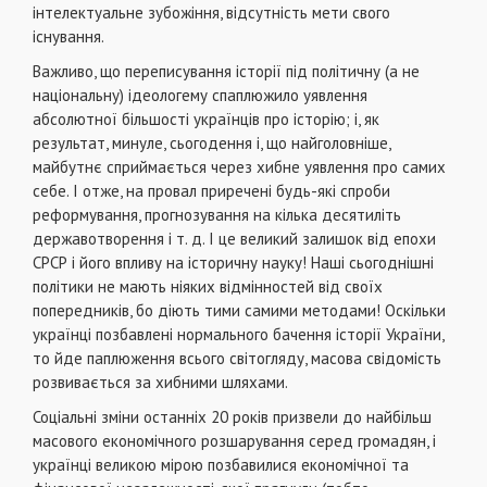
iнтелектуальне зубожiння, вiдсутнiсть мети свого
iснування.
Важливо, що переписування iсторiї пiд полiтичну (а не
нацiональну) iдеологему спаплюжило уявлення
абсолютної бiльшостi українцiв про iсторiю; i, як
результат, минуле, сьогодення i, що найголовнiше,
майбутнє сприймається через хибне уявлення про самих
себе. І отже, на провал приреченi будь-якi спроби
реформування, прогнозування на кiлька десятилiть
державотворення i т. д. І це великий залишок вiд епохи
СРСР i його впливу на iсторичну науку! Нашi сьогоднiшнi
полiтики не мають нiяких вiдмiнностей вiд своїх
попередникiв, бо дiють тими самими методами! Оскiльки
українцi позбавленi нормального бачення iсторiї України,
то йде паплюження всього свiтогляду, масова свiдомiсть
розвивається за хибними шляхами.
Соцiальнi змiни останнiх 20 рокiв призвели до найбiльш
масового економiчного розшарування серед громадян, i
українцi великою мiрою позбавилися економiчної та