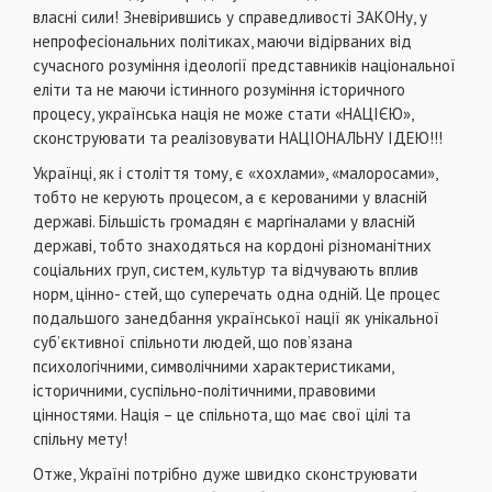
власнi сили! Зневiрившись у справедливостi ЗАКОНу, у
непрофесiональних полiтиках, маючи вiдiрваних вiд
сучасного розумiння iдеологiї представникiв нацiональної
елiти та не маючи iстинного розумiння iсторичного
процесу, українська нацiя не може стати «НАЦІЄЮ»,
сконструювати та реалiзовувати НАЦІОНАЛЬНУ ІДЕЮ!!!
Українцi, як i столiття тому, є «хохлами», «малоросами»,
тобто не керують процесом, а є керованими у власнiй
державi. Бiльшiсть громадян є маргiналами у власнiй
державi, тобто знаходяться на кордонi рiзноманiтних
соцiальних груп, систем, культур та вiдчувають вплив
норм, цiнно- стей, що суперечать одна однiй. Це процес
подальшого занедбання української нацiї як унiкальної
суб’єктивної спiльноти людей, що пов’язана
психологiчними, символiчними характеристиками,
iсторичними, суспiльно-полiтичними, правовими
цiнностями. Нацiя – це спiльнота, що має свої цiлi та
спiльну мету!
Отже, Українi потрiбно дуже швидко сконструювати