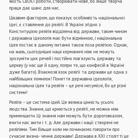
якiсть СВОЄЇ роботи, створювати нове, бо лише творча
праця дає шанс для нас.
Цiкавим фактором, що показує особливiсть нацiональної
iдеї, є ставлення до релiгiї. В Українi згiдно з
Конституцiєю релiгiя вiддiлена вiд держави, таким чином
i державна iдеологiя має бути вiдмiнною, i нацiональна
iдея постає в даному питаннi також поза релiгiєю. Однак,
на жаль, сьогоднiшнi нашi керманичi нiяк не можуть
зрозумiти цих речей i постiйно пов’язують державу та
церкву (у нас ще й одну, попри те, що конфесiй в Українi
дуже багато). Взаємозв’язок релiгiї та держави це одна з
найбiльших помилок! Поняття державна iдеологiя,
нацiональна iдея та релiгiя – це речi несумiснi, бо це рiзнi
системи!
Релiгiя – це система iдей. Це велика цiннiсть усього
людства. Знання, що криються у релiгiї, не можна нiяк
применшити. Цi знання нам можуть бути дороговказом,
вчити нас жити i т. д. Але держави i нацiї створенi не
релiгiями. Тим бiльше коли ми починаємо говорити про
сучасне визна- чення держави! Держава в ХХІ столiттi це