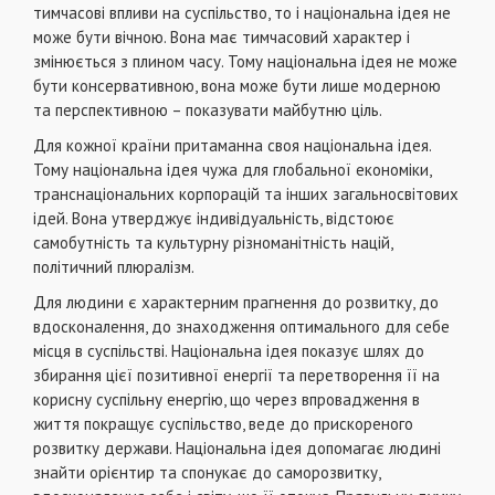
тимчасовi впливи на суспiльство, то i нацiональна iдея не
може бути вiчною. Вона має тимчасовий характер i
змiнюється з плином часу. Тому нацiональна iдея не може
бути консервативною, вона може бути лише модерною
та перспективною – показувати майбутню цiль.
Для кожної країни притаманна своя нацiональна iдея.
Тому нацiональна iдея чужа для глобальної економiки,
транснацiональних корпорацiй та iнших загальносвiтових
iдей. Вона утверджує iндивiдуальнiсть, вiдстоює
самобутнiсть та культурну рiзноманiтнiсть нацiй,
полiтичний плюралiзм.
Для людини є характерним прагнення до розвитку, до
вдосконалення, до знаходження оптимального для себе
мiсця в суспiльствi. Нацiональна iдея показує шлях до
збирання цiєї позитивної енергiї та перетворення її на
корисну суспiльну енергiю, що через впровадження в
життя покращує суспiльство, веде до прискореного
розвитку держави. Нацiональна iдея допомагає людинi
знайти орiєнтир та спонукає до саморозвитку,