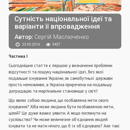
Сутність національної ідеї та
варіанти її впровадження
Автор:
Сергій Маслюченко
23.05.2016
3427
Частина І
Сьогоднiшня стаття є першою у визначеннi проблеми
вiдсутностi та пошуку нацiональної iдеї, без якої
подальше iснування України, як самобутньої держави
просто неможливе, а Україна приречена на подальшу
деградацiю та маргiнальне становище у свiтi!
Що являє собою людина, що позбавлена мети свого
iснування? Хiба може людина бути позбавленою мети,
цiлей? Це дуже важко уявити. А якщо поглянути на
суспiльство? Чи може величезне об’єднання людей
iснувати та не мати нiчого, що б їх об’єднувало? Але такi