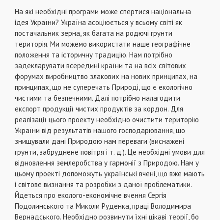
На якi необхiднi програми може спертися нацiональна
iдея України? Україна асоцiюється у всьому свiтi як
постачальник зерна, як багата на родючi грунти
територiя. Ми можемо використати наше географiчне
положення та iсторичну традицiю. Нам потрiбно
задекларувати всерединi країни та на всiх свiтових
форумах виробництво злакових на нових принципах, на
принципах, що не суперечать Природi, що є екологiчно
чистими та безпечними. Далi потрiбно налагодити
експорт продукцiї чистих продуктiв за кордон. Для
реалiзацiї цього проекту необхiдно очистити територiю
України вiд результатiв нашого господарювання, що
знищували данi Природою нам переваги (виснаженi
грунти, забруднене повiтря i т. д.). Це необхiднi умови для
вiдновлення землеробства у гармонiї з Природою. Нам у
цьому проектi допоможуть українськi вченi, що вже мають
i свiтове визнання та розробки з даної проблематики.
Йдеться про еколого-економiчне вчення Сергiя
Подолинського та Миколи Руденка, працi Володимира
Вернадського. Необхiдно розвинути їхнi цiкавi теорiї, бо