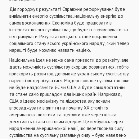
Дiя породжує результат! Справжнє реформування буде
вивiльняти енергiю суспiльства, нацiональну енергiю до
самовдосконалення. Економiка буде працювати в
iнтересах всього суспiльства, що буде її спрямовувати та
пiдтримувати. Результатом цього стане покращення
соцiального стану всього українського народу, який тепер
нарештi буде можливо назвати нацiєю.
Нацiональна iдея не може сама привести до розквiту, але
дасть можливiсть суспiльству скорiше розвиватися, тобто
прискорить розвиток, допоможе українському суспiльству
нарештi модернiзуватися. Модернiзоване суспiльство вже
не буде наздоганяти ЄС чи США, а буде самодостатнiм
та стане само прикладом для iнших країн. Наприклад,
США з iдеєю месiанiзму та лiдерства, яку почали
впроваджувати в життя на початку ХХ столiття
американськi полiтики та iдеологи, вже через кiлька
десятилiть стали свiтовим лiдером. Це вiдбулось через
народження американської нацiї, що перетворила силу
суспiльства на суспiльну (загальну) силу – було наведено