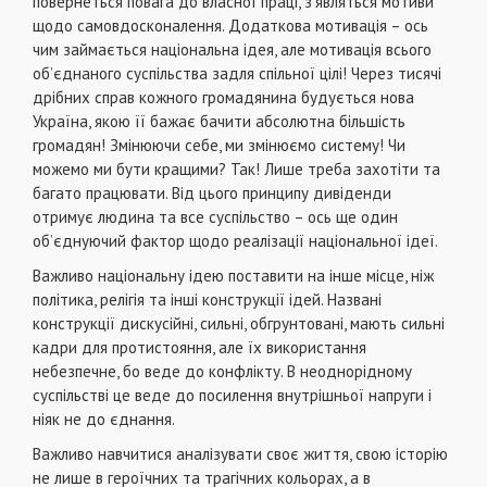
повернеться повага до власної працi, з’являться мотиви
щодо самовдосконалення. Додаткова мотивацiя – ось
чим займається нацiональна iдея, але мотивацiя всього
об’єднаного суспiльства задля спiльної цiлi! Через тисячi
дрiбних справ кожного громадянина будується нова
Україна, якою її бажає бачити абсолютна бiльшiсть
громадян! Змiнюючи себе, ми змiнюємо систему! Чи
можемо ми бути кращими? Так! Лише треба захотiти та
багато працювати. Вiд цього принципу дивiденди
отримує людина та все суспiльство – ось ще один
об’єднуючий фактор щодо реалiзацiї нацiональної iдеї.
Важливо нацiональну iдею поставити на iнше мiсце, нiж
полiтика, релiгiя та iншi конструкцiї iдей. Названi
конструкцiї дискусiйнi, сильнi, обгрунтованi, мають сильнi
кадри для протистояння, але їх використання
небезпечне, бо веде до конфлiкту. В неоднорiдному
суспiльствi це веде до посилення внутрiшньої напруги i
нiяк не до єднання.
Важливо навчитися аналiзувати своє життя, свою iсторiю
не лише в героїчних та трагiчних кольорах, а в