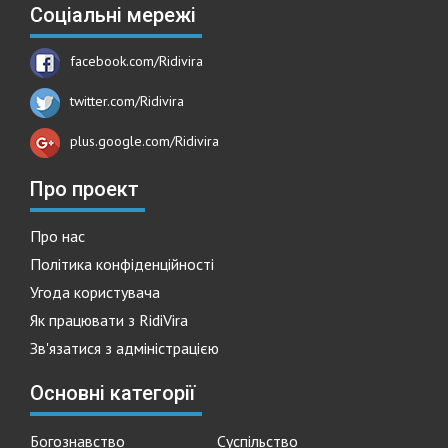
Соціальні мережі
facebook.com/Ridivira
twitter.com/Ridivira
plus.google.com/Ridivira
Про проект
Про нас
Політика конфіденційності
Угода користувача
Як працювати з RidiVira
Зв'язатися з адміністрацією
Основні категорії
Богознавство
Суспільство