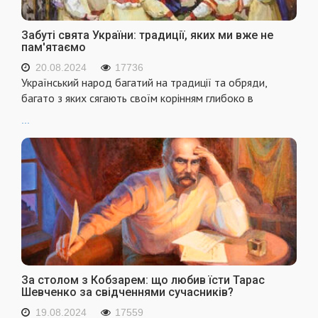
Забуті свята України: традиції, яких ми вже не
пам'ятаємо
20.08.2024
17736
Український народ багатий на традиції та обряди,
багато з яких сягають своїм корінням глибоко в
...
За столом з Кобзарем: що любив їсти Тарас
Шевченко за свідченнями сучасників?
19.08.2024
17559