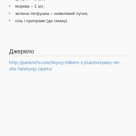
морква – 1 шт.;
зелена петрушка – невеликий пучок;
сіль і приправи (до смаку).
Сп
пр
Джерело
http://panistefa.com/linyvyj-hlibets-z-plastivtsyamy-vin-
zhe-falshyvyj-zayets/