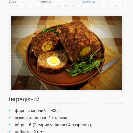
2 год.
помірно
Галичина
Інгредієнти
фарш свинячий – 900 г;
вівсяні пластівці -1 склянка;
яйця – 6 (2 сирих у фарш і 4 зварених);
цибуля – 2 шт.;