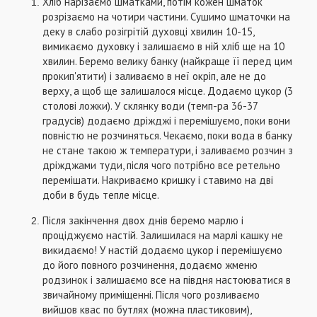
Хліб нарізаємо шматками, потім кожен шматок
розрізаємо на чотири частини. Сушимо шматочки на
деку в слабо розігрітій духовці хвилин 10-15,
вимикаємо духовку і залишаємо в ній хліб ще на 10
хвилин. Беремо велику банку (найкраще її перед цим
прокип'ятити) і заливаємо в неї окріп, але не до
верху, а щоб ще залишалося місце. Додаємо цукор (3
столові ложки). У склянку води (темп-ра 36-37
градусів) додаємо дріжджі і перемішуємо, поки вони
повністю не розчиняться. Чекаємо, поки вода в банку
не стане такою ж температури, і заливаємо розчин з
дріжджами туди, після чого потрібно все ретельно
перемішати. Накриваємо кришку і ставимо на дві
доби в будь тепле місце.
Після закінчення двох днів беремо марлю і
проціджуємо настій. Залишилася на марлі кашку не
викидаємо! У настій додаємо цукор і перемішуємо
до його повного розчинення, додаємо жменю
родзинок і залишаємо все на півдня настоюватися в
звичайному приміщенні. Після чого розливаємо
вийшов квас по бутлях (можна пластиковим),