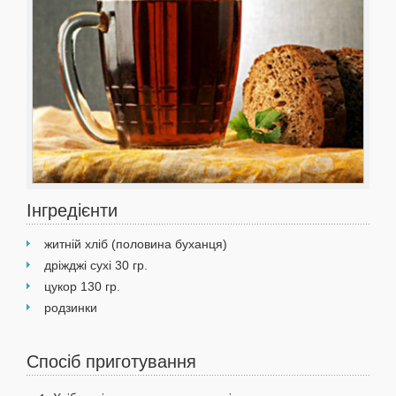
Інгредієнти
житній хліб (половина буханця)
дріжджі сухі 30 гр.
цукор 130 гр.
родзинки
Спосіб приготування