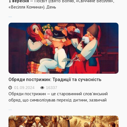
1 вересня
— Посвіт (свято Вогню, «Свіччине Весілля»,
«Весілля Комина»). День
...
Обряди пострижин: Традиції та сучасність
01.09.2024
16337
Обряди пострижин — це старовинний слов'янський
обряд, що символізував перехід дитини, зазвичай
...