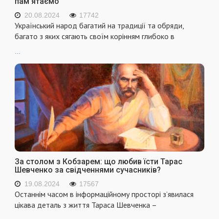
пам'ятаємо
20.08.2024
17742
Український народ багатий на традиції та обряди,
багато з яких сягають своїм корінням глибоко в
...
За столом з Кобзарем: що любив їсти Тарас
Шевченко за свідченнями сучасників?
19.08.2024
17567
Останнім часом в інформаційному просторі з’явилася
цікава деталь з життя Тараса Шевченка –