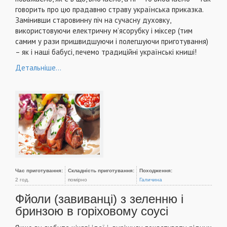
говорить про цю прадавню страву українська приказка.
Замінивши старовинну піч на сучасну духовку,
використовуючи електричну м’ясорубку і міксер (тим
самим у рази пришвидшуючи і полегшуючи приготування)
– як і наші бабусі, печемо традиційні українські книші!
Детальніше...
Час приготування:
Складність приготування:
Походження:
2 год.
помірно
Галичина
Фйоли (завиванці) з зеленню і
бринзою в горіховому соусі