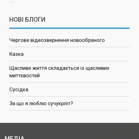
...
НОВІ БЛОГИ
Чергове відеозвернення новообраного
Казка
Щасливе життя складається із щасливих
миттєвостей
Сусідка
За що я люблю сучукрліт?
МЕДІА