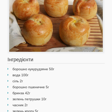
Інгредієнти
борошно ку­курудзяне 50г
вода 100г
сіль 2г
борошно пшеничне 5г
бринза 42г
зелень петрушки 10г
часник 2г
зелень кропу 5г