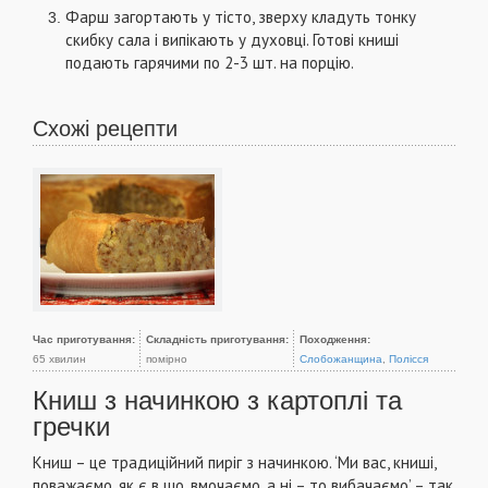
Фарш загортають у тісто, зверху кладуть тонку
скибку сала і випікають у духовці. Готові книші
подають гарячими по 2-3 шт. на порцію.
Схожі рецепти
Час приготування:
Складність приготування:
Походження:
65 хвилин
помірно
Слобожанщина
,
Полісся
Книш з начинкою з картоплі та
гречки
Книш – це традиційний пиріг з начинкою. ‘Ми вас, книші,
поважаємо, як є в що, вмочаємо, а ні – то вибачаємо’ – так