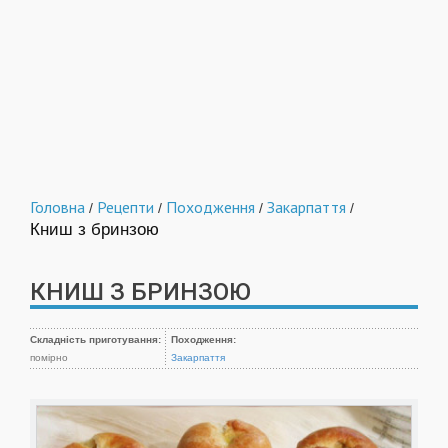
Головна
Рецепти
Походження
Закарпаття
/
/
/
/
Книш з бринзою
КНИШ З БРИНЗОЮ
Складність приготування:
Походження:
помірно
Закарпаття