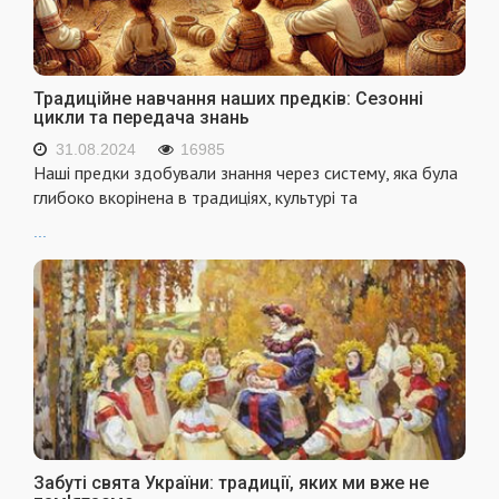
Традиційне навчання наших предків: Сезонні
цикли та передача знань
31.08.2024
16985
Наші предки здобували знання через систему, яка була
глибоко вкорінена в традиціях, культурі та
...
Забуті свята України: традиції, яких ми вже не