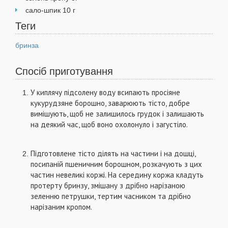
сало-шпик 10 г
Теги
бринза
Спосіб приготування
У киплячу підсолену воду всипають просіяне
кукурудзяне бо­рошно, заварюють тісто, добре
вимішують, щоб не залишилось гру­док і залишають
на деякий час, щоб воно охолонуло і загустіло.
Підготовлене тісто ділять на частини і на дошці,
посипаній пше­ничним борошном, розкачують з цих
частин невеликі коржі. На середину коржа кладуть
протерту бринзу, змішану з дрібно нарізаною
зеленню петрушки, тертим часником та дрібно
нарізаним кропом.