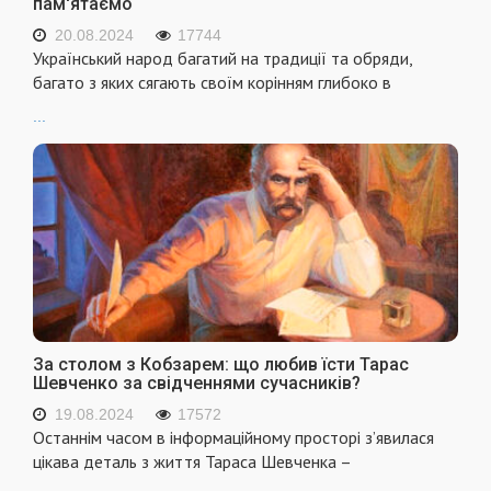
пам'ятаємо
20.08.2024
17744
Український народ багатий на традиції та обряди,
багато з яких сягають своїм корінням глибоко в
...
За столом з Кобзарем: що любив їсти Тарас
Шевченко за свідченнями сучасників?
19.08.2024
17572
Останнім часом в інформаційному просторі з’явилася
цікава деталь з життя Тараса Шевченка –