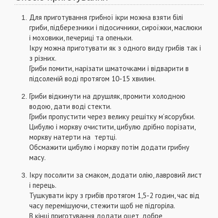
Для приготування грибної ікри можна взяти білі
гриби, підберезники і підосичники, сироїжки, маслюки
і моховики, печериці та опеньки.
Ікру можна приготувати як з одного виду грибів так і
з різних.
Гриби помити, нарізати шматочками і відварити в
підсоленій воді протягом 10-15 хвилин.
Гриби відкинути на друшляк, промити холодною
водою, дати воді стекти.
Гриби пропустити через велику решітку м’ясорубки.
Цибулю і моркву очистити, цибулю дрібно порізати,
моркву натерти на тертці.
Обсмажити цибулю і моркву потім додати грибну
масу.
Ікру посолити за смаком, додати олію, лавровий лист
і перець.
Тушкувати ікру з грибів протягом 1,5-2 годин, час від
часу перемішуючи, стежити щоб не підгоріла.
В кінці приготування додати оцет, добре