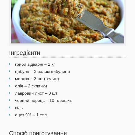
Інгредієнти
гриби відварні – 2 кг
цибуля – 3 великі цибулини
морква – 3 шт (великі)
олія – 2 склянки
лавровий лист – 3 шт
чорний перець – 10 горошків
сіль
оцет 9% – 1 ст.л.
Спосіб приготування