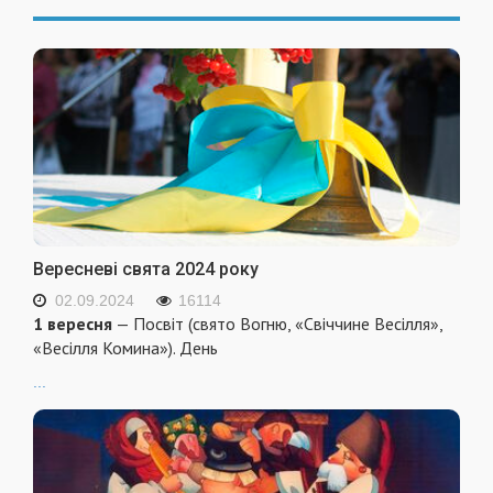
Вересневі свята 2024 року
02.09.2024
16114
1 вересня
— Посвіт (свято Вогню, «Свіччине Весілля»,
«Весілля Комина»). День
...