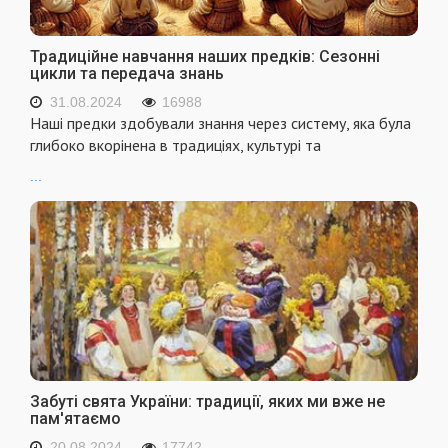
Традиційне навчання наших предків: Сезонні
цикли та передача знань
31.08.2024
16988
Наші предки здобували знання через систему, яка була
глибоко вкорінена в традиціях, культурі та
...
Забуті свята України: традиції, яких ми вже не
пам'ятаємо
20.08.2024
17742