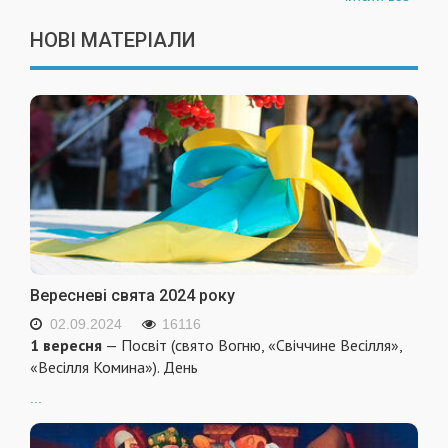
НОВІ МАТЕРІАЛИ
Вересневі свята 2024 року
02.09.2024
16116
1 вересня
— Посвіт (свято Вогню, «Свіччине Весілля»,
«Весілля Комина»). День
...