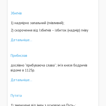
Збиґнів
1) надмірно запальний (гнівливий);
2) скорочення від Ізбиґнів – ізбиток (надмір) гніву
Детальніше...
Прибислав
дослівно “прибуваюча слава”; ім'я князя бодричів
відоме в 1125р.
Детальніше...
Путята
1) зменшене від імен з основою на Путь-;