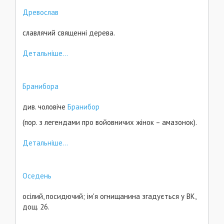
Древослав
славлячий священні дерева.
Детальніше...
Бранибора
див. чоловіче
Бранибор
(пор. з легендами про войовничих жінок – амазонок).
Детальніше...
Оседень
осілий, посидючий; ім'я огнищанина згадується у ВК,
дощ. 26.