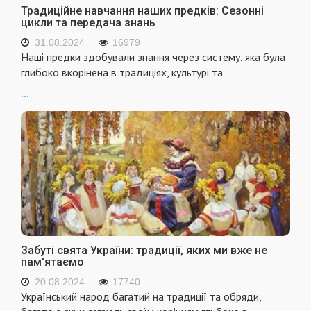
Традиційне навчання наших предків: Сезонні
цикли та передача знань
31.08.2024
16979
Наші предки здобували знання через систему, яка була
глибоко вкорінена в традиціях, культурі та
...
Забуті свята України: традиції, яких ми вже не
пам'ятаємо
20.08.2024
17740
Український народ багатий на традиції та обряди,