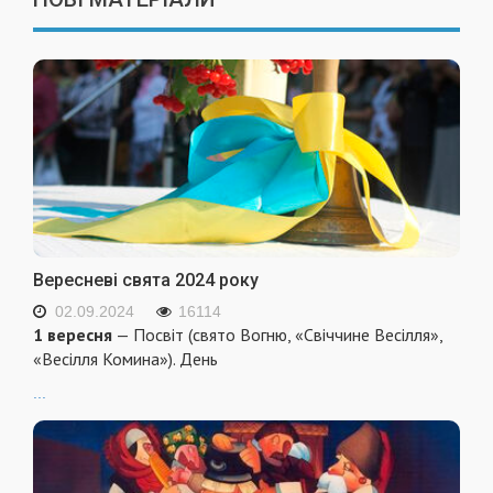
Вересневі свята 2024 року
02.09.2024
16114
1 вересня
— Посвіт (свято Вогню, «Свіччине Весілля»,
«Весілля Комина»). День
...