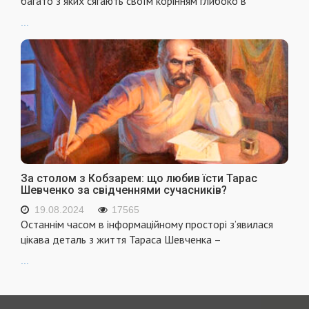
багато з яких сягають своїм корінням глибоко в
...
За столом з Кобзарем: що любив їсти Тарас
Шевченко за свідченнями сучасників?
19.08.2024
17565
Останнім часом в інформаційному просторі з’явилася
цікава деталь з життя Тараса Шевченка –
...