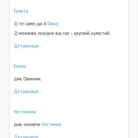
Галюта
1) те саме, що й
Галко
;
2) можливо, похідне від гал – круглий, кулястий.
Детальніше...
Євник
див. Овинник.
Детальніше...
Честимила
див. чоловіче
Честимил
.
Детальніше...