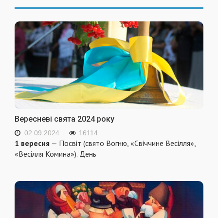
Вересневі свята 2024 року
02.09.2024
16114
1 вересня
— Посвіт (свято Вогню, «Свіччине Весілля»,
«Весілля Комина»). День
...