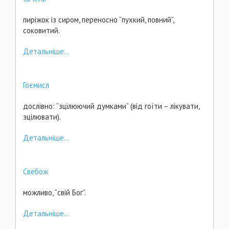
пиріжок із сиром, переносно “пухкий, повний”,
соковитий.
Детальніше...
Гоємисл
дослівно: “зцілюючий думками” (від гоїти – лікувати,
зцілювати).
Детальніше...
Свебож
можливо, “свій Бог”.
Детальніше...