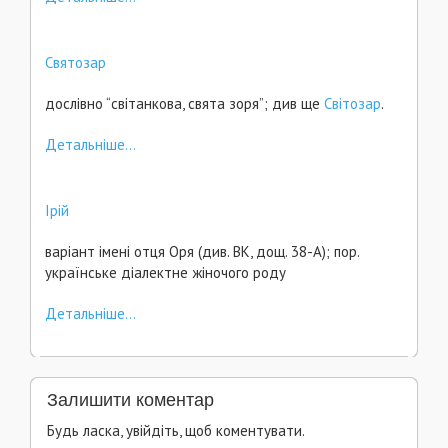
Святозар
дослівно “світанкова, свята зоря”; див ще
Світозар
.
Детальніше...
Ірій
варіант імені отця Оря (див. ВК, дощ. 38-А); пор.
українське діалектне жіночого роду
Детальніше...
Залишити коментар
Будь ласка, увійдіть, щоб коментувати.