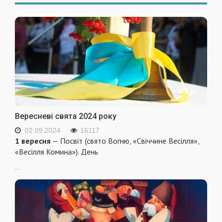
Вересневі свята 2024 року
02.09.2024
16117
1 вересня
— Посвіт (свято Вогню, «Свіччине Весілля»,
«Весілля Комина»). День
...