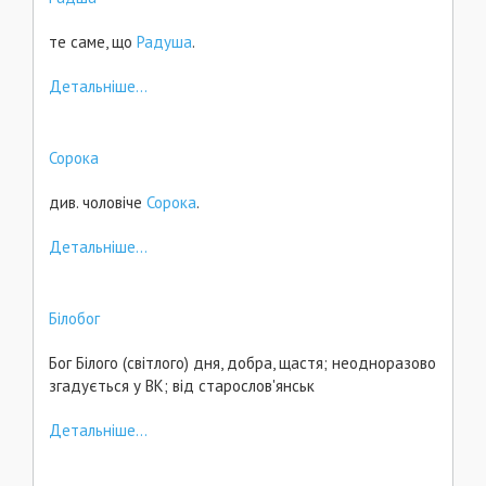
те саме, що
Радуша
.
Детальніше...
Сорока
див. чоловіче
Сорока
.
Детальніше...
Білобог
Бог Білого (світлого) дня, добра, щастя; неодноразово
згадується у ВК; від старослов'янськ
Детальніше...