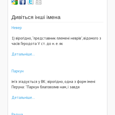
Дивіться інші імена
Невер
1) вірогідно, “представник племені неврів”, відомого з
часів Геродота V ст. до н. е. як
Детальніше...
Паркун
ім'я згадується у ВК; вірогідно, одна з форм імені
Перуна: “Паркун благоволив нам, і завдя
Детальніше...
Радша