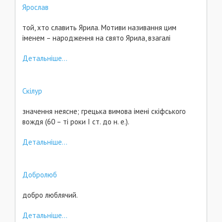
Ярослав
той, хто славить Ярила. Мотиви називання цим
іменем – народження на свято Ярила, взагалі
Детальніше...
Скілур
значення неясне; грецька вимова імені скіфського
вождя (60 – ті роки І ст. до н. е.).
Детальніше...
Добролюб
добро люблячий.
Детальніше...