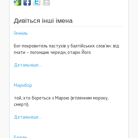
Дивіться інші імена
Генніль
Бог-покровитель пастухів у балтійських слов'ян: від
гнати – погонщик череди, отари. Його
Детальніше...
Марибор
той, хто бореться з Марою (втіленням мороку,
смерті).
Детальніше...
Бажан