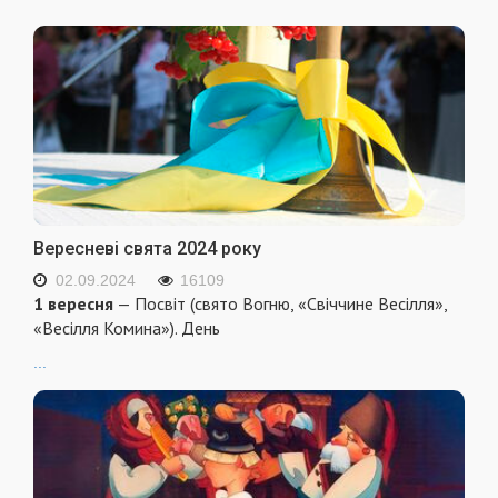
Вересневі свята 2024 року
02.09.2024
16109
1 вересня
— Посвіт (свято Вогню, «Свіччине Весілля»,
«Весілля Комина»). День
...