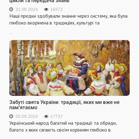
цикли та передача знань
31.08.2024
16973
Наші предки здобували знання через систему, яка була
глибоко вкорінена в традиціях, культурі та
...
Забуті свята України: традиції, яких ми вже не
пам'ятаємо
20.08.2024
17737
Український народ багатий на традиції та обряди,
багато з яких сягають своїм корінням глибоко в