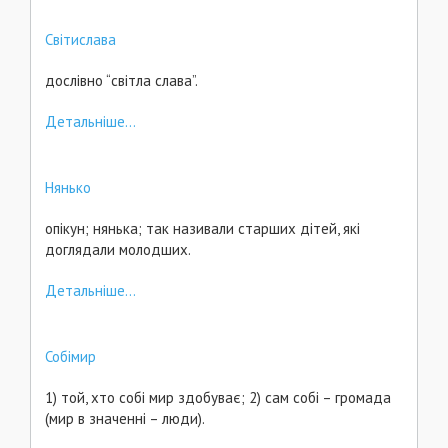
Світислава
дослівно “світла слава”.
Детальніше...
Нянько
опікун; нянька; так називали старших дітей, які
доглядали молодших.
Детальніше...
Собімир
1) той, хто собі мир здобуває; 2) сам собі – громада
(мир в значенні – люди).