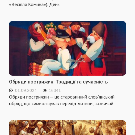
«Весілля Комина»). День
...
Обряди пострижин: Традиції та сучасність
01.09.2024
16341
Обряди пострижин — це старовинний слов'янський
обряд, що символізував перехід дитини, зазвичай
...