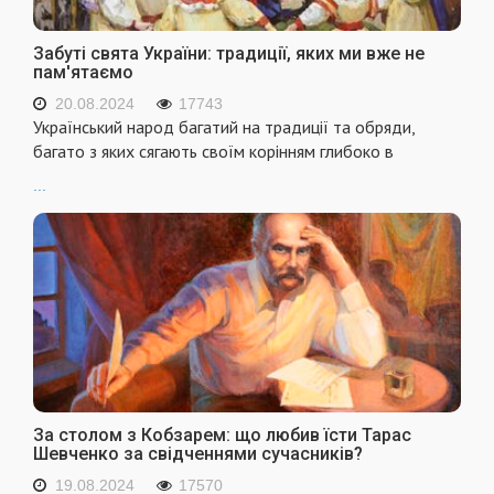
Забуті свята України: традиції, яких ми вже не
пам'ятаємо
20.08.2024
17743
Український народ багатий на традиції та обряди,
багато з яких сягають своїм корінням глибоко в
...
За столом з Кобзарем: що любив їсти Тарас
Шевченко за свідченнями сучасників?
19.08.2024
17570