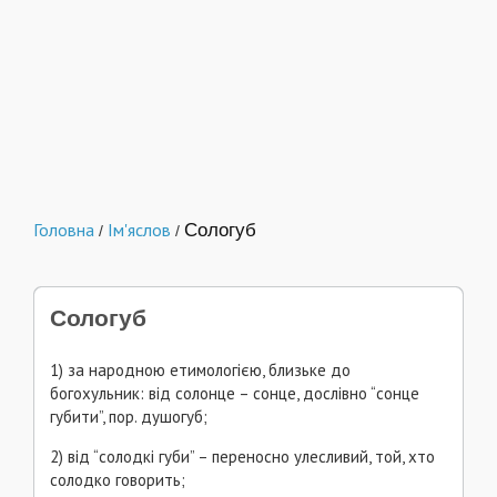
Головна
Ім'яслов
Сологуб
/
/
Сологуб
1) за народною етимологією, близьке до
богохульник: від солонце – сонце, дослівно “сонце
губити”, пор. душогуб;
2) від “солодкі губи” – переносно улесливий, той, хто
солодко говорить;