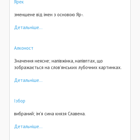
Ярек
зменшене від імен з основою Яр-.
Детальніше...
Алконост
Значення неясне; напівжінка, напівптах, що
зображається на слов'янських лубочних картинках.
Детальніше...
Ізбор
вибраний; ім'я сина князя Славена.
Детальніше...