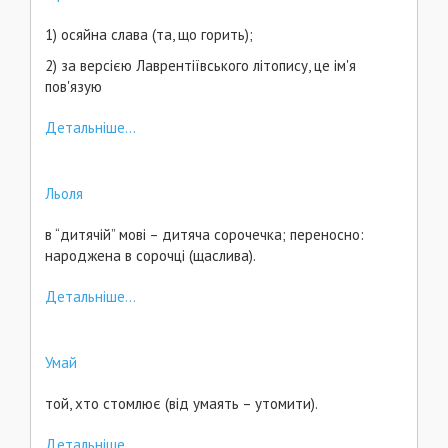
1) осяйна слава (та, що горить);
2) за версією Лаврентіївського літопису, це ім'я
пов'язую
Детальніше...
Льоля
в “дитячій” мові – дитяча сорочечка; переносно:
народжена в сорочці (щаслива).
Детальніше...
Умай
той, хто стомлює (від умаять – утомити).
Детальніше...