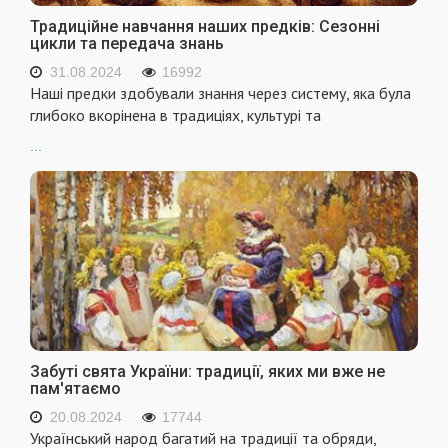
Традиційне навчання наших предків: Сезонні
цикли та передача знань
31.08.2024
16992
Наші предки здобували знання через систему, яка була
глибоко вкорінена в традиціях, культурі та
...
Забуті свята України: традиції, яких ми вже не
пам'ятаємо
20.08.2024
17744
Український народ багатий на традиції та обряди,