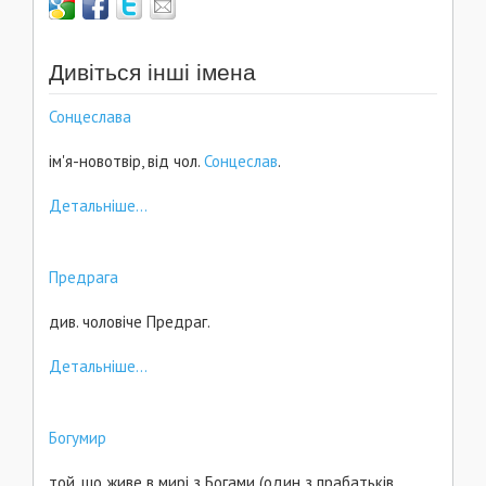
Дивіться інші імена
Сонцеслава
ім'я-новотвір, від чол.
Сонцеслав
.
Детальніше...
Предрага
див. чоловіче Предраг.
Детальніше...
Богумир
той, що живе в мирі з Богами (один з прабатьків