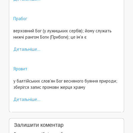
Прабог
верховний Бог (у лужицьких сербів); йому служать
нижчі рангом Боги (Прибоги); це ім'я є
Детальніше...
Яровит
у балтійських слов'ян Бог весняного буяння природи;
зберігся запис промови жерця храму
Детальніше...
Залишити коментар