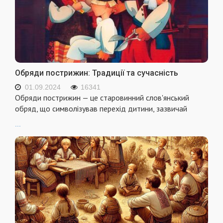
Обряди пострижин: Традиції та сучасність
01.09.2024
16341
Обряди пострижин — це старовинний слов'янський
обряд, що символізував перехід дитини, зазвичай
...