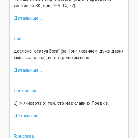
слов'ян за ВК, дощ. 9-А, 10, 22).
Детальніше...
Поп
дослівно “статуя Бога” (за Крип'якевичем, дуже давня
скіфська назва); пор. з грецьким попо
Детальніше...
Предислав
1) ім'я-новотвір: той, хто має славних Предків.
Детальніше...
Горислава