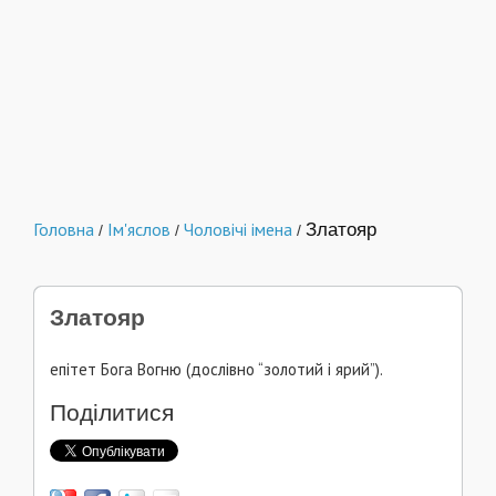
Головна
Ім'яслов
Чоловічі імена
Златояр
/
/
/
Златояр
епітет Бога Вогню (дослівно “золотий і ярий”).
Поділитися