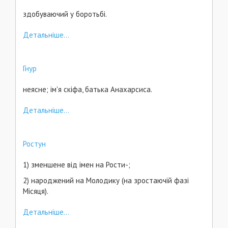
здобуваючий у боротьбі.
Детальніше...
Гнур
неясне; ім'я скіфа, батька Анахарсиса.
Детальніше...
Ростун
1) зменшене від імен на Рости-;
2) народжений на Молодику (на зростаючій фазі
Місяця).
Детальніше...