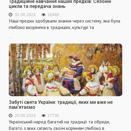
Традиційне навчання наших предків: Сезонні
цикли та передача знань
31.08.2024
16968
Наші предки здобували знання через систему, яка була
глибоко вкорінена в традиціях, культурі та
...
Забуті свята України: традиції, яких ми вже не
пам'ятаємо
20.08.2024
17735
Український народ багатий на традиції та обряди,
багато з яких сягають своїм корінням глибоко в