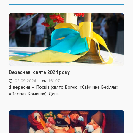
Вересневі свята 2024 року
02.09.2024
16107
1 вересня
— Посвіт (свято Вогню, «Свіччине Весілля»,
«Весілля Комина»). День
...