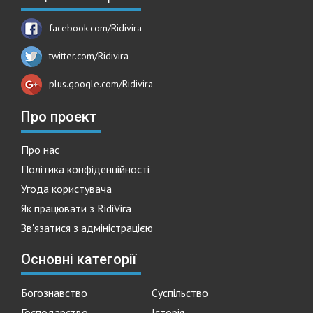
facebook.com/Ridivira
twitter.com/Ridivira
plus.google.com/Ridivira
Про проект
Про нас
Політика конфіденційності
Угода користувача
Як працювати з RidiVira
Зв'язатися з адміністрацією
Основні категорії
Богознавство
Суспільство
Господарство
Історія