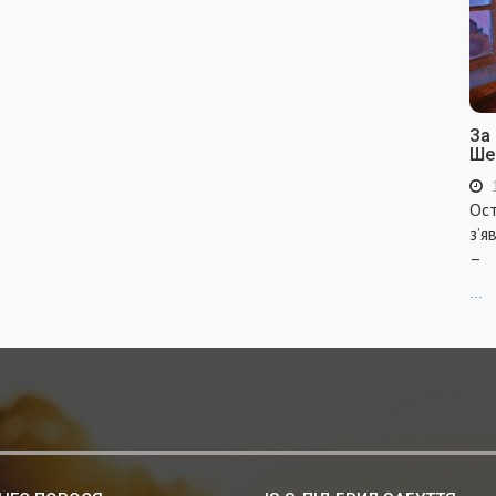
За
Ше
Ост
з’я
–
...