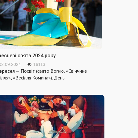
ресневі свята 2024 року
02.09.2024
16113
ересня
— Посвіт (свято Вогню, «Свіччине
ілля», «Весілля Комина»). День