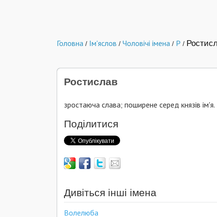
Головна
Ім'яслов
Чоловічі імена
Р
Ростис
/
/
/
/
Ростислав
зростаюча слава; поширене серед князів ім'я.
Поділитися
Дивіться інші імена
Волелюба