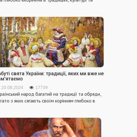
буті свята України: традиції, яких ми вже не
ам'ятаємо
20.08.2024
17739
раїнський народ багатий на традиції та обряди,
гато з яких сягають своїм корінням глибоко в