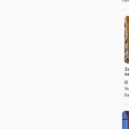
...
За
п
Ук
ба
...