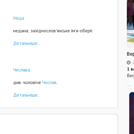
Неда
недана; західнослов'янське ім'я-оберіг.
Детальніше...
Ве
1 в
Чеслава
Вес
див. чоловіче
Чеслав
.
...
Детальніше...