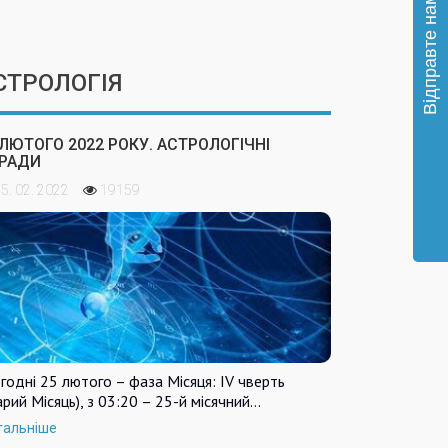
СТРОЛОГІЯ
 ЛЮТОГО 2022 РОКУ. АСТРОЛОГІЧНІ
РАДИ
5. 02. 2022
19159
годні 25 лютого – фаза Місяця: IV чверть
арий Місяць), з 03:20 – 25-й місячний…
тальніше