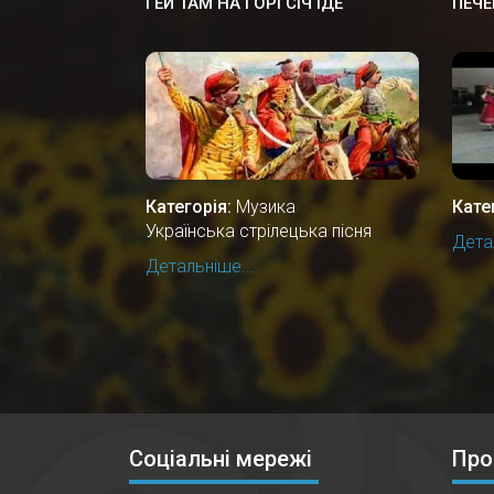
ГЕЙ ТАМ НА ГОРІ СІЧ ІДЕ
ПЕЧЕ
Категорія:
Музика
Кате
Українська стрілецька пісня
Детал
Детальніше...
Соціальні мережі
Про