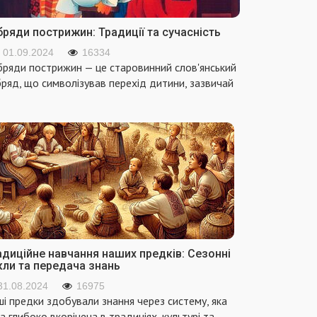
ряди пострижин: Традиції та сучасність
01.09.2024
16334
ряди пострижин — це старовинний слов'янський
ряд, що символізував перехід дитини, зазвичай
адиційне навчання наших предків: Сезонні
кли та передача знань
31.08.2024
16975
і предки здобували знання через систему, яка
а глибоко вкорінена в традиціях, культурі та