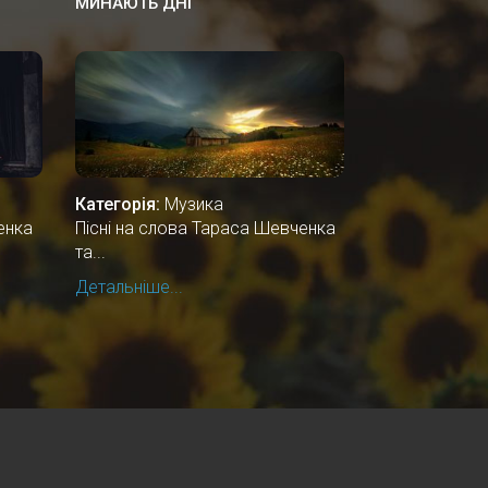
МИНАЮТЬ ДНІ
Категорія:
Музика
енка
Пісні на слова Тараса Шевченка
та...
Детальніше...