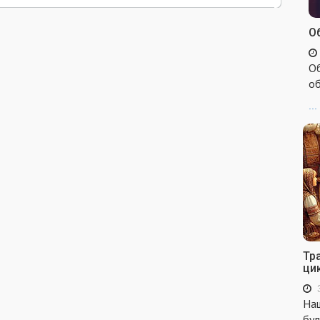
Об
Об
об
...
Тр
ци
Наш
бул