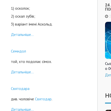
24
1) осколок;
ПО
2) оскал зубів;
2
3) варіант імені Аскольд.
Детальніше...
Семидол
той, хто подолає сімох.
Сьо
о 0
Детальніше...
Де
Святодара
Н
див. чоловіче
Святодар
.
Детальніше...