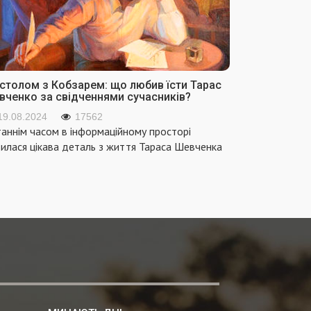
 столом з Кобзарем: що любив їсти Тарас
вченко за свідченнями сучасників?
19.08.2024
17562
аннім часом в інформаційному просторі
вилася цікава деталь з життя Тараса Шевченка