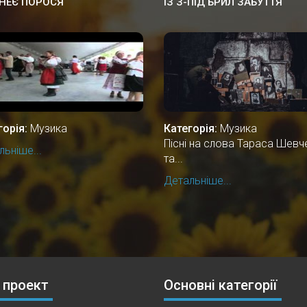
НЕЄ ПОРОСЯ
ІЗ З-ПІД БРИЛ ЗАБУТТЯ
горія:
Музика
Категорія:
Музика
Пісні на слова Тараса Шевч
ьніше...
та...
Детальніше...
 проект
Основні категорії