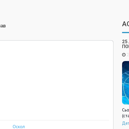
А
лав
25
ПО
2
Сьо
(ст
Де
Оскол