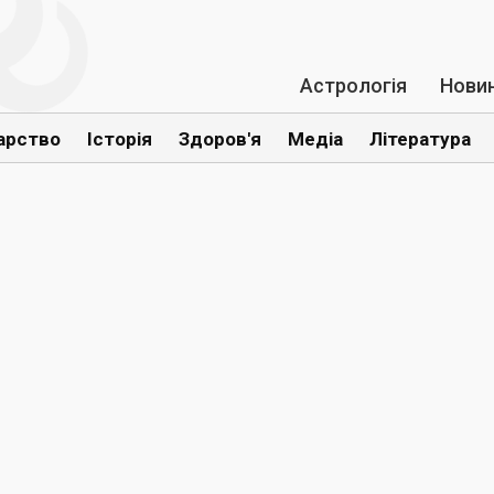
Астрологія
Нови
арство
Історія
Здоров'я
Медіа
Література