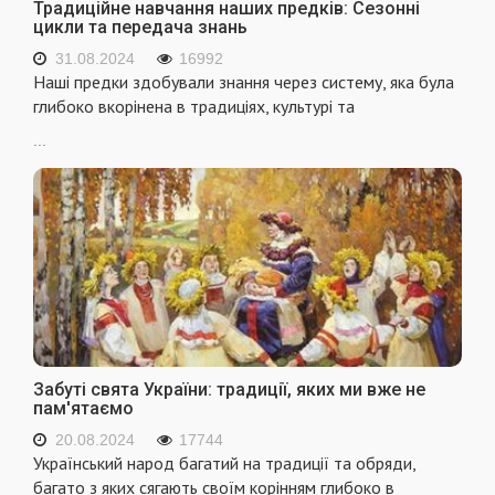
Традиційне навчання наших предків: Сезонні
цикли та передача знань
31.08.2024
16992
Наші предки здобували знання через систему, яка була
глибоко вкорінена в традиціях, культурі та
...
Забуті свята України: традиції, яких ми вже не
пам'ятаємо
20.08.2024
17744
Український народ багатий на традиції та обряди,
багато з яких сягають своїм корінням глибоко в