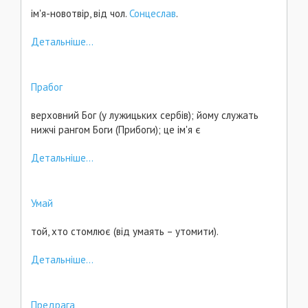
ім'я-новотвір, від чол.
Сонцеслав
.
Детальніше...
Прабог
верховний Бог (у лужицьких сербів); йому служать
нижчі рангом Боги (Прибоги); це ім'я є
Детальніше...
Умай
той, хто стомлює (від умаять – утомити).
Детальніше...
Предрага