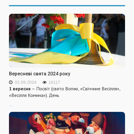
Вересневі свята 2024 року
02.09.2024
16117
1 вересня
— Посвіт (свято Вогню, «Свіччине Весілля»,
«Весілля Комина»). День
...