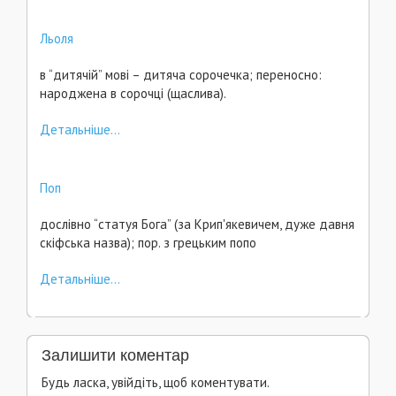
Льоля
в “дитячій” мові – дитяча сорочечка; переносно:
народжена в сорочці (щаслива).
Детальніше...
Поп
дослівно “статуя Бога” (за Крип'якевичем, дуже давня
скіфська назва); пор. з грецьким попо
Детальніше...
Залишити коментар
Будь ласка, увійдіть, щоб коментувати.