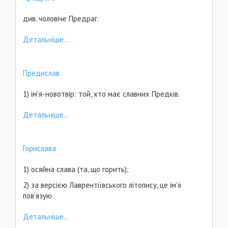
див. чоловіче Предраг.
Детальніше...
Предислав
1) ім'я-новотвір: той, хто має славних Предків.
Детальніше...
Горислава
1) осяйна слава (та, що горить);
2) за версією Лаврентіївського літопису, це ім'я
пов'язую
Детальніше...