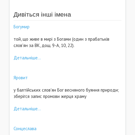
Дивіться інші імена
Богумир
той, що живе в мирі з Богами (один з прабатьків
слов'ян за ВК, дощ. 9-А, 10, 22).
Детальніше...
Яровит
у балтійських слов'ян Бог весняного буяння природи;
зберігся запис промови жерця храму
Детальніше...
Сонцеслава