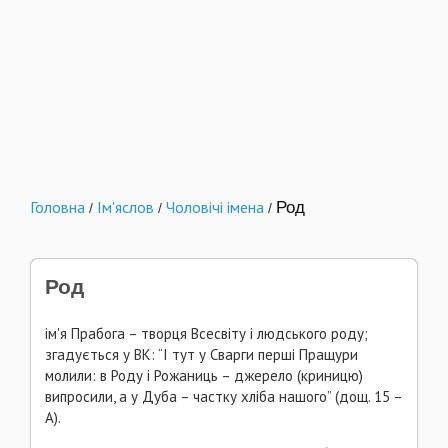
Головна
Ім'яслов
Чоловічі імена
Род
/
/
/
Род
ім'я Прабога – творця Всесвіту і людського роду;
згадується у ВК: “І тут у Сварги перші Пращури
молили: в Роду і Рожаниць – джерело (криницю)
випросили, а у Дуба – частку хліба нашого” (дощ. 15 –
А).