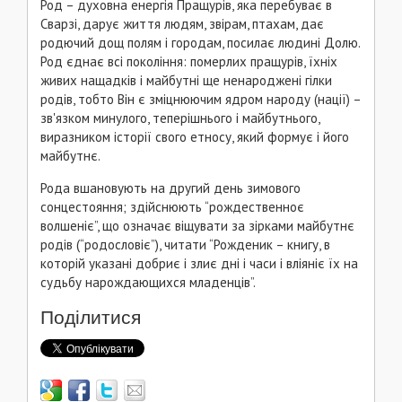
Род – духовна енергія Пращурів, яка перебуває в
Сварзі, дарує життя людям, звірам, птахам, дає
родючий дощ полям і городам, посилає людині Долю.
Род єднає всі покоління: померлих пращурів, їхніх
живих нащадків і майбутні ще ненароджені гілки
родів, тобто Він є зміцнюючим ядром народу (нації) –
зв'язком минулого, теперішнього і майбутнього,
виразником історії свого етносу, який формує і його
майбутнє.
Рода вшановують на другий день зимового
сонцестояння; здійснюють “рождественноє
волшеніє”, що означає віщувати за зірками майбутнє
родів (“родословіє”), читати “Рожденик – книгу, в
которій указані добриє і злиє дні і часи і вліяніє їх на
судьбу нарождающихся младенців”.
Поділитися