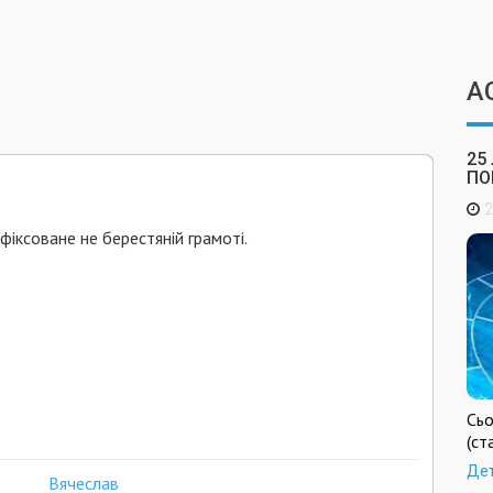
А
25
ПО
2
зафіксоване не берестяній грамоті.
Сьо
(ст
Де
Вячеслав