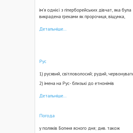
ім'я однієї з гіперборейських дівчат, яка була
викрадена греками як пророчиця, віщунка,
Детальніше...
Рус
1) русявий, світловолосий; рудий, червонуват
2) імена на Рус- близькі до етнонімів
Детальніше...
Погода
у поляків Богиня ясного дня; див. також