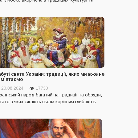
буті свята України: традиції, яких ми вже не
ам'ятаємо
20.08.2024
17730
раїнський народ багатий на традиції та обряди,
гато з яких сягають своїм корінням глибоко в