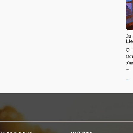
За
Ше
Ост
з’я
–
...