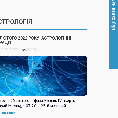
СТРОЛОГІЯ
 ЛЮТОГО 2022 РОКУ. АСТРОЛОГІЧНІ
РАДИ
5. 02. 2022
19153
годні 25 лютого – фаза Місяця: IV чверть
арий Місяць), з 03:20 – 25-й місячний…
тальніше