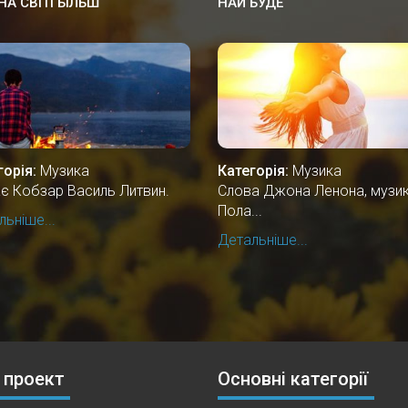
НА СВІТІ БІЛЬШ
НАЙ БУДЕ
горія:
Музика
Категорія:
Музика
ає Кобзар Василь Литвин.
Слова Джона Ленона, музи
Пола...
ьніше...
Детальніше...
 проект
Основні категорії