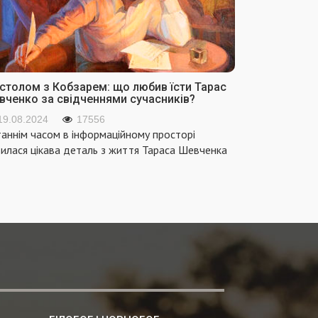
 столом з Кобзарем: що любив їсти Тарас
вченко за свідченнями сучасників?
19.08.2024
17556
аннім часом в інформаційному просторі
вилася цікава деталь з життя Тараса Шевченка