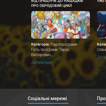
ВІД ПРАЩУРІВ ДО НАЩАДКІВ:
УЖЕ 
ПРО ОБРЯДОВИЙ ЦИКЛ
ЗИМОВИХ СВЯТКУВАНЬ
Категорія:
Радіопрограми
Кате
Гість програми: Тарас
Спів
Вікторович...
Детал
Детальніше...
Соціальні мережі
Про