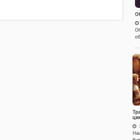
Об
Об
об
...
Тр
ци
Наш
бул