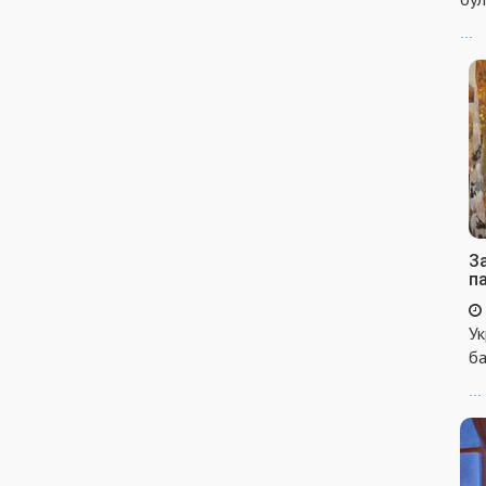
...
За
п
Ук
ба
...