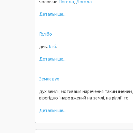
чоловіче
Погода
,
Догода
.
Детальніше...
Голібо
див.
Гліб
.
Детальніше...
Земледух
дух землі; мотивація наречення таким іменем,
вірогідно “народжений на землі, на ріллі” то
Детальніше...