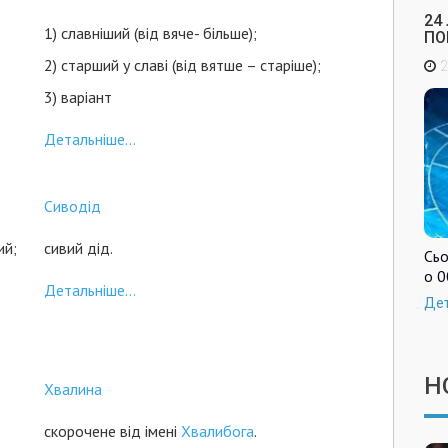
24
1) славніший (від вяче- більше);
ПО
2) старший у славі (від вятше – старіше);
2
3) варіант
Детальніше...
Сиводід
ий;
сивий дід.
Сьо
о 0
Детальніше...
Де
Н
Хвалина
скорочене від імені
Хвалибога
.