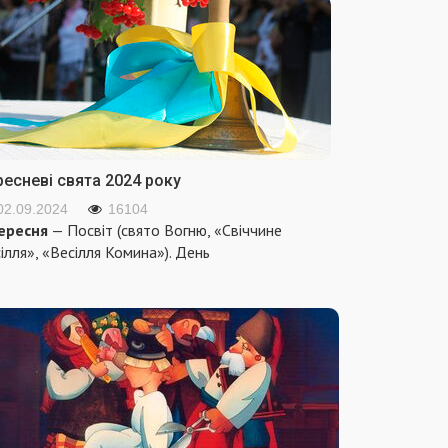
ресневі свята 2024 року
02.09.2024
16104
ересня
— Посвіт (свято Вогню, «Свіччине
ілля», «Весілля Комина»). День