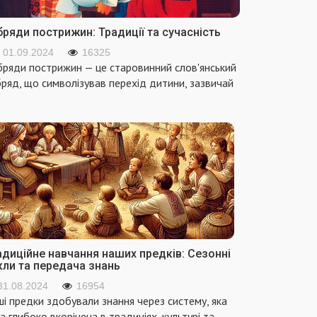
ряди пострижин: Традиції та сучасність
01.09.2024
16325
ряди пострижин — це старовинний слов'янський
ряд, що символізував перехід дитини, зазвичай
адиційне навчання наших предків: Сезонні
кли та передача знань
31.08.2024
16954
і предки здобували знання через систему, яка
а глибоко вкорінена в традиціях, культурі та