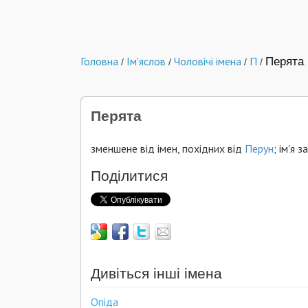
Головна
Ім'яслов
Чоловічі імена
П
Перята
/
/
/
/
Перята
зменшене від імен, похідних від
Перун
; ім'я 
Поділитися
Дивіться інші імена
Опіда