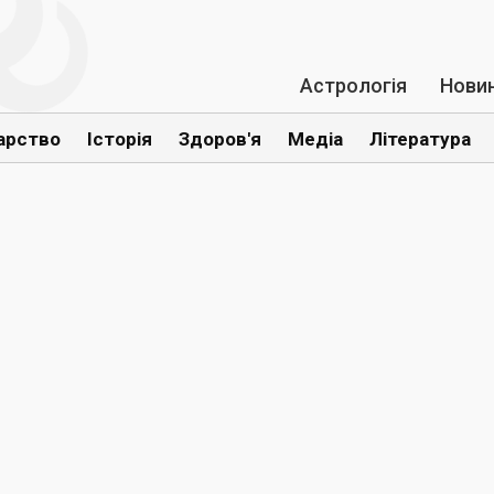
Астрологія
Нови
арство
Історія
Здоров'я
Медіа
Література