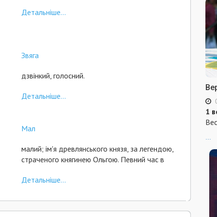
Детальніше...
Звяга
дзвінкий, голосний.
Ве
Детальніше...
1 в
Вес
Мал
...
малий; ім'я древлянського князя, за легендою,
страченого княгинею Ольгою. Певний час в
Детальніше...