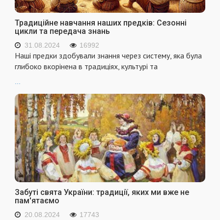
Традиційне навчання наших предків: Сезонні
цикли та передача знань
31.08.2024
16992
Наші предки здобували знання через систему, яка була
глибоко вкорінена в традиціях, культурі та
...
Забуті свята України: традиції, яких ми вже не
пам'ятаємо
20.08.2024
17743