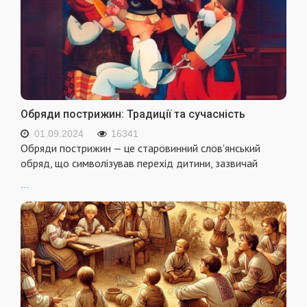
Обряди пострижин: Традиції та сучасність
01.09.2024
16341
Обряди пострижин — це старовинний слов'янський
обряд, що символізував перехід дитини, зазвичай
...