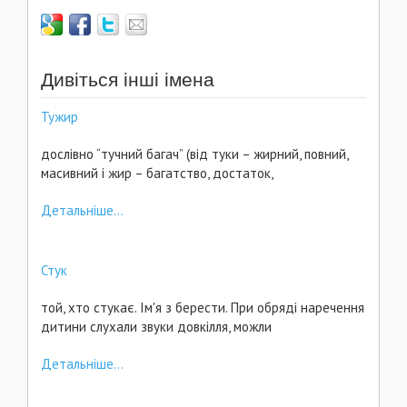
Дивіться інші імена
Тужир
дослівно “тучний багач” (від туки – жирний, повний,
масивний і жир – багатство, достаток,
Детальніше...
Стук
той, хто стукає. Ім'я з берести. При обряді наречення
дитини слухали звуки довкілля, можли
Детальніше...