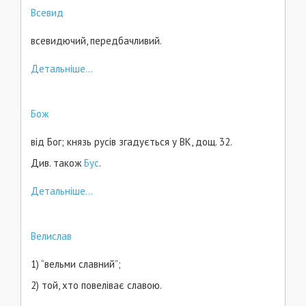
Всевид
всевидючий, передбачливий.
Детальніше...
Бож
від Бог; князь русів згадується у ВК, дощ. 32.
Див. також
Бус
.
Детальніше...
Велислав
1) “вельми славний”;
2) той, хто повеліває славою.