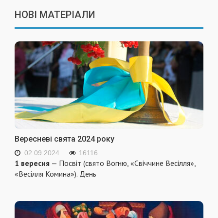
НОВІ МАТЕРІАЛИ
Вересневі свята 2024 року
02.09.2024
16116
1 вересня
— Посвіт (свято Вогню, «Свіччине Весілля»,
«Весілля Комина»). День
...