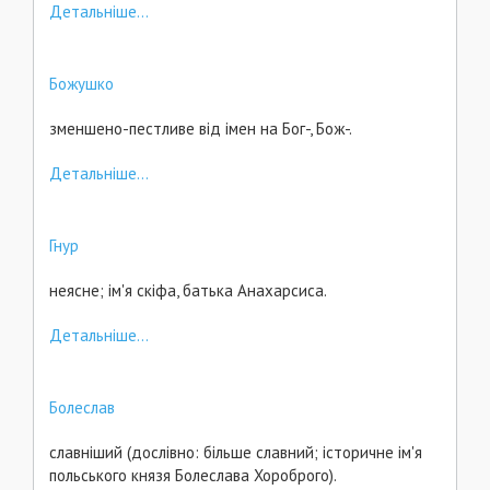
Детальніше...
Божушко
зменшено-пестливе від імен на Бог-, Бож-.
Детальніше...
Гнур
неясне; ім'я скіфа, батька Анахарсиса.
Детальніше...
Болеслав
славніший (дослівно: більше славний; історичне ім'я
польського князя Болеслава Хороброго).