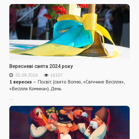
Вересневі свята 2024 року
02.09.2024
16107
1 вересня
— Посвіт (свято Вогню, «Свіччине Весілля»,
«Весілля Комина»). День
...