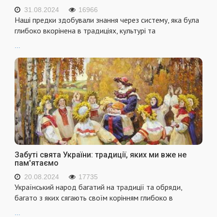
31.08.2024
16966
Наші предки здобували знання через систему, яка була
глибоко вкорінена в традиціях, культурі та
...
Забуті свята України: традиції, яких ми вже не
пам'ятаємо
20.08.2024
17735
Український народ багатий на традиції та обряди,
багато з яких сягають своїм корінням глибоко в
...