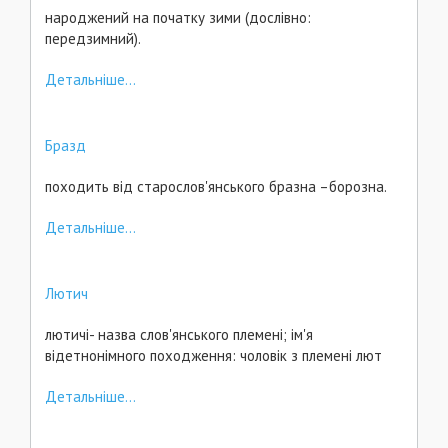
народжений на початку зими (дослівно:
передзимний).
Детальніше...
Бразд
походить від старослов'янського бразна –борозна.
Детальніше...
Лютич
лютичі- назва слов'янського племені; ім'я
відетнонімного походження: чоловік з племені лют
Детальніше...