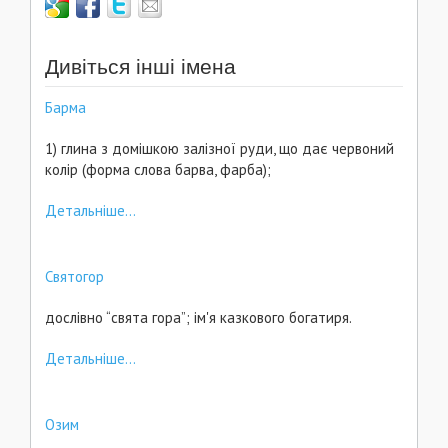
Дивіться інші імена
Барма
1) глина з домішкою залізної руди, що дає червоний
колір (форма слова барва, фарба);
Детальніше...
Святогор
дослівно “свята гора”; ім'я казкового богатиря.
Детальніше...
Озим