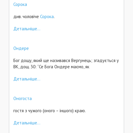
Сорока
див. чоловіче
Сорока
.
Детальніше...
Ондере
Бог дощу, який ще називався Вергунець; згадується у
ВК, дощ. 30: “Се Бога Ондере маємо, як
Детальніше...
Оногоста
гостя з чужого (оного – іншого) краю.
Детальніше...