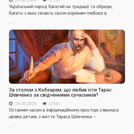
20.08.2024
17737
Український народ багатий на традиції та обряди,
багато з яких сягають своїм корінням глибоко в
...
За столом з Кобзарем: що любив їсти Тарас
Шевченко за свідченнями сучасників?
19.08.2024
17561
Останнім часом в інформаційному просторі з’явилася
цікава деталь з життя Тараса Шевченка –
...