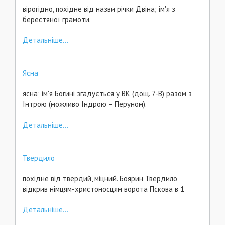
вірогідно, похідне від назви річки Двіна; ім'я з
берестяної грамоти.
Детальніше...
Ясна
ясна; ім'я Богині згадується у ВК (дощ. 7-В) разом з
Інтрою (можливо Індрою – Перуном).
Детальніше...
Твердило
похідне від твердий, міцний. Боярин Твердило
відкрив німцям-христоносцям ворота Пскова в 1
Детальніше...