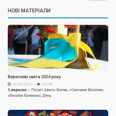
НОВІ МАТЕРІАЛИ
Вересневі свята 2024 року
02.09.2024
16109
1 вересня
— Посвіт (свято Вогню, «Свіччине Весілля»,
«Весілля Комина»). День
...