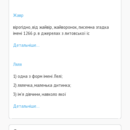
Жавр
вірогідно, від жайвір, жайворонок, писемна згадка
імені 1266 р. в джерелах з литовської іс
Детальніше...
Ляля
1) одна з форм імені Лелі;
2) лялечка, маленька дитинка;
3) ім'я дівчини, навколо якої
Детальніше...