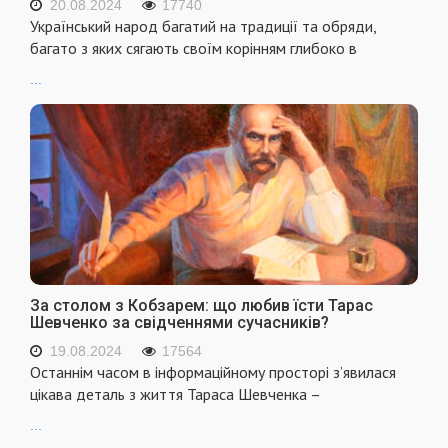
20.08.2024
17740
Український народ багатий на традиції та обряди,
багато з яких сягають своїм корінням глибоко в
...
За столом з Кобзарем: що любив їсти Тарас
Шевченко за свідченнями сучасників?
19.08.2024
17564
Останнім часом в інформаційному просторі з’явилася
цікава деталь з життя Тараса Шевченка –
...