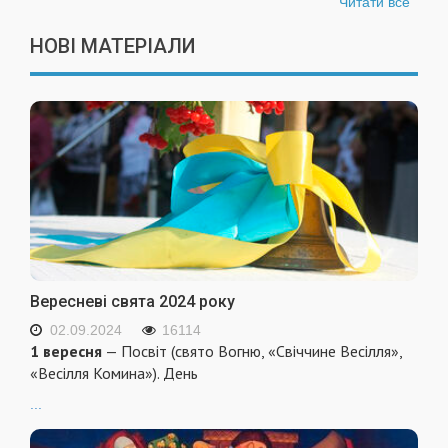
Читати все
НОВІ МАТЕРІАЛИ
Вересневі свята 2024 року
02.09.2024
16114
1 вересня
— Посвіт (свято Вогню, «Свіччине Весілля»,
«Весілля Комина»). День
...