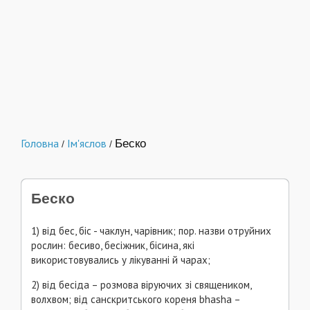
Головна
Ім'яслов
Беско
/
/
Беско
1) від бес, біс - чаклун, чарівник; пор. назви отруйних
рослин: бесиво, бесіжник, бісина, які
використовувались у лікуванні й чарах;
2) від бесіда – розмова віруючих зі священиком,
волхвом; від санскритського кореня bhasha –