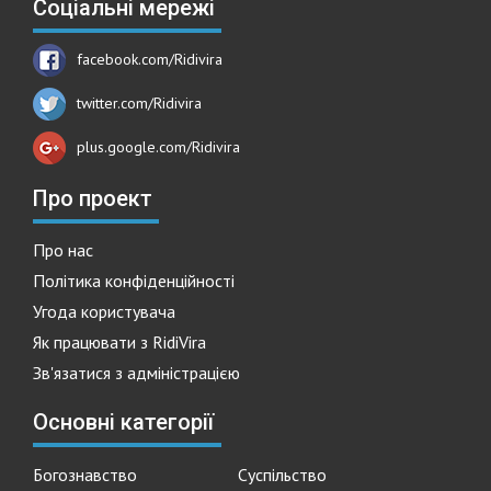
Соціальні мережі
facebook.com/Ridivira
twitter.com/Ridivira
plus.google.com/Ridivira
Про проект
Про нас
Політика конфіденційності
Угода користувача
Як працювати з RidiVira
Зв'язатися з адміністрацією
Основні категорії
Богознавство
Суспільство