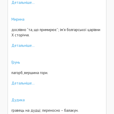
Детальніше...
Мирина
дослівно “та, що примирює”; ім'я болгарської царівни
Х сторіччя.
Детальніше...
Грунь
пагорб, вершина гори.
Детальніше...
Дудика
гравець на дудці; переносно – балакун.