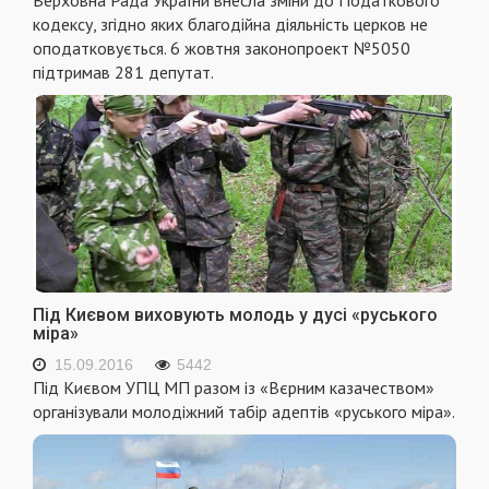
Верховна Рада України внесла зміни до Податкового
кодексу, згідно яких благодійна діяльність церков не
оподатковується. 6 жовтня законопроект №5050
підтримав 281 депутат.
Під Києвом виховують молодь у дусі «руського
міра»
15.09.2016
5442
Під Києвом УПЦ МП разом із «Вєрним казачеством»
організували молодіжний табір адептів «руського міра».