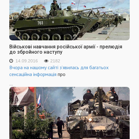
Військові навчання російської армії - прелюдія
до збройного наступу
14.09.2016
2182
Вчора на нашому сайті з’явилась для багатьох
сенсаційна інформація
про
...