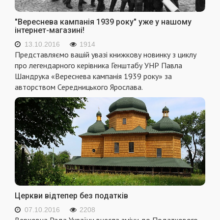
"Вереснева кампанія 1939 року" уже у нашому
інтернет-магазині!
13.10.2016
1914
Представляємо вашій увазі книжкову новинку з циклу
про легендарного керівника Генштабу УНР Павла
Шандрука «Вереснева кампанія 1939 року» за
авторством Середницького Ярослава.
Церкви відтепер без податків
07.10.2016
2208