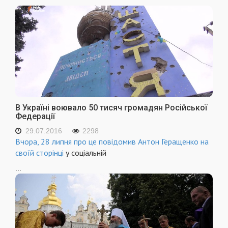
В Україні воювало 50 тисяч громадян Російської
Федерації
29.07.2016
2298
Вчора, 28 липня про це повідомив Антон Геращенко
на
своїй сторінці
у соціальній
...