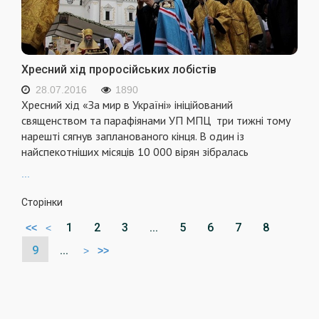
Хресний хід проросійських лобістів
28.07.2016
1890
Хресний хід «За мир в Україні» ініційований
священством та парафіянами УП МПЦ три тижні тому
нарешті сягнув запланованого кінця. В один із
найспекотніших місяців 10 000 вірян зібралась
...
Сторінки
1
2
3
...
5
6
7
8
<<
<
9
...
>
>>