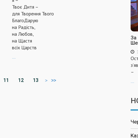
я –
Твоє Дитя –
для Творення Твого
БлагоДарую
на Радість,
на Любов,
За
на Щастя
Ше
всіх Царств
...
Ост
з’я
–
11
12
13
>
>>
...
Н
Че
Ка