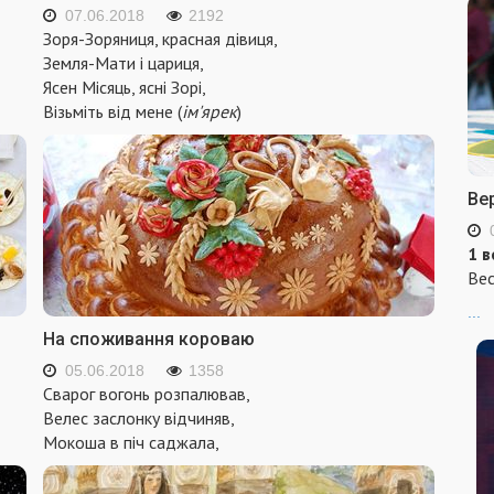
07.06.2018
2192
Зоря-Зоряниця, красная дівиця,
Земля-Мати і цариця,
Ясен Місяць, ясні Зорі,
Візьміть від мене (
ім'ярек
)
Ве
1 в
Вес
...
На споживання короваю
05.06.2018
1358
Сварог вогонь розпалював,
Велес заслонку відчиняв,
Мокоша в піч саджала,