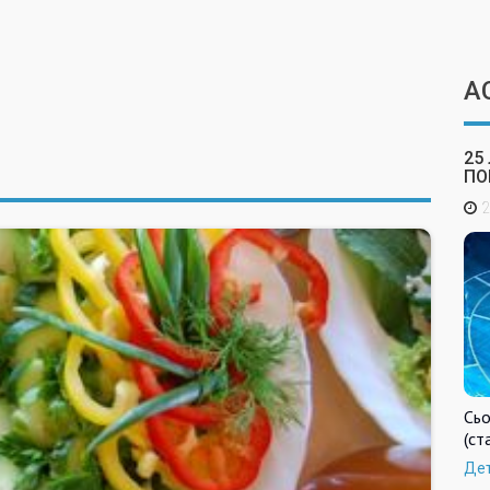
А
25
ПО
2
Сьо
(ст
Де