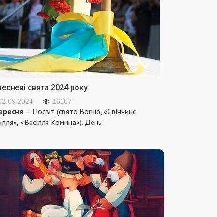
ресневі свята 2024 року
02.09.2024
16107
ересня
— Посвіт (свято Вогню, «Свіччине
ілля», «Весілля Комина»). День