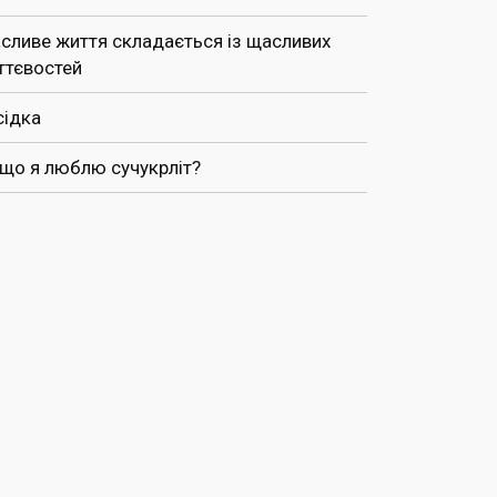
сливе життя складається із щасливих
ттєвостей
сідка
 що я люблю сучукрліт?