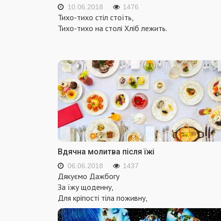
10.06.2018
1476
Тихо-тихо стіл стоїть,
Тихо-тихо на столі Хліб лежить.
Вдячна молитва після їжі
06.06.2018
1437
Дякуємо Дажбогу
За їжу щоденну,
Для кріпості тіла поживну,