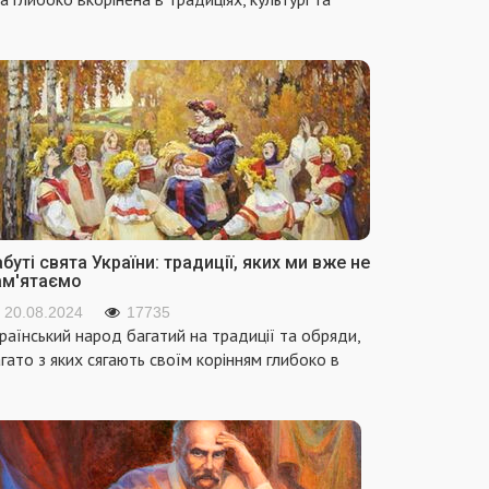
буті свята України: традиції, яких ми вже не
ам'ятаємо
20.08.2024
17735
раїнський народ багатий на традиції та обряди,
гато з яких сягають своїм корінням глибоко в