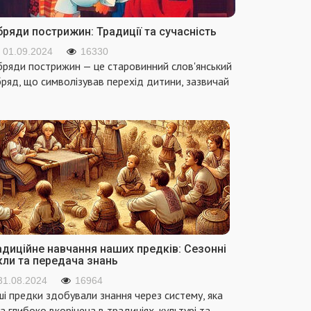
ряди пострижин: Традиції та сучасність
01.09.2024
16330
ряди пострижин — це старовинний слов'янський
ряд, що символізував перехід дитини, зазвичай
адиційне навчання наших предків: Сезонні
кли та передача знань
31.08.2024
16964
і предки здобували знання через систему, яка
а глибоко вкорінена в традиціях, культурі та