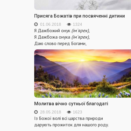
Присяга Божатів при посвяченні дитини
01.06.2018
1324
Я Дажбожий онук
(ім`ярек),
Я Дажбожа онука
(ім`ярек),
Даю слово перед Богами,
Молитва вічно сутньої благодаті
28.05.2018
1623
Із Божої волі всі царства природи
дарують прожиток для нашого роду.