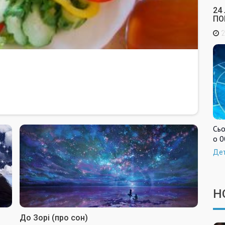
24
ПО
2
Сьо
о 0
Де
Н
До Зорі (про сон)