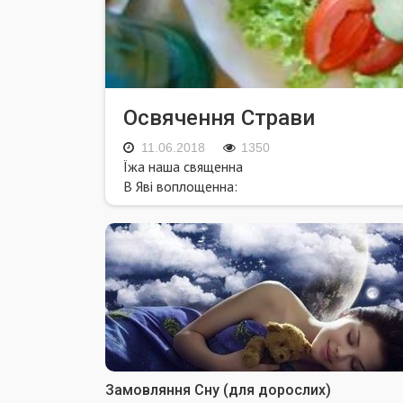
Освячення Страви
11.06.2018
1350
Їжа наша священна
В Яві воплощенна:
Замовляння Сну (для дорослих)