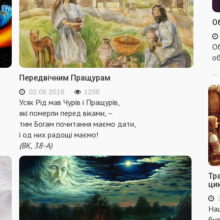
Об
Об
об
...
Передвічним Пращурам
02.06.2018
1208
Усяк Рід мав Чурів і Пращурів,
які померли перед віками, –
тим Богам почитання маємо дати,
і од них радощі маємо!
(ВК, 38-А)
Тр
ци
Наш
бул