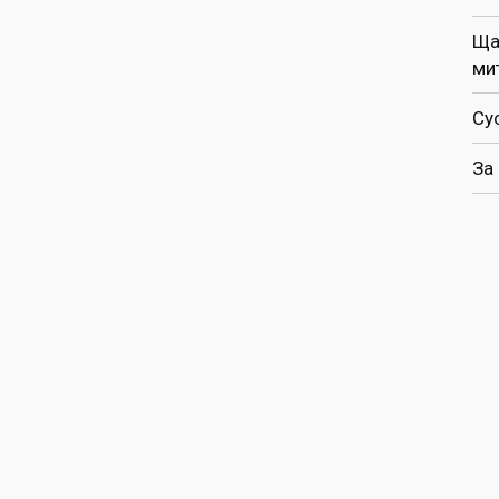
Ща
ми
Су
За