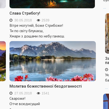
...
Слава Стрибогу!
30.05.2018
2539
Вітре могутній, Боже Стрибоже!
Ти по світу блукаєш,
Хмари з дощами по небу ганяєш.
За
п
Ук
ба
Молитва божественної бездоганності
...
27.05.2018
1541
Свароже!
Отче всюдисущий