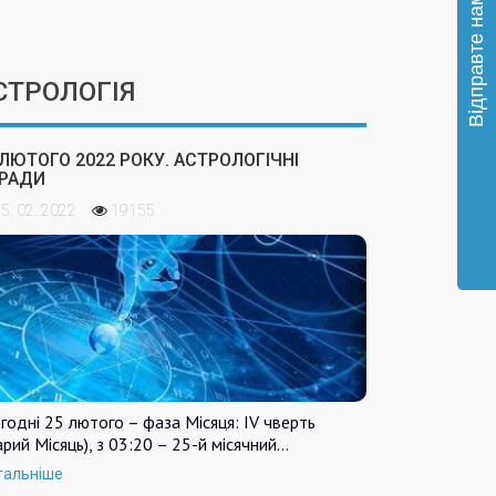
СТРОЛОГІЯ
 ЛЮТОГО 2022 РОКУ. АСТРОЛОГІЧНІ
РАДИ
5. 02. 2022
19155
годні 25 лютого – фаза Місяця: IV чверть
арий Місяць), з 03:20 – 25-й місячний…
тальніше